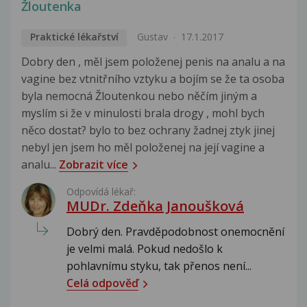
Žloutenka
Praktické lékařství
Gustav
17.1.2017
Dobry den , měl jsem položenej penis na analu a na
vagine bez vtnitřního vztyku a bojím se že ta osoba
byla nemocná Žloutenkou nebo něčím jiným a
myslím si že v minulosti brala drogy , mohl bych
něco dostat? bylo to bez ochrany žadnej ztyk jinej
nebyl jen jsem ho měl položenej na její vagine a
analu...
Zobrazit více
Odpovídá lékař:
MUDr. Zdeňka Janoušková
Dobrý den. Pravděpodobnost onemocnění
je velmi malá. Pokud nedošlo k
pohlavnímu styku, tak přenos není...
Celá odpověď