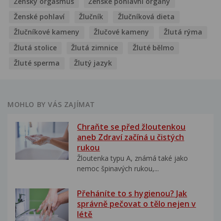
Ženský orgasmus
Ženské pohlavní orgány
Ženské pohlaví
Žlučník
Žlučníková dieta
Žlučníkové kameny
Žlučové kameny
Žlutá rýma
Žlutá stolice
Žlutá zimnice
Žluté bělmo
Žluté sperma
Žlutý jazyk
MOHLO BY VÁS ZAJÍMAT
Chraňte se před žloutenkou
aneb Zdraví začíná u čistých
rukou
Žloutenka typu A, známá také jako
nemoc špinavých rukou,...
Přeháníte to s hygienou? Jak
správně pečovat o tělo nejen v
létě