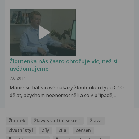
Žloutenka nás často ohrožuje víc, než si
uvědomujeme
7.6.2011
Máme se bát virové nákazy žloutenkou typu C? Co
dělat, abychom neonemocněli a co v případě,...
Žloutek
Žlázy s vnitřní sekrecí
Žláza
Životní styl
Žíly
Žíla
Ženšen