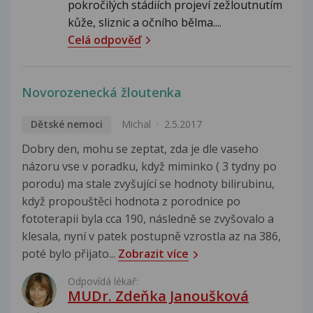
pokročilých stádiích projeví zežloutnutím
kůže, sliznic a očního bělma....
Celá odpověď
Novorozenecká žloutenka
Dětské nemoci
Michal
2.5.2017
Dobry den, mohu se zeptat, zda je dle vaseho
názoru vse v poradku, když miminko ( 3 tydny po
porodu) ma stale zvyšující se hodnoty bilirubinu,
když propouštěci hodnota z porodnice po
fototerapii byla cca 190, následně se zvyšovalo a
klesala, nyní v patek postupně vzrostla az na 386,
poté bylo přijato...
Zobrazit více
Odpovídá lékař:
MUDr. Zdeňka Janoušková