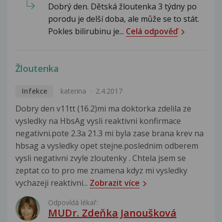
Dobrý den. Dětská žloutenka 3 týdny po
porodu je delší doba, ale může se to stát.
Pokles bilirubinu je...
Celá odpověď
Žloutenka
Infekce
katerina
2.4.2017
Dobry den v11tt (16.2)mi ma doktorka zdelila ze
vysledky na HbsAg vysli reaktivni konfirmace
negativni.pote 2.3a 21.3 mi byla zase brana krev na
hbsag a vysledky opet stejne.poslednim odberem
vysli negativni zvyle zloutenky . Chtela jsem se
zeptat co to pro me znamena kdyz mi vysledky
vychazeji reaktivni...
Zobrazit více
Odpovídá lékař:
MUDr. Zdeňka Janoušková