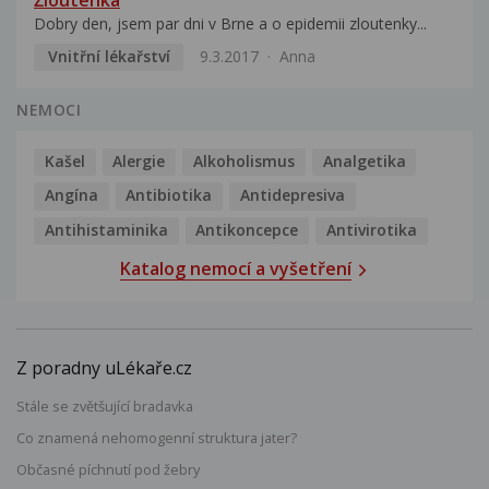
Žloutenka
Dobry den, jsem par dni v Brne a o epidemii zloutenky...
Vnitřní lékařství
9.3.2017
Anna
NEMOCI
Kašel
Alergie
Alkoholismus
Analgetika
Angína
Antibiotika
Antidepresiva
Antihistaminika
Antikoncepce
Antivirotika
Katalog nemocí a vyšetření
Z poradny uLékaře.cz
Stále se zvětšující bradavka
Co znamená nehomogenní struktura jater?
Občasné píchnutí pod žebry