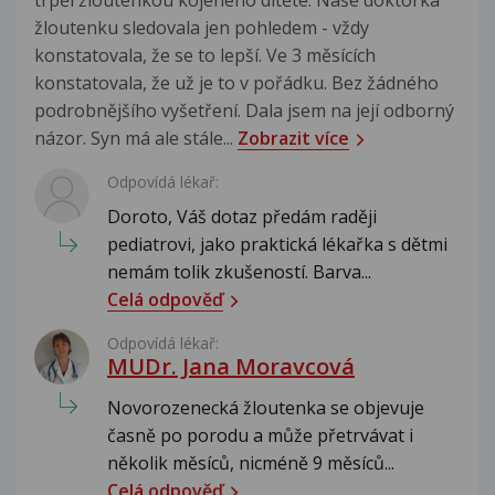
trpěl žloutenkou kojeného dítěte. Naše doktorka
žloutenku sledovala jen pohledem - vždy
konstatovala, že se to lepší. Ve 3 měsících
konstatovala, že už je to v pořádku. Bez žádného
podrobnějšího vyšetření. Dala jsem na její odborný
názor. Syn má ale stále...
Zobrazit více
Odpovídá lékař:
Doroto, Váš dotaz předám raději
pediatrovi, jako praktická lékařka s dětmi
nemám tolik zkušeností. Barva...
Celá odpověď
Odpovídá lékař:
MUDr. Jana Moravcová
Novorozenecká žloutenka se objevuje
časně po porodu a může přetrvávat i
několik měsíců, nicméně 9 měsíců...
Celá odpověď