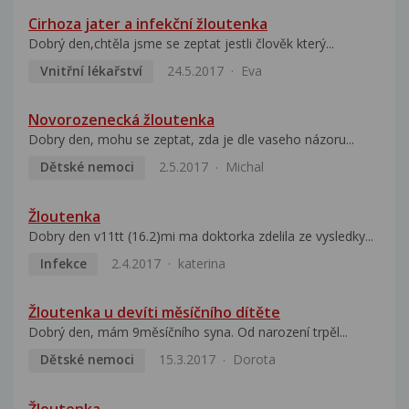
Cirhoza jater a infekční žloutenka
Dobrý den,chtěla jsme se zeptat jestli člověk který...
Vnitřní lékařství
24.5.2017
Eva
Novorozenecká žloutenka
Dobry den, mohu se zeptat, zda je dle vaseho názoru...
Dětské nemoci
2.5.2017
Michal
Žloutenka
Dobry den v11tt (16.2)mi ma doktorka zdelila ze vysledky...
Infekce
2.4.2017
katerina
Žloutenka u devíti měsíčního dítěte
Dobrý den, mám 9měsíčního syna. Od narození trpěl...
Dětské nemoci
15.3.2017
Dorota