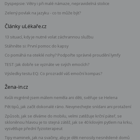
Dyspepsie: Větry i při malé námaze, nepravidelná stolice
Zelený povlak na jazyku - co to může být?
Články uLékaře.cz
13 situací, kdy je nutné volat záchrannou službu
Stáhněte si: První pomoc do kapsy
Co pomáhá na oteklé nohy? Podpořte správné proudění lymfy
TEST: Jak dobře se vyznáte ve svých emocích?
Výsledky testu EQ: Co prozradil váš emoční kompas?
Žena-in.cz
Kvůli migréně jsem málem neměla ani děti, svěřuje se Helena
Pět tipů, jak začít dokonalé ráno. Nevynechejte snídani ani protažení
Způsob, jak se díváme do mobilu, velmi zatěžuje krční páteř, se
skloněnou hlavou je to stejná zátěž, jak se 40 kilovým pytlem na krku,
vysvětluje přední fyzioterapeut
Tipy maminek, jak na svačiny, aby je děti nenosily nesnědené domů