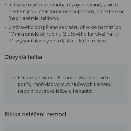
Jedná se o příznak mnoha různých nemocí, z nichž
některé jsou infekční (virové hepatitidy) a některé ne
(např. anémie, nádory).
U zdravého dospělého se v séru obvykle nachází do
17 mikromolů bilirubinu (žlučového barviva) na litr.
Při zvýšení hladiny se ukládá do kůže a sliznic.
Obvyklá léčba
Léčba spočívá v odstranění vyvolávajících
potíží, například vyjmutí žlučových kamenů
nebo protivirová léčba u hepatitid.
Rizika neléčení nemoci