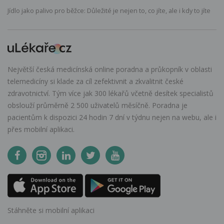
Jídlo jako palivo pro běžce: Důležité je nejen to, co jíte, ale i kdy to jíte
Největší česká medicínská online poradna a průkopník v oblasti
telemedicíny si klade za cíl zefektivnit a zkvalitnit české
zdravotnictví. Tým více jak 300 lékařů včetně desítek specialistů
obslouží průměrně 2 500 uživatelů měsíčně. Poradna je
pacientům k dispozici 24 hodin 7 dní v týdnu nejen na webu, ale i
přes mobilní aplikaci.
Stáhněte si mobilní aplikaci