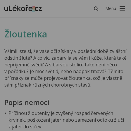
Menu
Žloutenka
Všimli jste si, že vaše oči získaly v poslední době zvláštní
odstín žluté? A co víc, zabarvila se vám i kůže, která také
nepříjemně svědí? A s barvou stolice také není něco
v pořádku? Je moc světlá, nebo naopak tmavá? Těmito
příznaky se může projevovat žloutenka, což je vlastně
sám příznak různých chorobných stavů.
Popis nemoci
Příčinou žloutenky je zvýšený rozpad červených
krvinek, poškození jater nebo zamezení odtoku žluči
z jater do střev.