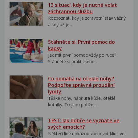
13 situací, kdy je nutné volat
záchrannou službu
Rozpoznat, kdy je zdravotní stav vážný
a kdy už je...
Stáhněte si: První pomoc do
kapsy
Jak mít první pomoc vždy po ruce?
Stáhněte si praktického...
Co pomáhá na oteklé nohy?
Podpořte správné proudění
lymfy
Těžké nohy, napnutá kůže, oteklé
kotníky. To jsou potíže,...
TEST: Jak dobře se vyznáte ve
svých emocích?
Někteří lidé dokážou zachovat klid i ve