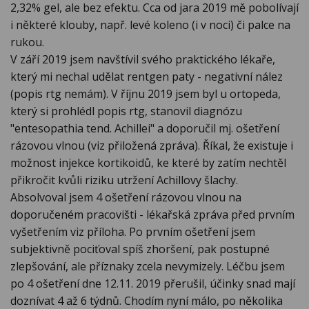
2,32% gel, ale bez efektu. Cca od jara 2019 mě pobolívají
i některé klouby, např. levé koleno (i v noci) či palce na
rukou.
V září 2019 jsem navštívil svého praktického lékaře,
který mi nechal udělat rentgen paty - negativní nález
(popis rtg nemám). V říjnu 2019 jsem byl u ortopeda,
který si prohlédl popis rtg, stanovil diagnózu
"entesopathia tend. Achillei" a doporučil mj. ošetření
rázovou vlnou (viz přiložená zpráva). Říkal, že existuje i
možnost injekce kortikoidů, ke které by zatím nechtěl
přikročit kvůli riziku utržení Achillovy šlachy.
Absolvoval jsem 4 ošetření rázovou vlnou na
doporučeném pracovišti - lékařská zpráva před prvním
vyšetřením viz příloha. Po prvním ošetření jsem
subjektivně pociťoval spíš zhoršení, pak postupné
zlepšování, ale příznaky zcela nevymizely. Léčbu jsem
po 4 ošetření dne 12.11. 2019 přerušil, účinky snad mají
doznívat 4 až 6 týdnů. Chodím nyní málo, po několika