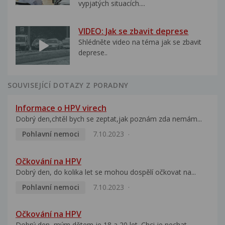
vypjatých situacích....
VIDEO: Jak se zbavit deprese
Shlédněte video na téma jak se zbavit
deprese..
SOUVISEJÍCÍ DOTAZY Z PORADNY
Informace o HPV virech
Dobrý den,chtěl bych se zeptat,jak poznám zda nemám...
Pohlavní nemoci
7.10.2023
Očkování na HPV
Dobrý den, do kolika let se mohou dospělí očkovat na...
Pohlavní nemoci
7.10.2023
Očkování na HPV
Dobrý den, mým dětem je 18 a 20 let. Chci je nechat...