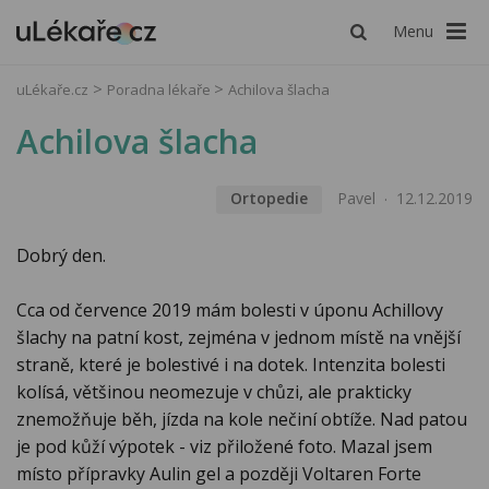
Menu
uLékaře.cz
Poradna lékaře
Achilova šlacha
Achilova šlacha
Ortopedie
Pavel
12.12.2019
Dobrý den.
Cca od července 2019 mám bolesti v úponu Achillovy
šlachy na patní kost, zejména v jednom místě na vnější
straně, které je bolestivé i na dotek. Intenzita bolesti
kolísá, většinou neomezuje v chůzi, ale prakticky
znemožňuje běh, jízda na kole nečiní obtíže. Nad patou
je pod kůží výpotek - viz přiložené foto. Mazal jsem
místo přípravky Aulin gel a později Voltaren Forte