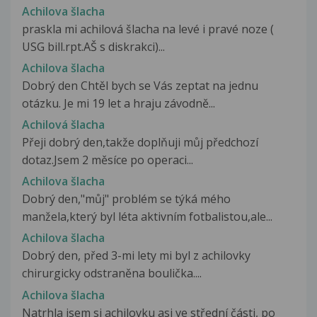
Achilova šlacha
praskla mi achilová šlacha na levé i pravé noze (
USG bill.rpt.AŠ s diskrakci)...
Achilova šlacha
Dobrý den Chtěl bych se Vás zeptat na jednu
otázku. Je mi 19 let a hraju závodně...
Achilová šlacha
Přeji dobrý den,takže doplňuji můj předchozí
dotaz.Jsem 2 měsíce po operaci...
Achilova šlacha
Dobrý den,"můj" problém se týká mého
manžela,který byl léta aktivním fotbalistou,ale...
Achilova šlacha
Dobrý den, před 3-mi lety mi byl z achilovky
chirurgicky odstraněna boulička....
Achilova šlacha
Natrhla jsem si achilovku asi ve střední části, po