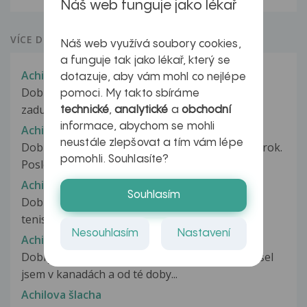
Náš web funguje jako lékař
VÍCE DOTAZŮ Z PORADNY
Náš web využívá soubory cookies,
a funguje tak jako lékař, který se
Achillovka
dotazuje, aby vám mohl co nejlépe
Dobry den, asi red mesicem me auto prejelo ze
pomoci. My takto sbíráme
zadu nohu.. mela jsem to tam sedreny...
technické
,
analytické
a
obchodní
informace, abychom se mohli
Achilova pata
neustále zlepšovat a tím vám lépe
Dobrý deň, Pravidelne behávam niečo viac ako rok.
pomohli. Souhlasíte?
Posledné 2 mesiace ma pobolieva...
Achilova pata
Souhlasím
Dobrý den.Můj syn (10let) hraje hokej a
tenis.Poslední 4 až 5 měsíců ho bolí...
Nesouhlasím
Nastavení
Achilova šlacha
Dobrý den, Je to asi měsíc co jsem měl pochod,šel
jsem v kanadách a od té doby...
Achilova šlacha