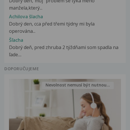
Dobrý den,"můj" problém se týká mého
manžela,který...
Achilova šlacha
Dobrý den, cca před třemi týdny mi byla
operována...
Šľacha
Dobrý deň, pred zhruba 2 týždňami som spadla na
ľade....
DOPORUČUJEME
Nevolnost nemusí být nutnou...