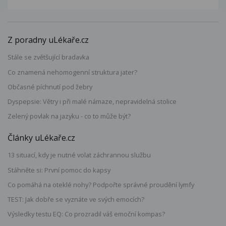
Z poradny uLékaře.cz
Stále se zvětšující bradavka
Co znamená nehomogenní struktura jater?
Občasné píchnutí pod žebry
Dyspepsie: Větry i při malé námaze, nepravidelná stolice
Zelený povlak na jazyku - co to může být?
Články uLékaře.cz
13 situací, kdy je nutné volat záchrannou službu
Stáhněte si: První pomoc do kapsy
Co pomáhá na oteklé nohy? Podpořte správné proudění lymfy
TEST: Jak dobře se vyznáte ve svých emocích?
Výsledky testu EQ: Co prozradil váš emoční kompas?