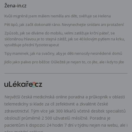
Žena-in.cz
Kvůli migréně jsem málem neměla ani děti, svěřuje se Helena
Pět tipů, jak začít dokonalé ráno. Nevynechejte snídani ani protažení
Způsob, jak se díváme do mobilu, velmi zatěžuje krční páteř, se
skloněnou hlavou je to stejná zátěž, jak se 40 kilovým pytlem na krku,
vysvětluje přední fyzioterapeut
Tipy maminek, jak na svačiny, aby je děti nenosily nesnědené domů
Jídlo jako palivo pro běžce: Důležité je nejen to, co jíte, ale i kdy to jíte
Největší česká medicínská online poradna a průkopník v oblasti
telemedicíny si klade za cíl zefektivnit a zkvalitnit české
zdravotnictví. Tým více jak 300 lékařů včetně desítek specialistů
obslouží průměrně 2 500 uživatelů měsíčně. Poradna je
pacientům k dispozici 24 hodin 7 dní v týdnu nejen na webu, ale i