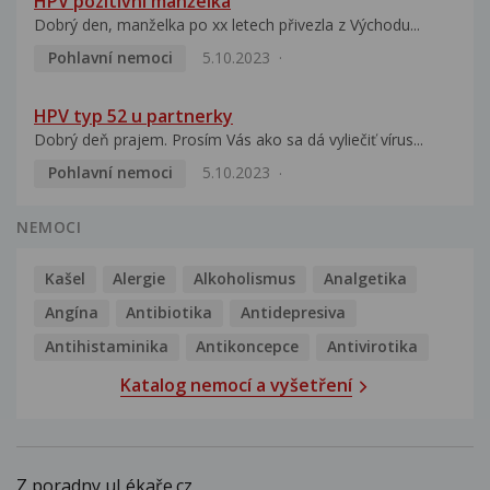
HPV pozitivní manželka
Dobrý den, manželka po xx letech přivezla z Východu...
Pohlavní nemoci
5.10.2023
HPV typ 52 u partnerky
Dobrý deň prajem. Prosím Vás ako sa dá vyliečiť vírus...
Pohlavní nemoci
5.10.2023
NEMOCI
Kašel
Alergie
Alkoholismus
Analgetika
Angína
Antibiotika
Antidepresiva
Antihistaminika
Antikoncepce
Antivirotika
Katalog nemocí a vyšetření
Z poradny uLékaře.cz