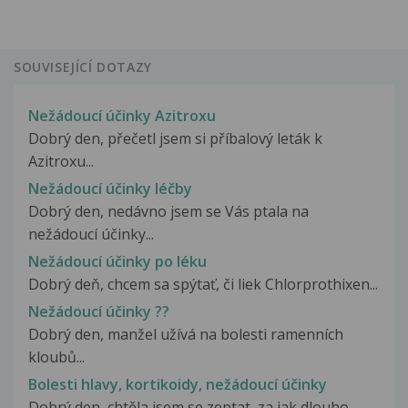
SOUVISEJÍCÍ DOTAZY
Nežádoucí účinky Azitroxu
Dobrý den, přečetl jsem si příbalový leták k
Azitroxu...
Nežádoucí účinky léčby
Dobrý den, nedávno jsem se Vás ptala na
nežádoucí účinky...
Nežádoucí účinky po léku
Dobrý deň, chcem sa spýtať, či liek Chlorprothixen...
Nežádoucí účinky ??
Dobrý den, manžel užívá na bolesti ramenních
kloubů...
Bolesti hlavy, kortikoidy, nežádoucí účinky
Dobrý den, chtěla jsem se zeptat, za jak dlouho