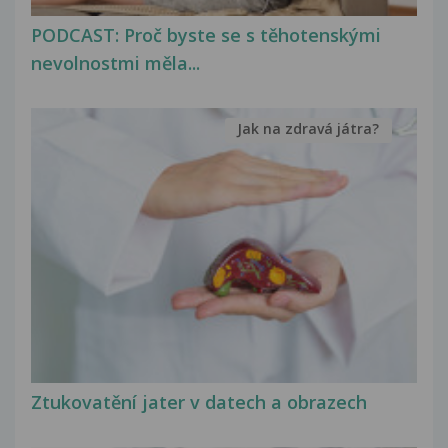
PODCAST: Proč byste se s těhotenskými
nevolnostmi měla...
Jak na zdravá játra?
Ztukovatění jater v datech a obrazech