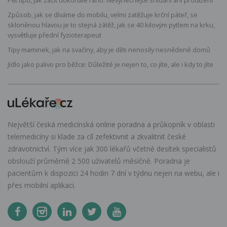
Způsob, jak se díváme do mobilu, velmi zatěžuje krční páteř, se
skloněnou hlavou je to stejná zátěž, jak se 40 kilovým pytlem na krku,
vysvětluje přední fyzioterapeut
Tipy maminek, jak na svačiny, aby je děti nenosily nesnědené domů
Jídlo jako palivo pro běžce: Důležité je nejen to, co jíte, ale i kdy to jíte
Největší česká medicínská online poradna a průkopník v oblasti
telemedicíny si klade za cíl zefektivnit a zkvalitnit české
zdravotnictví. Tým více jak 300 lékařů včetně desítek specialistů
obslouží průměrně 2 500 uživatelů měsíčně. Poradna je
pacientům k dispozici 24 hodin 7 dní v týdnu nejen na webu, ale i
přes mobilní aplikaci.