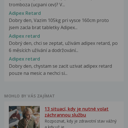
tromboza (ucpani cev)? V...
Adipex Retard
Dobry den, Vazim 105kg pri vysce 160cm proto
jsem zacla brat tabletky Adipex...
Adipex retard
Dobrý den, chci se zeptat, uživám adipex retard, po
6 měsících užívání a dodržování...
Adipex retard
Dobry den, chystam se zacit uzivat adipex retard
pouze na mesic a nechci si...
MOHLO BY VÁS ZAJÍMAT
13 situací, kdy je nutné volat
záchrannou službu
Rozpoznat, kdy je zdravotní stav vážný
a kdy už je...