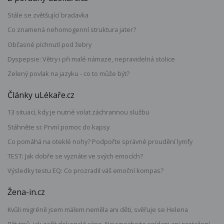
Stále se zvětšující bradavka
Co znamená nehomogenní struktura jater?
Občasné píchnutí pod žebry
Dyspepsie: Větry i při malé námaze, nepravidelná stolice
Zelený povlak na jazyku - co to může být?
Články uLékaře.cz
13 situací, kdy je nutné volat záchrannou službu
Stáhněte si: První pomoc do kapsy
Co pomáhá na oteklé nohy? Podpořte správné proudění lymfy
TEST: Jak dobře se vyznáte ve svých emocích?
Výsledky testu EQ: Co prozradil váš emoční kompas?
Žena-in.cz
Kvůli migréně jsem málem neměla ani děti, svěřuje se Helena
Pět tipů, jak začít dokonalé ráno. Nevynechejte snídani ani protažení