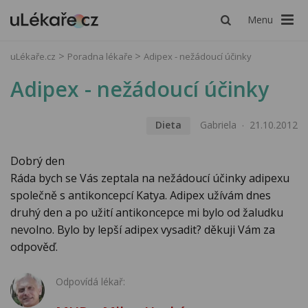
Menu
uLékaře.cz
Poradna lékaře
Adipex - nežádoucí účinky
Adipex - nežádoucí účinky
Dieta
Gabriela
21.10.2012
Dobrý den
Ráda bych se Vás zeptala na nežádoucí účinky adipexu
společně s antikoncepcí Katya. Adipex užívám dnes
druhý den a po užití antikoncepce mi bylo od žaludku
nevolno. Bylo by lepší adipex vysadit? děkuji Vám za
odpověď.
Odpovídá lékař: