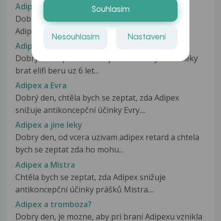
Adipex a Aurorix
Souhlasím
Dobrý den! Chtěla bych se zeptat jesli se léky
Adipex a Aurorix mohou užívat...
Nesouhlasím
Nastavení
Adipex a elifi
Dobry vecer prosim o inf.jestli mohu tyto dva leky
brat elifi beru uz 6 let...
Adipex a Evra
Dobrý den, chtěla bych se zeptat, zda Adipex
snižuje antikoncepční účinky Evry....
Adipex a jine leky
Dobry den, od vcera uzivam adipex retard a chtela
bych se zeptat zda ho mohu...
Adipex a Mistra
Chtěla bych se zeptat, zda Adipex snižuje
antikoncepční účinky prášků Mistra....
Adipex a tromboza?
Dobry den, je mozne, aby pri brani Adipexu vznikla