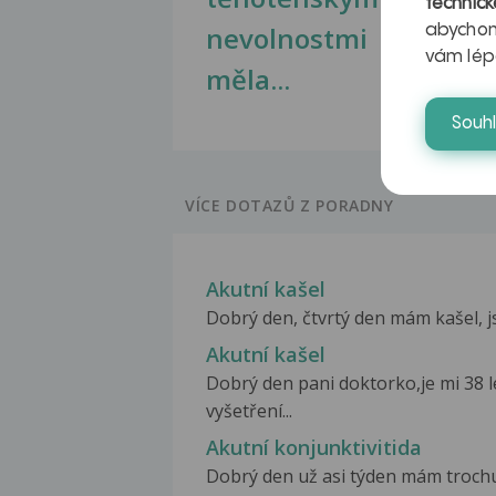
technick
nevolnostmi
abychom
vám lép
měla...
Souh
VÍCE DOTAZŮ Z PORADNY
Akutní kašel
Dobrý den, čtvrtý den mám kašel, js
Akutní kašel
Dobrý den pani doktorko,je mi 38 l
vyšetření...
Akutní konjunktivitida
Dobrý den už asi týden mám trochu 