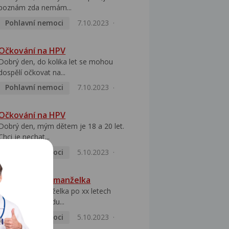
poznám zda nemám...
Pohlavní nemoci
7.10.2023
Očkování na HPV
Dobrý den, do kolika let se mohou
dospělí očkovat na...
Pohlavní nemoci
7.10.2023
Očkování na HPV
Dobrý den, mým dětem je 18 a 20 let.
Chci je nechat...
Pohlavní nemoci
5.10.2023
HPV pozitivní manželka
Dobrý den, manželka po xx letech
přivezla z Východu...
Pohlavní nemoci
5.10.2023