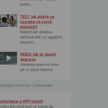
potíže,...
TEST: Jak dobře se
vyznáte ve svých
emocích?
Někteří lidé dokážou
zachovat klid i ve vypjatých
situacích....
VIDEO: Jak se zbavit
deprese
Shlédněte video na téma
jak se zbavit deprese..
UVISEJÍCÍ DOTAZY Z PORADNY
Informace o HPV virech
Dobrý den,chtěl bych se zeptat,jak