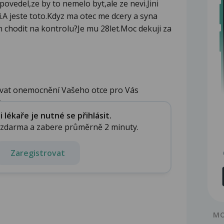
povedel,ze by to nemelo byt,ale ze nevi.Jini
.A jeste toto.Kdyz ma otec me dcery a syna
 chodit na kontrolu?Je mu 28let.Moc dekuji za
ávat onemocnění Vašeho otce pro Vás
co ...
lékaře je nutné se přihlásit.
e zdarma a zabere průměrně 2 minuty.
Zaregistrovat
MO