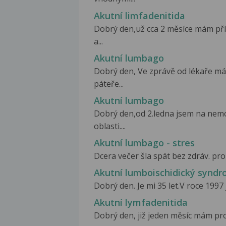
Akutní limfadenitida
Dobrý den,už cca 2 měsíce mám pří
a...
Akutní lumbago
Dobrý den, Ve zprávě od lékaře m
páteře...
Akutní lumbago
Dobrý den,od 2.ledna jsem na nem
oblasti....
Akutní lumbago - stres
Dcera večer šla spát bez zdráv. pro
Akutní lumboischidický synd
Dobrý den. Je mi 35 let.V roce 1997
Akutní lymfadenitida
Dobrý den, již jeden měsíc mám pro