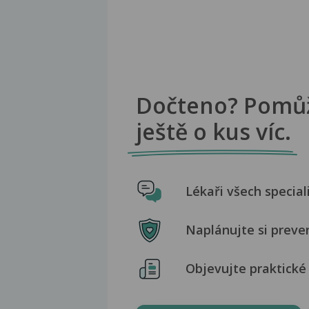
Dočteno? Pomů
ještě o kus víc.
Lékaři všech special
Naplánujte si preve
Objevujte praktické 