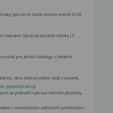
znaky jako první časté močení potom žízně
ám napsáno: Výrazná porucha statiky LS
ocenské pro akutní lumbago v bederní
blémů, ráno měla problém vstát z postele...
rom pravostranný
 jsem se podrobil operace meziobr.ploténky...
blém s nebolestivým zvětšením lymfatických...