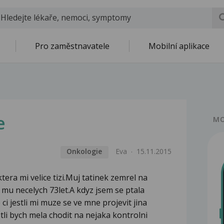
Pro zaměstnavatele
Mobilní aplikace
e
MO
Onkologie
Eva
15.11.2015
tera mi velice tizi.Muj tatinek zemrel na
 mu necelych 73let.A kdyz jsem se ptala
 ci jestli mi muze se ve mne projevit jina
tli bych mela chodit na nejaka kontrolni