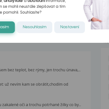
é
,
analytické
a
obchodní
informace,
naděje pro ty,
 se mohli neustále zlepšovat a tím
e pomohli. Souhlasíte?
kteří ji...
lasím
Nesouhlasím
Nastavení
NE
em bez teplot, bez rýmy, jen trochu únava,...
et: už nevím kam se obrátit,chodím od
zakalené oči a trochu potrhané žilky co by...