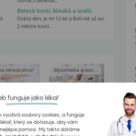
mohla znamenat...
Bolesti kostí, kloubů a svalů
ak
Dobrý den, je mi 12 let a Bolí mě už asi
2 měsíce kosti...
na zdravá játra?
Myasthenia gravis – vše, co...
b funguje jako lékař
kovatění
Inovativní
 využívá soubory cookies, a funguje
r v datech a
léčba
 lékař, který se dotazuje, aby vám
 nejlépe pomoci. My takto sbíráme
azech
myastenie –