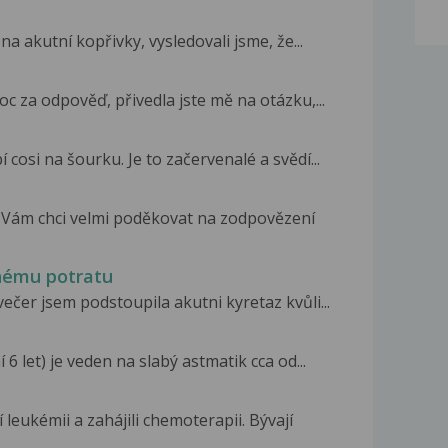
a akutní kopřivky, vysledovali jsme, že...
c za odpověď, přivedla jste mě na otázku,...
 cosi na šourku. Je to začervenalé a svědí...
 Vám chci velmi poděkovat na zodpovězení
lnému potratu
ečer jsem podstoupila akutni kyretaz kvůli...
6 let) je veden na slabý astmatik cca od...
leukémii a zahájili chemoterapii. Bývají