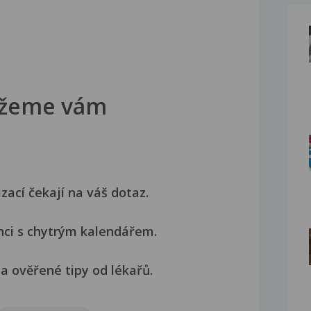
žeme vám
izací čekají na váš dotaz.
nci s chytrým kalendářem.
a ověřené tipy od lékařů.