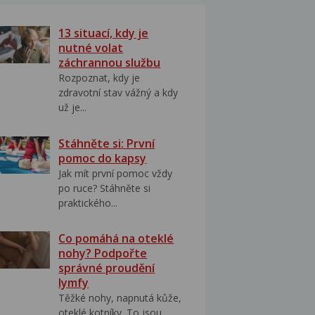
13 situací, kdy je
nutné volat
záchrannou službu
Rozpoznat, kdy je
zdravotní stav vážný a kdy
už je...
Stáhněte si: První
pomoc do kapsy
Jak mít první pomoc vždy
po ruce? Stáhněte si
praktického...
Co pomáhá na oteklé
nohy? Podpořte
správné proudění
lymfy
Těžké nohy, napnutá kůže,
oteklé kotníky. To jsou