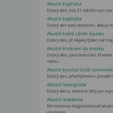
Akutní kopřivka
Dobrý den, můj 21 měsíční syn trpí n
Akutní kopřivka
Dobrý den paní doktorko, děkuji mo
Akutní kožní zánět šourku
Dobrý den, již nějaký týden mě trápí
Akutní krvácení do mozku
Dobrý den, paní doktorko. Předem
mého...
Akutní kyretaz kvůli samovo
Dobrý den, před týdnem v pondělí v
Akutní laryngitida
Dobrý den p. doktore. Můj syn (nyní 
Akutní leukémie
Mé mamince diagnostikovali akutní 
vhodnými...