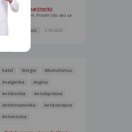
HPV typ 52 u partnerky
Dobrý deň prajem. Prosím Vás ako sa
dá vyliečiť vírus...
Pohlavní nemoci
5.10.2023
MOCI
Kašel
Alergie
Alkoholismus
Analgetika
Angína
Antibiotika
Antidepresiva
Antihistaminika
Antikoncepce
Antivirotika