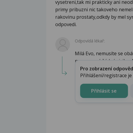
vysetreni,tak mi prakticky ani neod
primy pribuzni nic takoveho nemeli
rakovinu prostaty,odkdy by mel syn
odpovedi.
Odpovídá lékař:
Milá Evo, nemusíte se ob
neznamneá žádné riziko. A 
Pro zobrazení odpovědi 
Přihlášení/registrace j
Přihlásit se