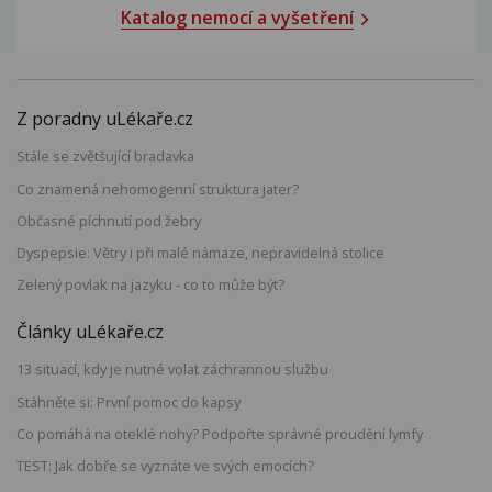
Katalog nemocí a vyšetření
Z poradny uLékaře.cz
Stále se zvětšující bradavka
Co znamená nehomogenní struktura jater?
Občasné píchnutí pod žebry
Dyspepsie: Větry i při malé námaze, nepravidelná stolice
Zelený povlak na jazyku - co to může být?
Články uLékaře.cz
13 situací, kdy je nutné volat záchrannou službu
Stáhněte si: První pomoc do kapsy
Co pomáhá na oteklé nohy? Podpořte správné proudění lymfy
TEST: Jak dobře se vyznáte ve svých emocích?