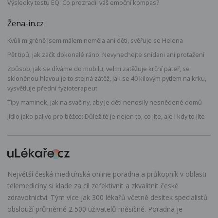
Výsledky testu EQ: Co prozradil váš emoční kompas?
Žena-in.cz
Kvůli migréně jsem málem neměla ani děti, svěřuje se Helena
Pět tipů, jak začít dokonalé ráno. Nevynechejte snídani ani protažení
Způsob, jak se díváme do mobilu, velmi zatěžuje krční páteř, se
skloněnou hlavou je to stejná zátěž, jak se 40 kilovým pytlem na krku,
vysvětluje přední fyzioterapeut
Tipy maminek, jak na svačiny, aby je děti nenosily nesnědené domů
Jídlo jako palivo pro běžce: Důležité je nejen to, co jíte, ale i kdy to jíte
Největší česká medicínská online poradna a průkopník v oblasti
telemedicíny si klade za cíl zefektivnit a zkvalitnit české
zdravotnictví. Tým více jak 300 lékařů včetně desítek specialistů
obslouží průměrně 2 500 uživatelů měsíčně. Poradna je