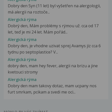
Dobry den Syn (11 let) byl vyšetřen na alergologii,
má alergii na roztoče...
Alergická rýma
Dobrý den, Mám problémy s rýmou už. cca od 17
let, teď je mi 24 let. Mám pořád...
Alergická rýma
Dobry den, je vhodne uzivat sprej Avamys jiz cca 6
tydnu po septoplastice? V...
Alergická rýma
dobry den, mam hey fever, alergii na brizu a jine
kvetouci stromy
Alergická rýma
Dobry den mam takovy dotaz, mam ucpany nos
furt smrkam, pcikam a svedi me oci...
MOHLO BY VÁS ZAJÍMAT