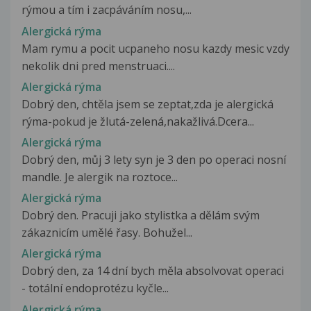
rýmou a tím i zacpáváním nosu,...
Alergická rýma
Mam rymu a pocit ucpaneho nosu kazdy mesic vzdy
nekolik dni pred menstruaci....
Alergická rýma
Dobrý den, chtěla jsem se zeptat,zda je alergická
rýma-pokud je žlutá-zelená,nakažlivá.Dcera...
Alergická rýma
Dobrý den, můj 3 lety syn je 3 den po operaci nosní
mandle. Je alergik na roztoce...
Alergická rýma
Dobrý den. Pracuji jako stylistka a dělám svým
zákaznicím umělé řasy. Bohužel...
Alergická rýma
Dobrý den, za 14 dní bych měla absolvovat operaci
- totální endoprotézu kyčle...
Alergická rýma