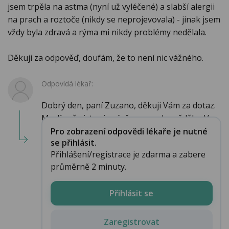
jsem trpěla na astma (nyní už vyléčené) a slabší alergii
na prach a roztoče (nikdy se neprojevovala) - jinak jsem
vždy byla zdravá a rýma mi nikdy problémy nedělala.
Děkuji za odpověď, doufám, že to není nic vážného.
Odpovídá lékař:
Dobrý den, paní Zuzano, děkuji Vám za dotaz.
Myslím, že jste si právě sama odpověděla . V ...
Pro zobrazení odpovědi lékaře je nutné
se přihlásit.
Přihlášení/registrace je zdarma a zabere
průměrně 2 minuty.
Přihlásit se
Zaregistrovat