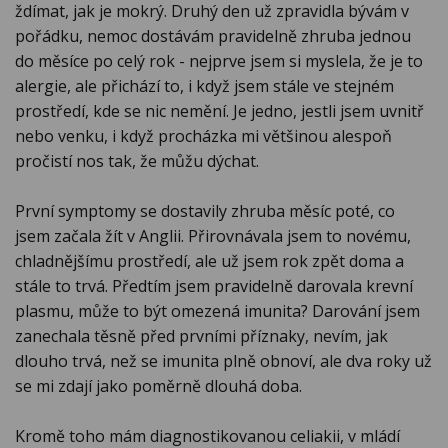
ždímat, jak je mokrý. Druhý den už zpravidla bývám v
pořádku, nemoc dostávám pravidelně zhruba jednou
do měsíce po celý rok - nejprve jsem si myslela, že je to
alergie, ale přichází to, i když jsem stále ve stejném
prostředí, kde se nic nemění. Je jedno, jestli jsem uvnitř
nebo venku, i když procházka mi většinou alespoň
pročistí nos tak, že můžu dýchat.
První symptomy se dostavily zhruba měsíc poté, co
jsem začala žít v Anglii. Přirovnávala jsem to novému,
chladnějšímu prostředí, ale už jsem rok zpět doma a
stále to trvá. Předtím jsem pravidelně darovala krevní
plasmu, může to být omezená imunita? Darování jsem
zanechala těsně před prvními příznaky, nevím, jak
dlouho trvá, než se imunita plně obnoví, ale dva roky už
se mi zdají jako poměrně dlouhá doba.
Kromě toho mám diagnostikovanou celiakii, v mládí