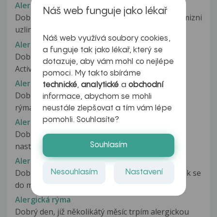
Alergicka reakce?
Náš web funguje jako lékař
Dobry den, Minuly ctvrtek jsem citila zvetsene mizni
uzliny a trochu me skrabalo...
Náš web využívá soubory cookies,
Alergická reakce?
a funguje tak jako lékař, který se
Dobrý den. Po použití přípravku Garnier Pure
dotazuje, aby vám mohl co nejlépe
Active s obsahem kyseliny Salicylové...
pomoci. My takto sbíráme
Alergická rýma
technické
,
analytické
a
obchodní
Dobrý den, již několik let mne sužuje alergická
informace, abychom se mohli
rýma a veškeré léky, které jsou...
neustále zlepšovat a tím vám lépe
pomohli. Souhlasíte?
Alergická rýma
Dobrý den mám 3,5 letého syna v listopadu
Souhlasím
nastoupil do školky a byl stále nemocný...
Alergická rýma
Dobrý den, Jsem těhotná ve 32. týdnu. Ve čtvrtek se
Nesouhlasím
Nastavení
do mě dala silná rýma...
Alergická rýma
Dobrý den, již několikátý měsíc trpím alergickou