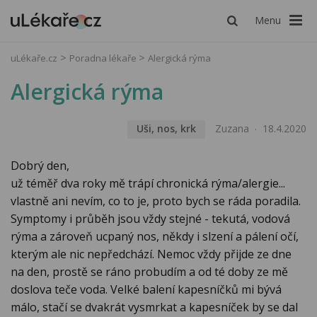
Menu
uLékaře.cz
Poradna lékaře
Alergická rýma
Alergická rýma
Uši, nos, krk
Zuzana
18.4.2020
Dobrý den,
už téměř dva roky mě trápí chronická rýma/alergie...
vlastně ani nevím, co to je, proto bych se ráda poradila.
Symptomy i průběh jsou vždy stejné - tekutá, vodová
rýma a zároveň ucpaný nos, někdy i slzení a pálení očí,
kterým ale nic nepředchází. Nemoc vždy přijde ze dne
na den, prostě se ráno probudím a od té doby ze mě
doslova teče voda. Velké balení kapesníčků mi bývá
málo, stačí se dvakrát vysmrkat a kapesníček by se dal