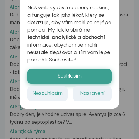
Alergická rýma
Náš web využívá soubory cookies,
Dobrý den, můj 3 lety syn je 3 den po operaci nosní
a funguje tak jako lékař, který se
mandle. Je alergik na roztoce...
dotazuje, aby vám mohl co nejlépe
pomoci. My takto sbíráme
Alergická rýma
technické
,
analytické
a
obchodní
Dobrý den. Pracuji jako stylistka a dělám svým
informace, abychom se mohli
zákaznicím umělé řasy. Bohužel...
neustále zlepšovat a tím vám lépe
Alergická rýma
pomohli. Souhlasíte?
Dobrý den, za 14 dní bych měla absolvovat operaci
- totální endoprotézu kyčle...
Souhlasím
Alergická rýma
Dobry den Syn (11 let) byl vyšetřen na alergologii,
Nesouhlasím
Nastavení
má alergii na roztoče...
Alergická rýma
Dobry den, je vhodne uzivat sprej Avamys jiz cca 6
tydnu po septoplastice? V...
Alergická rýma
dobry den, mam hey fever, alergii na brizu a jine