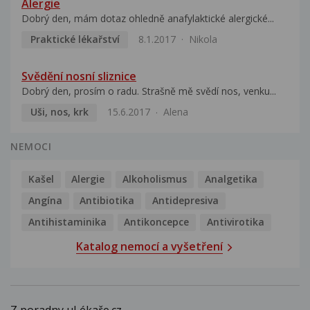
Alergie
Dobrý den, mám dotaz ohledně anafylaktické alergické...
Praktické lékařství
8.1.2017
Nikola
Svědění nosní sliznice
Dobrý den, prosím o radu. Strašně mě svědí nos, venku...
Uši, nos, krk
15.6.2017
Alena
NEMOCI
Kašel
Alergie
Alkoholismus
Analgetika
Angína
Antibiotika
Antidepresiva
Antihistaminika
Antikoncepce
Antivirotika
Katalog nemocí a vyšetření
Z poradny uLékaře.cz