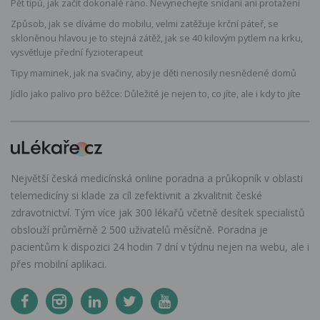
Pět tipů, jak začít dokonalé ráno. Nevynechejte snídani ani protažení
Způsob, jak se díváme do mobilu, velmi zatěžuje krční páteř, se
skloněnou hlavou je to stejná zátěž, jak se 40 kilovým pytlem na krku,
vysvětluje přední fyzioterapeut
Tipy maminek, jak na svačiny, aby je děti nenosily nesnědené domů
Jídlo jako palivo pro běžce: Důležité je nejen to, co jíte, ale i kdy to jíte
Největší česká medicínská online poradna a průkopník v oblasti
telemedicíny si klade za cíl zefektivnit a zkvalitnit české
zdravotnictví. Tým více jak 300 lékařů včetně desítek specialistů
obslouží průměrně 2 500 uživatelů měsíčně. Poradna je
pacientům k dispozici 24 hodin 7 dní v týdnu nejen na webu, ale i
přes mobilní aplikaci.