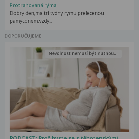
Protrahovaná rýma
Dobry den,ma tri tydny rymu prelecenou
pamyconem,vzdy...
DOPORUČUJEME
Nevolnost nemusí být nutnou...
PODCAST: Proč byste se s těhotenskými