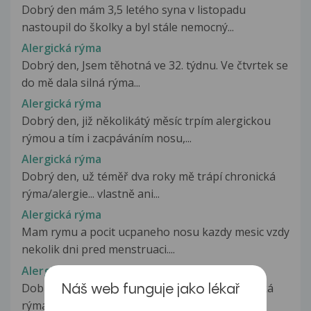
Dobrý den mám 3,5 letého syna v listopadu
nastoupil do školky a byl stále nemocný...
Alergická rýma
Dobrý den, Jsem těhotná ve 32. týdnu. Ve čtvrtek se
do mě dala silná rýma...
Alergická rýma
Dobrý den, již několikátý měsíc trpím alergickou
rýmou a tím i zacpáváním nosu,...
Alergická rýma
Dobrý den, už téměř dva roky mě trápí chronická
rýma/alergie... vlastně ani...
Alergická rýma
Mam rymu a pocit ucpaneho nosu kazdy mesic vzdy
nekolik dni pred menstruaci....
Alergická rýma
Dobrý den, chtěla jsem se zeptat,zda je alergická
Náš web funguje jako lékař
rýma-pokud je žlutá-zelená,nakažlivá.Dcera...