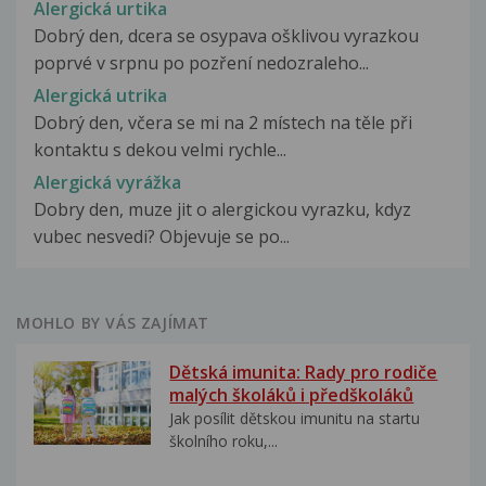
Alergická urtika
Dobrý den, dcera se osypava ošklivou vyrazkou
poprvé v srpnu po pozření nedozraleho...
Alergická utrika
Dobrý den, včera se mi na 2 místech na těle při
kontaktu s dekou velmi rychle...
Alergická vyrážka
Dobry den, muze jit o alergickou vyrazku, kdyz
vubec nesvedi? Objevuje se po...
MOHLO BY VÁS ZAJÍMAT
Dětská imunita: Rady pro rodiče
malých školáků i předškoláků
Jak posílit dětskou imunitu na startu
školního roku,...