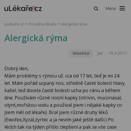
Menu
uLékaře.cz
Poradna lékaře
Alergická rýma
Alergická rýma
Imunita
Jan
19.4.2017
Dobrý den,
Mám problémy s rýmou už. cca od 17 let, teď je mi 24
let. Mám pořád ucpaný nos, středně časté bolesti hlavy,
kašel, teď docela časté bolesti ucha po ránu a během
dne. Používám různé nosní kapky (otrivin, muconasal,
olynt,mořskou vodu a používal jsem i nějaké kapky co
jsem měl od lékaře). Bral jsem různé druhy léků
(Ewofex,Xyzal,zyrtec a ja nevím jaké ještě další.) Po
lécích tak na týden přišlo zlepšení a pak se vše zase