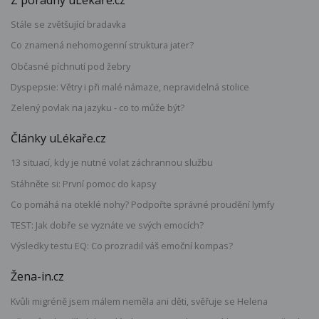
Stále se zvětšující bradavka
Co znamená nehomogenní struktura jater?
Občasné píchnutí pod žebry
Dyspepsie: Větry i při malé námaze, nepravidelná stolice
Zelený povlak na jazyku - co to může být?
Články uLékaře.cz
13 situací, kdy je nutné volat záchrannou službu
Stáhněte si: První pomoc do kapsy
Co pomáhá na oteklé nohy? Podpořte správné proudění lymfy
TEST: Jak dobře se vyznáte ve svých emocích?
Výsledky testu EQ: Co prozradil váš emoční kompas?
Žena-in.cz
Kvůli migréně jsem málem neměla ani děti, svěřuje se Helena