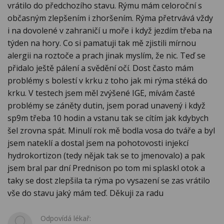
vrátilo do předchozího stavu. Rýmu mám celoroční s
občasným zlepšením i zhoršením. Rýma přetrvává vždy
i na dovolené v zahraničí u moře i když jezdím třeba na
týden na hory. Co si pamatuji tak mě zjistili mírnou
alergii na roztoče a prach jinak myslím, že nic. Teď se
přidalo ještě pálení a svědění očí. Dost často mám
problémy s bolestí v krku z toho jak mi rýma stéká do
krku. V testech jsem měl zvýšené IGE, mívám časté
problémy se záněty dutin, jsem porad unavený i když
sp9m třeba 10 hodin a vstanu tak se cítím jak kdybych
šel zrovna spát. Minulí rok mě bodla vosa do tváře a byl
jsem nateklí a dostal jsem na pohotovosti injekcí
hydrokortizon (tedy nějak tak se to jmenovalo) a pak
jsem bral par dní Prednison po tom mi splaskl otok a
taky se dost zlepšila ta rýma po vysazení se zas vrátilo
vše do stavu jaký mám teď. Děkuji za radu
Odpovídá lékař: