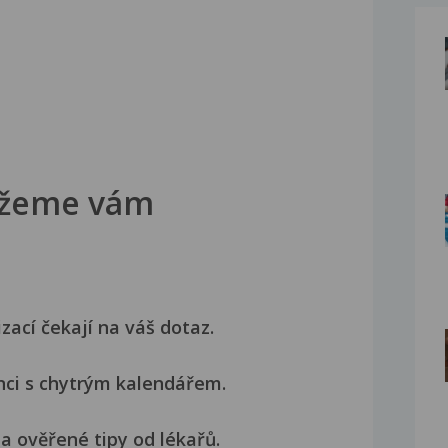
žeme vám
izací čekají na váš dotaz.
nci s chytrým kalendářem.
a ověřené tipy od lékařů.