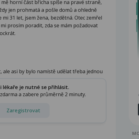
á mě horní část břicha spíše na pravé straně,
vždy jen prohmatá a pošle domů a ohledně
Je mi 31 let, jsem žena, bezdětná. Otec zemřel
e mi prosím poradit, zda se mám požadovat
ockrát.
 ale asi by bylo namístě udělat třeba jednou
lékaře je nutné se přihlásit.
e zdarma a zabere průměrně 2 minuty.
Zaregistrovat
MO