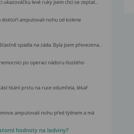
ukazováčku levé ruky jsem chci se zeptat...
 doktoři amputovali nohu od kolene
šťastně spadla na záda. Byla jsem převezena...
 nemocnici po operaci nádoru tlustého
ást tkání prstu na ruce odumřela, lékař
amince amputovali nohu před týdnem a má
ratorní hodnoty na ledviny?