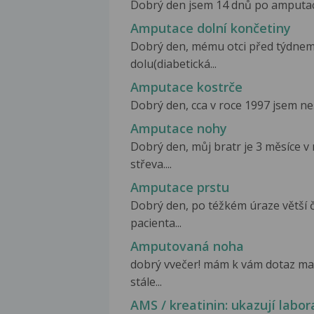
Dobrý den jsem 14 dnů po amputaci 
Amputace dolní končetiny
Dobrý den, mému otci před týdnem
dolu(diabetická...
Amputace kostrče
Dobrý den, cca v roce 1997 jsem ne
Amputace nohy
Dobrý den, můj bratr je 3 měsíce v
střeva....
Amputace prstu
Dobrý den, po téžkém úraze větší č
pacienta...
Amputovaná noha
dobrý vvečer! mám k vám dotaz m
stále...
AMS / kreatinin: ukazují labo