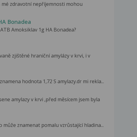
da mé zdravotní nepříjemnosti mohou
 HA Bonadea
uji ATB Amoksiklav 1g HA Bonadea?
ě zjištěné hraniční amylázy v krvi, i v
znamena hodnota 1,72 S amylazy.dr mi rekla...
ene amylazy v krvi ,před měsícem jsem byla
co může znamenat pomalu vzrůstající hladina...