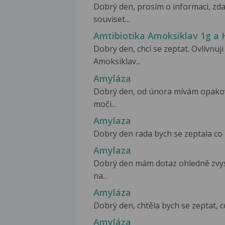
Dobrý den, prosím o informaci, z
souviset...
Amtibiotika Amoksiklav 1g a
Dobry den, chci se zeptat. Ovlivn
Amoksiklav...
Amyláza
Dobrý den, od února mívám opakovan
moči...
Amylaza
Dobry den rada bych se zeptala co 
Amylaza
Dobrý den mám dotaz ohledně zvys
na...
Amyláza
Dobrý den, chtěla bych se zeptat, 
Amyláza