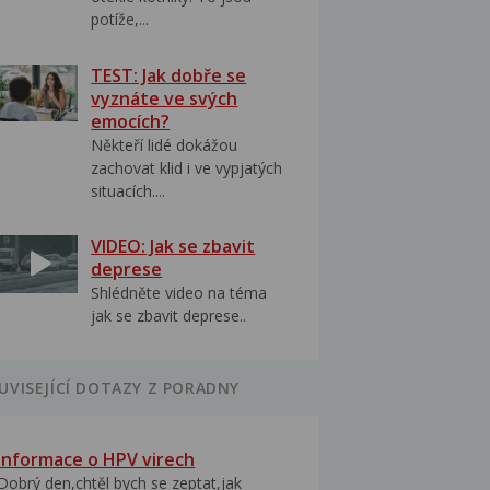
potíže,...
TEST: Jak dobře se
vyznáte ve svých
emocích?
Někteří lidé dokážou
zachovat klid i ve vypjatých
situacích....
VIDEO: Jak se zbavit
deprese
Shlédněte video na téma
jak se zbavit deprese..
UVISEJÍCÍ DOTAZY Z PORADNY
Informace o HPV virech
Dobrý den,chtěl bych se zeptat,jak