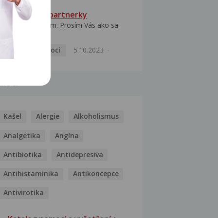
HPV typ 52 u partnerky
Dobrý deň prajem. Prosím Vás ako sa
dá vyliečiť vírus...
Pohlavní nemoci
5.10.2023
MOCI
Kašel
Alergie
Alkoholismus
Analgetika
Angína
Antibiotika
Antidepresiva
Antihistaminika
Antikoncepce
Antivirotika