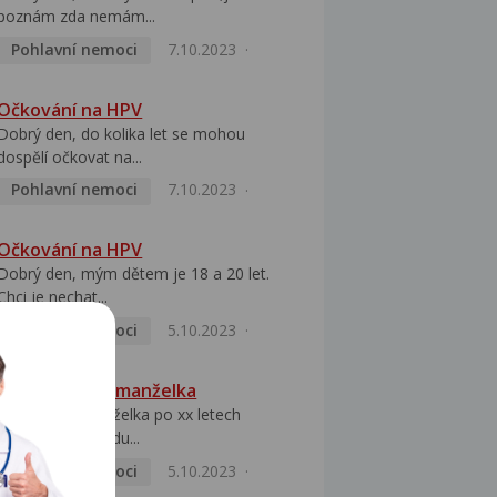
poznám zda nemám...
Pohlavní nemoci
7.10.2023
Očkování na HPV
Dobrý den, do kolika let se mohou
dospělí očkovat na...
Pohlavní nemoci
7.10.2023
Očkování na HPV
Dobrý den, mým dětem je 18 a 20 let.
Chci je nechat...
Pohlavní nemoci
5.10.2023
HPV pozitivní manželka
Dobrý den, manželka po xx letech
přivezla z Východu...
Pohlavní nemoci
5.10.2023