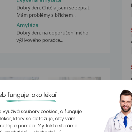
Zvýšená amyláza
Dobrý den, Chtěla jsem se zeptat.
Mám problémy s břichem....
Amyláza
Dobrý den, na doporučení mého
výživového poradce...
na zdravá játra?
Myasthenia gravis – vše, co...
b funguje jako lékař
 využívá soubory cookies, a funguje
 lékař, který se dotazuje, aby vám
kovatění
Inovativní
 nejlépe pomoci. My takto sbíráme