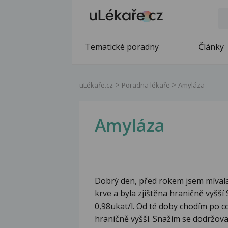
Tematické poradny
Články
uLékaře.cz
Poradna lékaře
Amyláza
Amyláza
Dobrý den, před rokem jsem mívala
krve a byla zjištěna hraničně vyšš
0,98ukat/l. Od té doby chodím po cc
hraničně vyšší. Snažím se dodržova