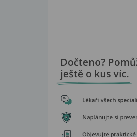
Dočteno? Pomů
ještě o kus víc.
Lékaři všech special
Naplánujte si preve
Objevujte praktické 