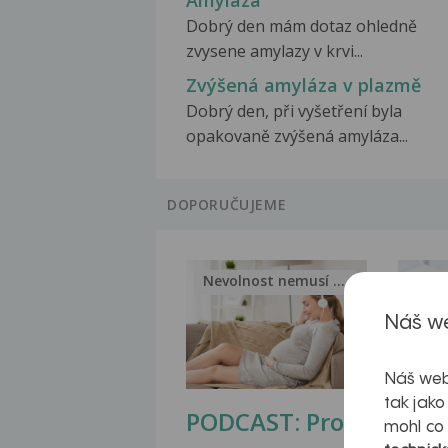
Amylaza
Dobrý den mám dotaz ohledně
zvysene amylazy v krvi...
Zvýšená amyláza v plazmě
Dobrý den, při vyšetření byla
opakovaně zvýšená amyláza...
DOPORUČUJEME
Nevolnost nemusí být nutnou...
Jak 
Náš we
Náš web
tak jako
PODCAST: Proč
Ztu
mohl co