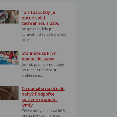
13 situací, kdy je
nutné volat
záchrannou službu
Rozpoznat, kdy je
zdravotní stav vážný a kdy
už je...
Stáhněte si: První
pomoc do kapsy
Jak mít první pomoc vždy
po ruce? Stáhněte si
praktického...
Co pomáhá na oteklé
nohy? Podpořte
správné proudění
lymfy
Těžké nohy, napnutá kůže,
oteklé kotníky. To jsou