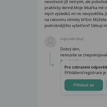
nevolnosti již netrpím, ale pobolív
prakticky denně.Moje lékařka mě 
mých výsledků mi nic nevysvětlila. 
na rakovinu slinivky břišní. Můžet
podrobnějšího vyšetření? Děkuji m
Odpovídá lékař:
Dobrý den,
nemusíte se znepokojovat,
za rok ješt...
Pro zobrazení odpovědi 
Přihlášení/registrace j
Přihlásit se