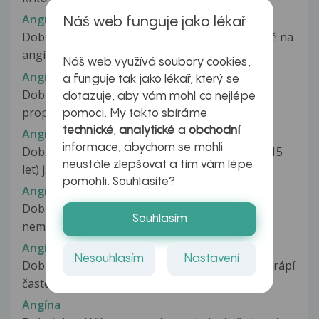
Angína
Náš web funguje jako lékař
Dobrý den, je mi 32let a trpím vždy tak 2-3ročně na
angíny. Nyní již mám 4 v...
Náš web využívá soubory cookies,
Angina
a funguje tak jako lékař, který se
Dobrý den, odjel jsem na výlet do Barcelony a
dotazuje, aby vám mohl co nejlépe
propukla mi zde angína. Byl jsem...
pomoci. My takto sbíráme
technické
,
analytické
a
obchodní
Angina
informace, abychom se mohli
Dobrý den, v dětských letech (zhruba od tří do 15
neustále zlepšovat a tím vám lépe
let) jsem často trpěl na...
pomohli. Souhlasíte?
Angina
Dobrý den. Již od konce září jsem byla neustále
Souhlasím
nemocná, každý druhý týden viróza,...
Angína
Nesouhlasím
Nastavení
Dobrý den, mame 2,5letou dceru, kterou stále trápí
časté angíny. Má vždy...
Angína