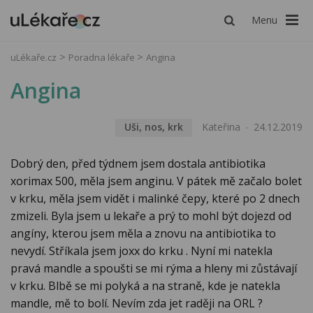
Menu
uLékaře.cz
Poradna lékaře
Angina
Angina
Uši, nos, krk
Kateřina
24.12.2019
Dobrý den, před týdnem jsem dostala antibiotika
xorimax 500, měla jsem anginu. V pátek mě začalo bolet
v krku, měla jsem vidět i malinké čepy, které po 2 dnech
zmizeli. Byla jsem u lekaře a prý to mohl být dojezd od
angíny, kterou jsem měla a znovu na antibiotika to
nevydí. Stříkala jsem joxx do krku . Nyní mi natekla
pravá mandle a spoušti se mi rýma a hleny mi zůstávají
v krku. Blbě se mi polyká a na straně, kde je natekla
mandle, mě to bolí. Nevím zda jet raději na ORL ?