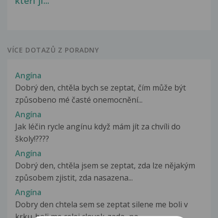
kteří ji...
VÍCE DOTAZŮ Z PORADNY
Angína
Dobrý den, chtěla bych se zeptat, čím může být
způsobeno mé časté onemocnění...
Angína
Jak léčin rycle angínu když mám jít za chvíli do
školy!????
Angína
Dobrý den, chtěla jsem se zeptat, zda lze nějakým
způsobem zjistit, zda nasazena...
Angína
Dobry den chtela sem se zeptat silene me boli v
krku..boli me celej clovek..zada...na...