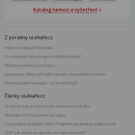
Katalog nemocí a vyšetření
Z poradny uLékaře.cz
Stále se zvětšující bradavka
Co znamená nehomogenní struktura jater?
Občasné píchnutí pod žebry
Dyspepsie: Větry i při malé námaze, nepravidelná stolice
Zelený povlak na jazyku - co to může být?
Články uLékaře.cz
13 situací, kdy je nutné volat záchrannou službu
Stáhněte si: První pomoc do kapsy
Co pomáhá na oteklé nohy? Podpořte správné proudění lymfy
TEST: Jak dobře se vyznáte ve svých emocích?