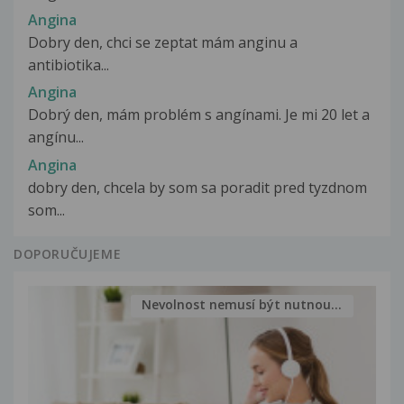
Angina
Dobry den, chci se zeptat mám anginu a
antibiotika...
Angina
Dobrý den, mám problém s angínami. Je mi 20 let a
angínu...
Angina
dobry den, chcela by som sa poradit pred tyzdnom
som...
DOPORUČUJEME
Nevolnost nemusí být nutnou...