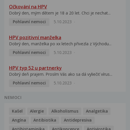
Očkování na HPV
Dobrý den, mým dětem je 18 a 20 let. Chci je nechat...
Pohlavní nemoci
5.10.2023
HPV pozitivní manželka
Dobrý den, manželka po xx letech přivezla z Východu...
Pohlavní nemoci
5.10.2023
HPV typ 52 u partnerky
Dobrý deň prajem. Prosím Vás ako sa dá vyliečiť vírus...
Pohlavní nemoci
5.10.2023
NEMOCI
Kašel
Alergie
Alkoholismus
Analgetika
Angína
Antibiotika
Antidepresiva
Antihistaminika
Antikoncepce
Antivirotika