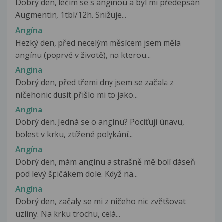
Dobrý den, léčím se s angínou a byl mi předepsán
Augmentin, 1tbl/12h. Snižuje...
Angína
Hezký den, před necelým měsícem jsem měla
angínu (poprvé v životě), na kterou...
Angina
Dobrý den, před třemi dny jsem se začala z
ničehonic dusit přišlo mi to jako...
Angína
Dobrý den. Jedná se o angínu? Pociťuji únavu,
bolest v krku, ztížené polykání...
Angína
Dobrý den, mám angínu a strašně mě bolí dáseň
pod levý špičákem dole. Když na...
Angína
Dobrý den, začaly se mi z ničeho nic zvětšovat
uzliny. Na krku trochu, celá...