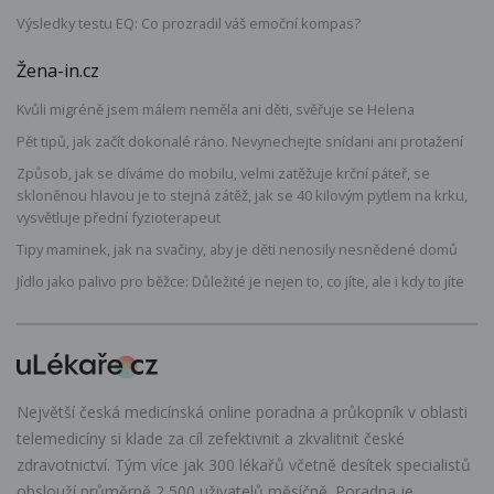
Výsledky testu EQ: Co prozradil váš emoční kompas?
Žena-in.cz
Kvůli migréně jsem málem neměla ani děti, svěřuje se Helena
Pět tipů, jak začít dokonalé ráno. Nevynechejte snídani ani protažení
Způsob, jak se díváme do mobilu, velmi zatěžuje krční páteř, se
skloněnou hlavou je to stejná zátěž, jak se 40 kilovým pytlem na krku,
vysvětluje přední fyzioterapeut
Tipy maminek, jak na svačiny, aby je děti nenosily nesnědené domů
Jídlo jako palivo pro běžce: Důležité je nejen to, co jíte, ale i kdy to jíte
Největší česká medicínská online poradna a průkopník v oblasti
telemedicíny si klade za cíl zefektivnit a zkvalitnit české
zdravotnictví. Tým více jak 300 lékařů včetně desítek specialistů
obslouží průměrně 2 500 uživatelů měsíčně. Poradna je