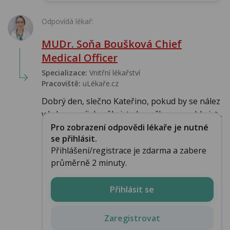
Odpovídá lékař:
MUDr. Soňa Boušková Chief
Medical Officer
Specializace:
Vnitřní lékařství
Pracoviště:
uLékaře.cz
Dobrý den, slečno Kateřino, pokud by se nález
v krku rozvíjel, měla jste horečku, nemohla jst...
Pro zobrazení odpovědi lékaře je nutné
se přihlásit.
Přihlášení/registrace je zdarma a zabere
průměrně 2 minuty.
Přihlásit se
Zaregistrovat