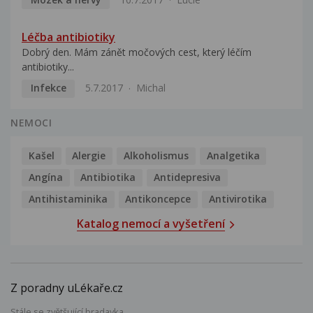
Léčba antibiotiky
Dobrý den. Mám zánět močových cest, který léčím
antibiotiky...
Infekce
5.7.2017
Michal
NEMOCI
Kašel
Alergie
Alkoholismus
Analgetika
Angína
Antibiotika
Antidepresiva
Antihistaminika
Antikoncepce
Antivirotika
Katalog nemocí a vyšetření
Z poradny uLékaře.cz
Stále se zvětšující bradavka