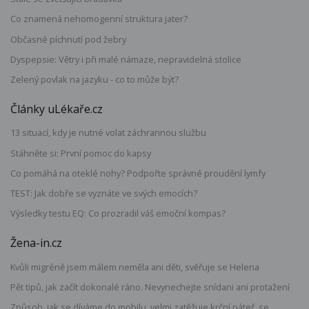
Co znamená nehomogenní struktura jater?
Občasné píchnutí pod žebry
Dyspepsie: Větry i při malé námaze, nepravidelná stolice
Zelený povlak na jazyku - co to může být?
Články uLékaře.cz
13 situací, kdy je nutné volat záchrannou službu
Stáhněte si: První pomoc do kapsy
Co pomáhá na oteklé nohy? Podpořte správné proudění lymfy
TEST: Jak dobře se vyznáte ve svých emocích?
Výsledky testu EQ: Co prozradil váš emoční kompas?
Žena-in.cz
Kvůli migréně jsem málem neměla ani děti, svěřuje se Helena
Pět tipů, jak začít dokonalé ráno. Nevynechejte snídani ani protažení
Způsob, jak se díváme do mobilu, velmi zatěžuje krční páteř, se