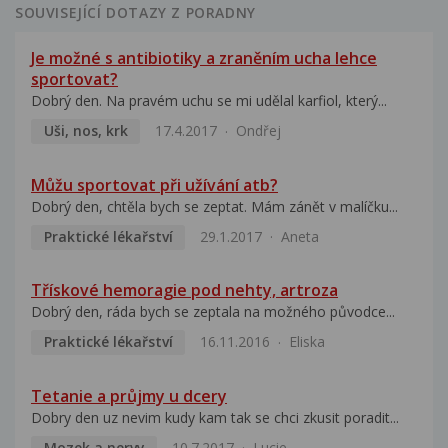
SOUVISEJÍCÍ DOTAZY Z PORADNY
Je možné s antibiotiky a zraněním ucha lehce
sportovat?
Dobrý den. Na pravém uchu se mi udělal karfiol, který...
Uši, nos, krk
17.4.2017
Ondřej
Můžu sportovat při užívání atb?
Dobrý den, chtěla bych se zeptat. Mám zánět v malíčku...
Praktické lékařství
29.1.2017
Aneta
Třískové hemoragie pod nehty, artroza
Dobrý den, ráda bych se zeptala na možného původce...
Praktické lékařství
16.11.2016
Eliska
Tetanie a průjmy u dcery
Dobry den uz nevim kudy kam tak se chci zkusit poradit...
Mozek a nervy
10.7.2017
Lucie