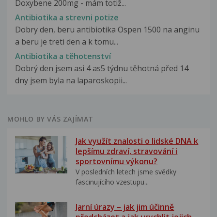
Doxybene 200mg - mám totiž...
Antibiotika a strevni potize
Dobry den, beru antibiotika Ospen 1500 na anginu
a beru je treti den a k tomu...
Antibiotika a těhotenství
Dobrý den jsem asi 4 as5 týdnu těhotná před 14
dny jsem byla na laparoskopii...
MOHLO BY VÁS ZAJÍMAT
Jak využít znalosti o lidské DNA k
lepšímu zdraví, stravování i
sportovnímu výkonu?
V posledních letech jsme svědky
fascinujícího vzestupu...
Jarní úrazy – jak jim účinně
předcházet a jak urychlit jejich