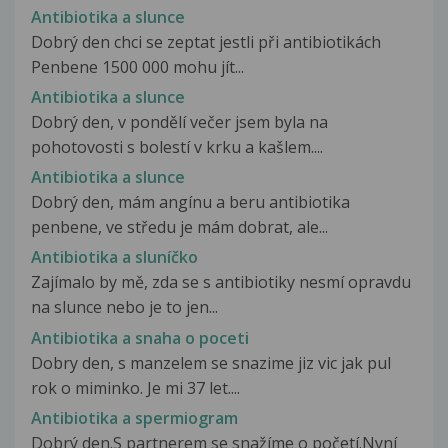
Antibiotika a slunce
Dobrý den chci se zeptat jestli při antibiotikách
Penbene 1500 000 mohu jít...
Antibiotika a slunce
Dobrý den, v pondělí večer jsem byla na
pohotovosti s bolestí v krku a kašlem....
Antibiotika a slunce
Dobrý den, mám angínu a beru antibiotika
penbene, ve středu je mám dobrat, ale...
Antibiotika a sluníčko
Zajímalo by mě, zda se s antibiotiky nesmí opravdu
na slunce nebo je to jen...
Antibiotika a snaha o poceti
Dobry den, s manzelem se snazime jiz vic jak pul
rok o miminko. Je mi 37 let....
Antibiotika a spermiogram
Dobrý den.S partnerem se snažíme o početí.Nyní