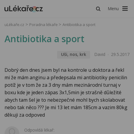
Menu
uLékaře.cz
Poradna lékaře
Antibiotika a sport
Antibiotika a sport
Uši, nos, krk
David
29.5.2017
Dobrý den dnes jsem byl na kontrole u doktora a řekl
mi že mám anginu a předepsala mi antibiotiky penicilin
potíž je v tom že za 3 dny mám mezinárodní turnaj v
boxu kde je jeden zápas 3x1,5min je strašně důležité
abych tam šel je to nebezpečné mohl bych skolabovat
nebo tak něco ??? Je mi 13 let mám 185cm a vazim 80kg
děkuji za odpoved
Odpovídá lékař: