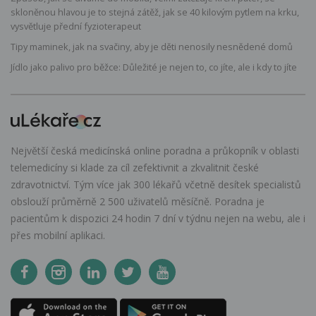
skloněnou hlavou je to stejná zátěž, jak se 40 kilovým pytlem na krku,
vysvětluje přední fyzioterapeut
Tipy maminek, jak na svačiny, aby je děti nenosily nesnědené domů
Jídlo jako palivo pro běžce: Důležité je nejen to, co jíte, ale i kdy to jíte
Největší česká medicínská online poradna a průkopník v oblasti
telemedicíny si klade za cíl zefektivnit a zkvalitnit české
zdravotnictví. Tým více jak 300 lékařů včetně desítek specialistů
obslouží průměrně 2 500 uživatelů měsíčně. Poradna je
pacientům k dispozici 24 hodin 7 dní v týdnu nejen na webu, ale i
přes mobilní aplikaci.