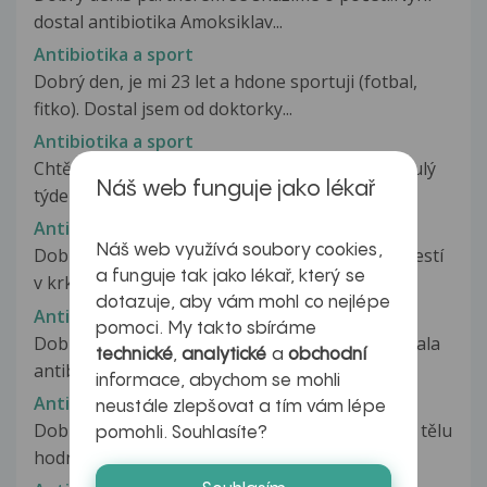
dostal antibiotika Amoksiklav...
Antibiotika a sport
Dobrý den, je mi 23 let a hdone sportuji (fotbal,
fitko). Dostal jsem od doktorky...
Antibiotika a sport
Chtěl bych se zeptat. Prodělal jsem angínu minulý
Náš web funguje jako lékař
týden, ale stále dobírám PENICILIN....
Antibiotika a sport
Náš web využívá soubory cookies,
Dobrý den, 14 dní jsem trpel nesnesitelnou bolestí
a funguje tak jako lékař, který se
v krku, došel jsem si tedy...
dotazuje, aby vám mohl co nejlépe
Antibiotika a sport
pomoci. My takto sbíráme
Dobrý den, na zánět zubu moudrosti jsem dostala
technické
,
analytické
a
obchodní
antibiotika Co-Amoxi-Mepha...
informace, abychom se mohli
Antibiotika a sport
neustále zlepšovat a tím vám lépe
Dobrý den,chtěla bych se zeptat,jestli by mému tělu
pomohli. Souhlasíte?
hodně uškodilo,kdybych po...