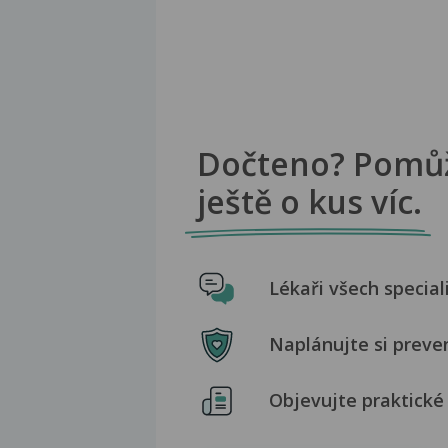
Dočteno? Pomů
ještě o kus víc.
Lékaři všech special
Naplánujte si preve
Objevujte praktické 