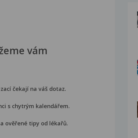
žeme vám
izací čekají na váš dotaz.
nci s chytrým kalendářem.
a ověřené tipy od lékařů.