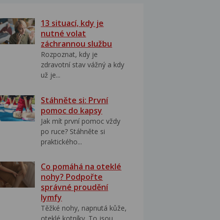
13 situací, kdy je
nutné volat
záchrannou službu
Rozpoznat, kdy je
zdravotní stav vážný a kdy
už je...
Stáhněte si: První
pomoc do kapsy
Jak mít první pomoc vždy
po ruce? Stáhněte si
praktického...
Co pomáhá na oteklé
nohy? Podpořte
správné proudění
lymfy
Těžké nohy, napnutá kůže,
oteklé kotníky. To jsou