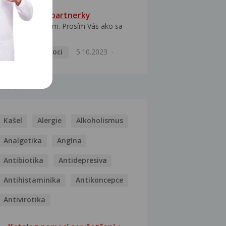
HPV typ 52 u partnerky
Dobrý deň prajem. Prosím Vás ako sa
dá vyliečiť vírus...
Pohlavní nemoci
5.10.2023
MOCI
Kašel
Alergie
Alkoholismus
Analgetika
Angína
Antibiotika
Antidepresiva
Antihistaminika
Antikoncepce
Antivirotika