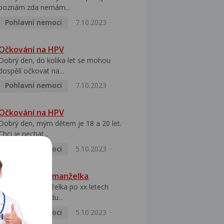
poznám zda nemám...
Pohlavní nemoci
7.10.2023
Očkování na HPV
Dobrý den, do kolika let se mohou
dospělí očkovat na...
Pohlavní nemoci
7.10.2023
Očkování na HPV
Dobrý den, mým dětem je 18 a 20 let.
Chci je nechat...
Pohlavní nemoci
5.10.2023
HPV pozitivní manželka
Dobrý den, manželka po xx letech
přivezla z Východu...
Pohlavní nemoci
5.10.2023