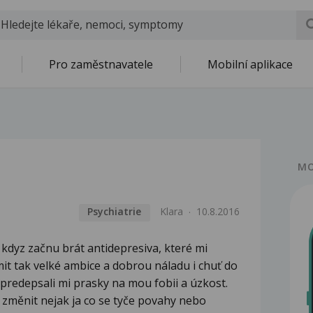
Pro zaměstnavatele
Mobilní aplikace
MO
Psychiatrie
Klara
10.8.2016
kdyz začnu brát antidepresiva, které mi
it tak velké ambice a dobrou náladu i chuť do
e predepsali mi prasky na mou fobii a úzkost.
 změnit nejak ja co se tyče povahy nebo