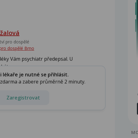
žalová
tví pro dospělé
 pro dospělé Brno
 léky Vám psychiatr předepsal. U
ýt...
lékaře je nutné se přihlásit.
e zdarma a zabere průměrně 2 minuty.
Zaregistrovat
MO