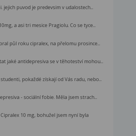
. jejich puvod je predevsim v udalostech...
0mg, a asi tri mesice Pragiolu. Co se tyce...
ral půl roku cipralex, na přelomu prosince...
tat jaké antidepresiva se v těhoteství mohou...
tudenti, pokaždé získají od Vás radu, nebo...
epresiva - sociální fobie. Měla jsem strach...
 Cipralex 10 mg, bohužel jsem nyní byla