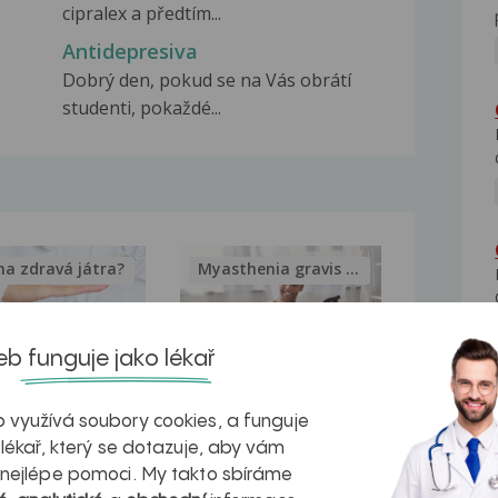
cipralex a předtím...
Antidepresiva
Dobrý den, pokud se na Vás obrátí
studenti, pokaždé...
na zdravá játra?
Myasthenia gravis – vše, co...
b funguje jako lékař
kovatění
Inovativní
 využívá soubory cookies, a funguje
 lékař, který se dotazuje, aby vám
r v datech a
léčba
 nejlépe pomoci. My takto sbíráme