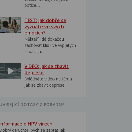
potíže,...
TEST: Jak dobře se
vyznáte ve svých
emocích?
Někteří lidé dokážou
zachovat klid i ve vypjatých
situacích....
VIDEO: Jak se zbavit
deprese
Shlédněte video na téma
jak se zbavit deprese..
UVISEJÍCÍ DOTAZY Z PORADNY
Informace o HPV virech
Dobrý den,chtěl bych se zeptat,jak