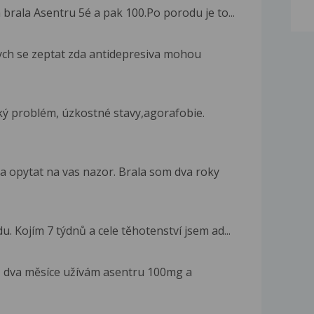
rala Asentru 5é a pak 100.Po porodu je to...
ych se zeptat zda antidepresiva mohou
ký problém, úzkostné stavy,agorafobie.
a opytat na vas nazor. Brala som dva roky
. Kojím 7 týdnů a cele těhotenství jsem ad...
ž dva měsíce užívám asentru 100mg a