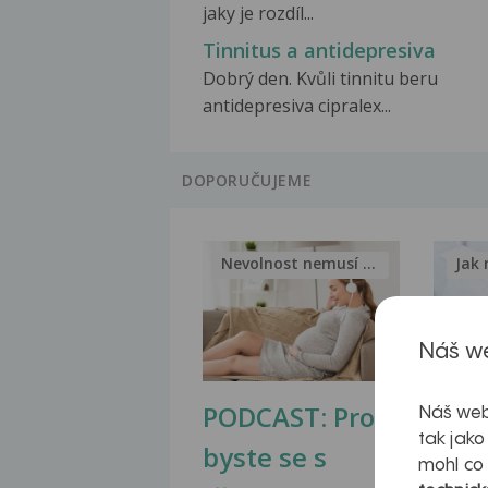
jaky je rozdíl...
Tinnitus a antidepresiva
Dobrý den. Kvůli tinnitu beru
antidepresiva cipralex...
DOPORUČUJEME
Nevolnost nemusí být nutnou...
Jak 
Náš we
PODCAST: Proč
Ztu
Náš web
tak jako
byste se s
jate
mohl co