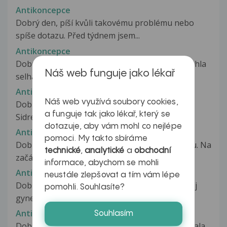
Antikoncepce
Dobrý den, píší kvůli takovému problému nebo
spíše dotazu. Před týdnem jsem...
Antikoncepce
Dobrý den, Chtěla bych se zeptat, zda by mi mohla
Náš web funguje jako lékař
selhat antikoncepce v případě,...
Antikoncepce
Náš web využívá soubory cookies,
Dobrý den,užívám hormonální antikoncepce
a funguje tak jako lékař, který se
Sidretta. Když jsem ji brala před dvěma...
dotazuje, aby vám mohl co nejlépe
Antikoncepce
pomoci. My takto sbíráme
Dobrý den, obracím se na Vas s prosbou o radu. Na
technické
,
analytické
a
obchodní
začátek bych ráda napsala,...
informace, abychom se mohli
Antikoncepce
neustále zlepšovat a tím vám lépe
Dobrý den Chtěla by jsem se zeptat jestli mi můj
pomohli. Souhlasíte?
gynekolog vysvětlil správně...
Antikoncepce
Souhlasím
Dobrý den jsem po interupci a právě jsem dobrala