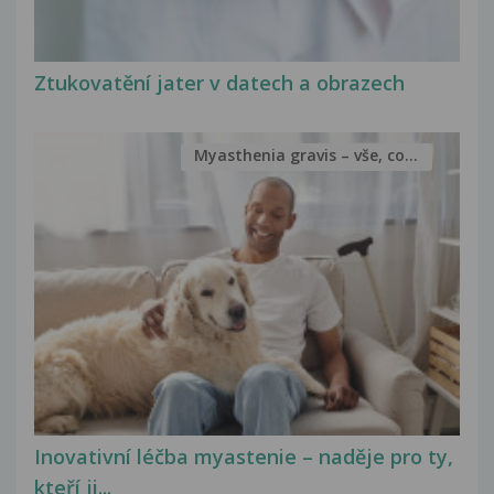
Ztukovatění jater v datech a obrazech
Myasthenia gravis – vše, co...
Inovativní léčba myastenie – naděje pro ty,
kteří ji...