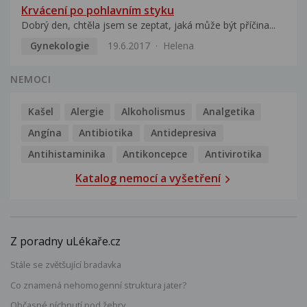
Krvácení po pohlavním styku
Dobrý den, chtěla jsem se zeptat, jaká může být příčina...
Gynekologie
19.6.2017
Helena
NEMOCI
Kašel
Alergie
Alkoholismus
Analgetika
Angína
Antibiotika
Antidepresiva
Antihistaminika
Antikoncepce
Antivirotika
Katalog nemocí a vyšetření
Z poradny uLékaře.cz
Stále se zvětšující bradavka
Co znamená nehomogenní struktura jater?
Občasné píchnutí pod žebry