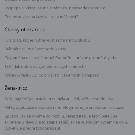
Dyspepsie: Větry i při malé námaze, nepravidelná stolice
Zelený povlak na jazyku - co to může být?
Články uLékaře.cz
13 situací, kdy je nutné volat záchrannou službu
Stáhněte si: První pomoc do kapsy
Co pomáhá na oteklé nohy? Podpořte správné proudění lymfy
TEST: Jak dobře se vyznáte ve svých emocích?
Výsledky testu EQ: Co prozradil váš emoční kompas?
Žena-in.cz
Kvůli migréně jsem málem neměla ani děti, svěřuje se Helena
Pět tipů, jak začít dokonalé ráno. Nevynechejte snídani ani protažení
Způsob, jak se díváme do mobilu, velmi zatěžuje krční páteř, se
skloněnou hlavou je to stejná zátěž, jak se 40 kilovým pytlem na krku,
vysvětluje přední fyzioterapeut