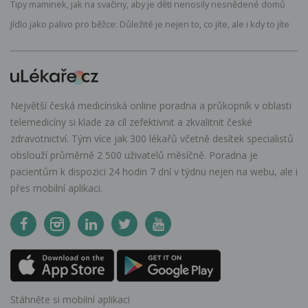
Tipy maminek, jak na svačiny, aby je děti nenosily nesnědené domů
Jídlo jako palivo pro běžce: Důležité je nejen to, co jíte, ale i kdy to jíte
Největší česká medicínská online poradna a průkopník v oblasti
telemedicíny si klade za cíl zefektivnit a zkvalitnit české
zdravotnictví. Tým více jak 300 lékařů včetně desítek specialistů
obslouží průměrně 2 500 uživatelů měsíčně. Poradna je
pacientům k dispozici 24 hodin 7 dní v týdnu nejen na webu, ale i
přes mobilní aplikaci.
Stáhněte si mobilní aplikaci