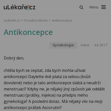
Menu
uLékaře.cz
Poradna lékaře
antikoncepce
Antikoncepce
Gynekologie
Ivana
4.6.2017
Dobrý den,
chtěla bych se zeptat, zda bych mohla užívat
antikoncepci Daylette dvě plata za sebou (kvůli
dovolené) nebo je tato antikoncepce slabá a neudrží
menstruaci? Kdyby ne, je nějaký jiný způsob jak oddálit
menstruaci (prášky, injekce) na předpis mého
gynekologa? A poslední dotaz.. Má nějaký vliv na moji
antikoncepci prášek Ascorutin?