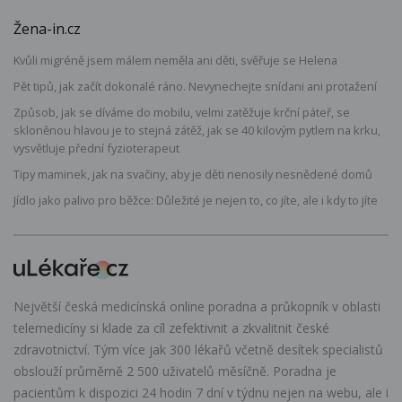
Žena-in.cz
Kvůli migréně jsem málem neměla ani děti, svěřuje se Helena
Pět tipů, jak začít dokonalé ráno. Nevynechejte snídani ani protažení
Způsob, jak se díváme do mobilu, velmi zatěžuje krční páteř, se
skloněnou hlavou je to stejná zátěž, jak se 40 kilovým pytlem na krku,
vysvětluje přední fyzioterapeut
Tipy maminek, jak na svačiny, aby je děti nenosily nesnědené domů
Jídlo jako palivo pro běžce: Důležité je nejen to, co jíte, ale i kdy to jíte
Největší česká medicínská online poradna a průkopník v oblasti
telemedicíny si klade za cíl zefektivnit a zkvalitnit české
zdravotnictví. Tým více jak 300 lékařů včetně desítek specialistů
obslouží průměrně 2 500 uživatelů měsíčně. Poradna je
pacientům k dispozici 24 hodin 7 dní v týdnu nejen na webu, ale i