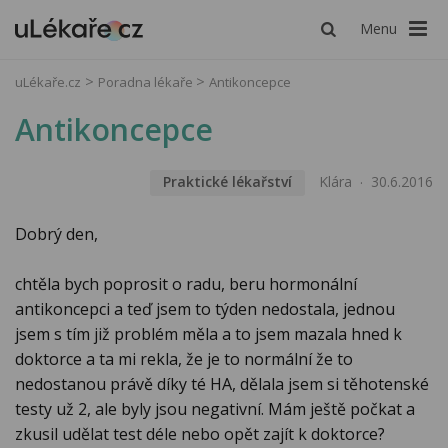
Menu
uLékaře.cz
Poradna lékaře
Antikoncepce
Antikoncepce
Praktické lékařství
Klára
30.6.2016
Dobrý den,
chtěla bych poprosit o radu, beru hormonální
antikoncepci a teď jsem to týden nedostala, jednou
jsem s tím již problém měla a to jsem mazala hned k
doktorce a ta mi rekla, že je to normální že to
nedostanou právě díky té HA, dělala jsem si těhotenské
testy už 2, ale byly jsou negativní. Mám ještě počkat a
zkusil udělat test déle nebo opět zajít k doktorce?