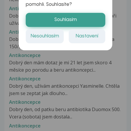
pomohli. Souhlasíte?
Antikoncepce
Dobrý den, zapomněla jsem užít jednu pilulku při
Souhlasím
užívání antikoncepce Minisiston...
Antikoncepce
Nesouhlasím
Nastavení
Dobry den beru prvni mesic antikoncepci ebelya
150/30 a dneska jsem si vzala...
Antikoncepce
Dobrý den mám dotaz je mi 21 let jsem skoro 4
měsíce po porodu a beru antikoncepci...
Antikoncepce
Dobrý den, užívám antikoncepci Yasminelle. Chtěla
jsem se zeptat jak dlouho...
Antikoncepce
Dobry den, od patku beru antibiotika Duomox 500.
Vcera (sobota) jsem dostala...
Antikoncepce