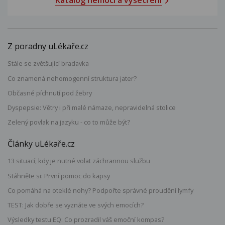
Katalog nemocí a vyšetření
Z poradny uLékaře.cz
Stále se zvětšující bradavka
Co znamená nehomogenní struktura jater?
Občasné píchnutí pod žebry
Dyspepsie: Větry i při malé námaze, nepravidelná stolice
Zelený povlak na jazyku - co to může být?
Články uLékaře.cz
13 situací, kdy je nutné volat záchrannou službu
Stáhněte si: První pomoc do kapsy
Co pomáhá na oteklé nohy? Podpořte správné proudění lymfy
TEST: Jak dobře se vyznáte ve svých emocích?
Výsledky testu EQ: Co prozradil váš emoční kompas?