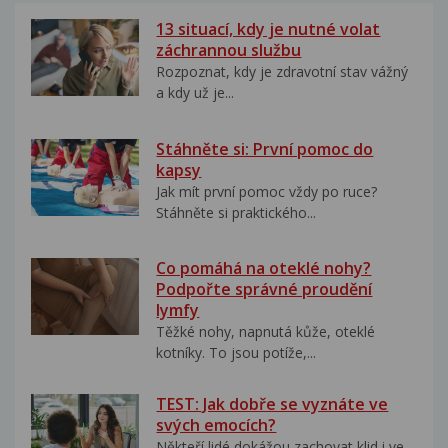
13 situací, kdy je nutné volat
záchrannou službu
Rozpoznat, kdy je zdravotní stav vážný
a kdy už je...
Stáhněte si: První pomoc do
kapsy
Jak mít první pomoc vždy po ruce?
Stáhněte si praktického...
Co pomáhá na oteklé nohy?
Podpořte správné proudění
lymfy
Těžké nohy, napnutá kůže, oteklé
kotníky. To jsou potíže,...
TEST: Jak dobře se vyznáte ve
svých emocích?
Někteří lidé dokážou zachovat klid i ve