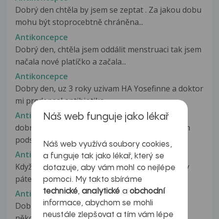
Dobrý den chtěla by jsem se zeptat . Za jakou dobu
mohu být stoprocebtně chráněna...
Antikoncepce
Dobrý den, chtěla jsem oddálit menstruaci tak jsem
načala nové platíčko a začala...
Antikoncepce
Dobry den, uz 3 roky uzivam HA Yosefinne a doktor
mi predepsal antibiotika...
Antikoncepce
Náš web funguje jako lékař
dobrý den.... mám složitější problém... v září jsem
podstoupila mini interupci...
Náš web využívá soubory cookies,
Antikoncepce
a funguje tak jako lékař, který se
Když jsem v pondělí zacala brát antikoncepci a v
dotazuje, aby vám mohl co nejlépe
pátek jsem spala s pritelem...
pomoci. My takto sbíráme
technické
,
analytické
a
obchodní
Antikoncepce
informace, abychom se mohli
Dobrý den, během tří let jsem vyzkoušela již
neustále zlepšovat a tím vám lépe
několik druhů antikoncepce. U všech...