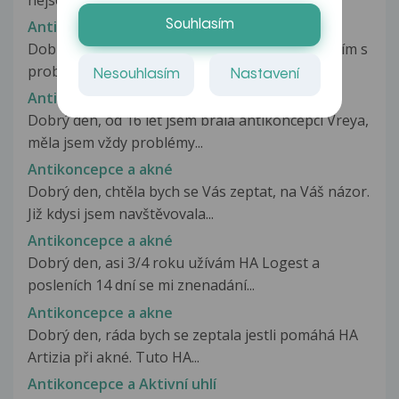
Antikoncepce a akné
Souhlasím
Dobrý den paní doktorko, již delší dobu se trápím s
problémem, zda užívat...
Nesouhlasím
Nastavení
Antikoncepce a akne
Dobrý den, od 16 let jsem brala antikoncepci Vreya,
měla jsem vždy problémy...
Antikoncepce a akné
Dobrý den, chtěla bych se Vás zeptat, na Váš názor.
Již kdysi jsem navštěvovala...
Antikoncepce a akné
Dobrý den, asi 3/4 roku užívám HA Logest a
posleních 14 dní se mi znenadání...
Antikoncepce a akne
Dobrý den, ráda bych se zeptala jestli pomáhá HA
Artizia při akné. Tuto HA...
Antikoncepce a Aktivní uhlí