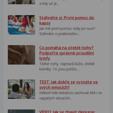
a kdy už je...
Stáhněte si: První pomoc do
kapsy
Jak mít první pomoc vždy po ruce?
Stáhněte si praktického...
Co pomáhá na oteklé nohy?
Podpořte správné proudění
lymfy
Těžké nohy, napnutá kůže, oteklé
kotníky. To jsou potíže,...
TEST: Jak dobře se vyznáte ve
svých emocích?
Někteří lidé dokážou zachovat klid i ve
vypjatých situacích....
VIDEO: Jak se zbavit deprese