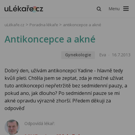
Menu
uLékaře.cz
Poradna lékaře
antikoncepce a akné
Antikoncepce a akné
Gynekologie
Eva
16.7.2013
Dobrý den, užívám antikoncepci Yadine - hlavně tedy
kvůli pleti. Chtěla jsem se zeptat, zda je možné užívat
tuto antikoncepci nepřetržitě bez sedmidenní pauzy, a
pokud ano, jak dlouho? Po sedmidenní pauze se mi
akné opravdu výrazně zhorší. Předem děkuji za
odpověď
Odpovídá lékař: