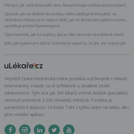
Pět tipů, jak začít dokonalé ráno. Nevynechejte snídani ani protažení
Způsob, jak se díváme do mobilu, velmi zatěžuje krční páteř, se
skloněnou hlavou je to stejná zátěž, jak se 40 kilovým pytlem na krku,
vysvětluje přední fyzioterapeut
Tipy maminek, jak na svačiny, aby je děti nenosily nesnědené domů
Jídlo jako palivo pro běžce: Důležité je nejen to, co jíte, ale i kdy to jíte
Největší česká medicínská online poradna a průkopník v oblasti
telemedicíny si klade za cíl zefektivnit a zkvalitnit české
zdravotnictví. Tým více jak 300 lékařů včetně desítek specialistů
obslouží průměrně 2 500 uživatelů měsíčně. Poradna je
pacientům k dispozici 24 hodin 7 dní v týdnu nejen na webu, ale i
přes mobilní aplikaci.