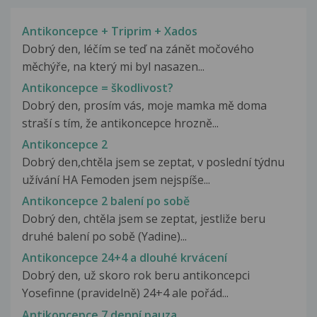
Antikoncepce + Triprim + Xados
Dobrý den, léčím se teď na zánět močového
měchýře, na který mi byl nasazen...
Antikoncepce = škodlivost?
Dobrý den, prosím vás, moje mamka mě doma
straší s tím, že antikoncepce hrozně...
Antikoncepce 2
Dobrý den,chtěla jsem se zeptat, v poslední týdnu
užívání HA Femoden jsem nejspíše...
Antikoncepce 2 balení po sobě
Dobrý den, chtěla jsem se zeptat, jestliže beru
druhé balení po sobě (Yadine)...
Antikoncepce 24+4 a dlouhé krvácení
Dobrý den, už skoro rok beru antikoncepci
Yosefinne (pravidelně) 24+4 ale pořád...
Antikoncepce 7 denní pauza