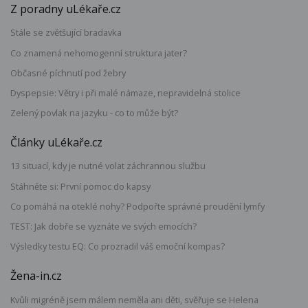
Z poradny uLékaře.cz
Stále se zvětšující bradavka
Co znamená nehomogenní struktura jater?
Občasné píchnutí pod žebry
Dyspepsie: Větry i při malé námaze, nepravidelná stolice
Zelený povlak na jazyku - co to může být?
Články uLékaře.cz
13 situací, kdy je nutné volat záchrannou službu
Stáhněte si: První pomoc do kapsy
Co pomáhá na oteklé nohy? Podpořte správné proudění lymfy
TEST: Jak dobře se vyznáte ve svých emocích?
Výsledky testu EQ: Co prozradil váš emoční kompas?
Žena-in.cz
Kvůli migréně jsem málem neměla ani děti, svěřuje se Helena