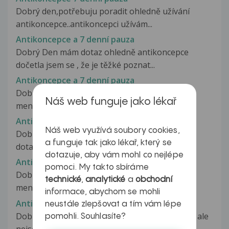
Dobrý den,potřebuju poradit ohledně užívání
antikoncepce..antikoncepci užívám...
Antikoncepce a 7 denní pauza
Dobrý Den mám dotaz ohledně antikoncepce
dočetla jsem se , že je těžké poznat...
Antikoncepce a 7 denní pauza
Dobrý Den četla jsem ,že některé ženy dostaly
Náš web funguje jako lékař
menstruaci během 7 denní pauzy...
Antikoncepce a 7 denní pauza
Náš web využívá soubory cookies,
Dobrý den. Užívám antikoncepci Minerva. Mám
a funguje tak jako lékař, který se
dotaz, když doberu celé platíčko...
dotazuje, aby vám mohl co nejlépe
Antikoncepce a 7 denní pauza
pomoci. My takto sbíráme
Dobrý Den četla jsem ,že některé ženy dostaly
technické
,
analytické
a
obchodní
menstruaci během 7 denní pauzy...
informace, abychom se mohli
Antikoncepce a akne
neustále zlepšovat a tím vám lépe
Dobrý den, mám antikoncepční tělísko Mirenu, ale
pomohli. Souhlasíte?
nejsem s nim moc spokojena...