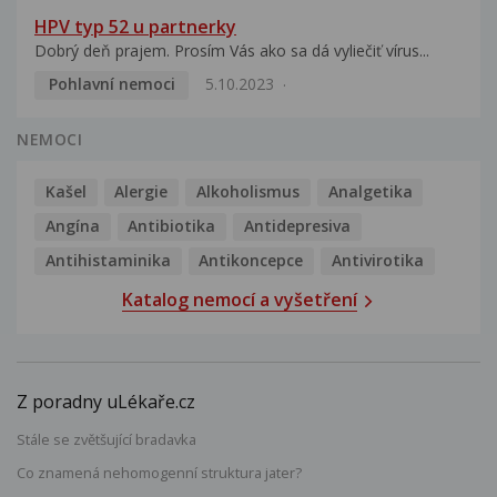
HPV typ 52 u partnerky
Dobrý deň prajem. Prosím Vás ako sa dá vyliečiť vírus...
Pohlavní nemoci
5.10.2023
NEMOCI
Kašel
Alergie
Alkoholismus
Analgetika
Angína
Antibiotika
Antidepresiva
Antihistaminika
Antikoncepce
Antivirotika
Katalog nemocí a vyšetření
Z poradny uLékaře.cz
Stále se zvětšující bradavka
Co znamená nehomogenní struktura jater?