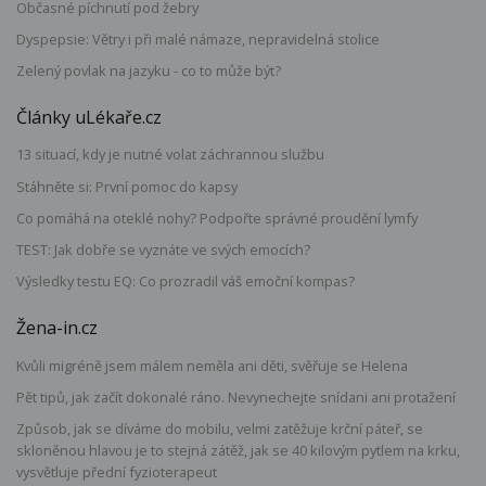
Občasné píchnutí pod žebry
Dyspepsie: Větry i při malé námaze, nepravidelná stolice
Zelený povlak na jazyku - co to může být?
Články uLékaře.cz
13 situací, kdy je nutné volat záchrannou službu
Stáhněte si: První pomoc do kapsy
Co pomáhá na oteklé nohy? Podpořte správné proudění lymfy
TEST: Jak dobře se vyznáte ve svých emocích?
Výsledky testu EQ: Co prozradil váš emoční kompas?
Žena-in.cz
Kvůli migréně jsem málem neměla ani děti, svěřuje se Helena
Pět tipů, jak začít dokonalé ráno. Nevynechejte snídani ani protažení
Způsob, jak se díváme do mobilu, velmi zatěžuje krční páteř, se
skloněnou hlavou je to stejná zátěž, jak se 40 kilovým pytlem na krku,
vysvětluje přední fyzioterapeut