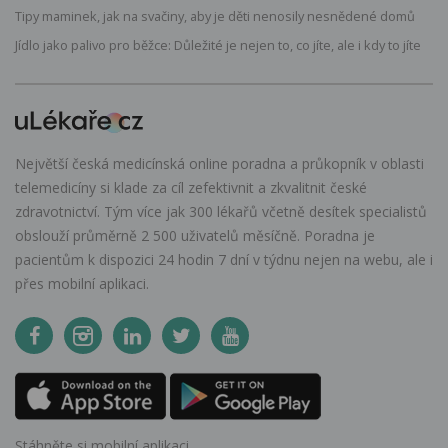
Tipy maminek, jak na svačiny, aby je děti nenosily nesnědené domů
Jídlo jako palivo pro běžce: Důležité je nejen to, co jíte, ale i kdy to jíte
Největší česká medicínská online poradna a průkopník v oblasti
telemedicíny si klade za cíl zefektivnit a zkvalitnit české
zdravotnictví. Tým více jak 300 lékařů včetně desítek specialistů
obslouží průměrně 2 500 uživatelů měsíčně. Poradna je
pacientům k dispozici 24 hodin 7 dní v týdnu nejen na webu, ale i
přes mobilní aplikaci.
Stáhněte si mobilní aplikaci