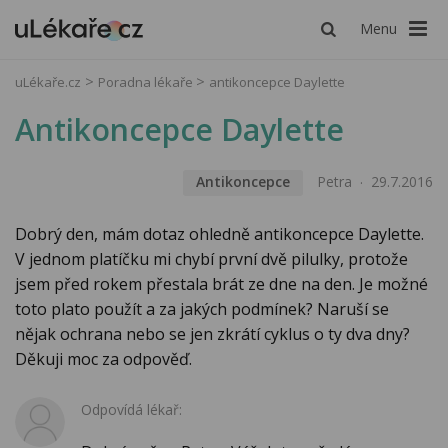
Menu
uLékaře.cz
Poradna lékaře
antikoncepce Daylette
Antikoncepce Daylette
Antikoncepce
Petra
29.7.2016
Dobrý den, mám dotaz ohledně antikoncepce Daylette.
V jednom platíčku mi chybí první dvě pilulky, protože
jsem před rokem přestala brát ze dne na den. Je možné
toto plato použít a za jakých podmínek? Naruší se
nějak ochrana nebo se jen zkrátí cyklus o ty dva dny?
Děkuji moc za odpověď.
Odpovídá lékař: