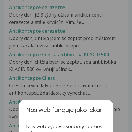
Antikoncepce cerazette
Dobrý den, již 3 týdny užívám antikoncepci
cerazette a stále krvácím. Vím, že...
Antikoncepce cerazette
Dobrý den, Chtěla jsem se zeptat před měsíccem
jsem začalal užívat antikoncepci...
Antikoncepce Ciles a antibiotika KLACID 500
Dobrý den, chtěla bych se zeptat, zda antibiotika
KLACID 500 ovlivňují učinek...
Antikoncepce Cilest
Cilest a nevim,kdy presne zacit uzivat druhou
antikoncepci...Zda klasicky vynechat...
Antikoncepce cilest
Dobrý den, brala jsem dřívě tablety Lindynette, ale
Náš web funguje jako lékař
kvůli sníženému libidu jsem...
Antikoncepce Cleosensa
Náš web využívá soubory cookies,