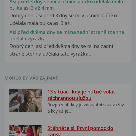
Asi před 3 dny se mi v ušním lalůčku udělala malá
bulka asi 3 až 4 mm
Dobrý den, asi před 3 dny se mi v ušním lalůčku
udělala malá bulka asi 3 až...
Asi před dvěma dny se mi na zadní straně stehna
udělala vyrážka
Dobrý den, asi před dvěma dny se mi na zadní
straně stehna udělala tato vyrážka...
MOHLO BY VÁS ZAJÍMAT
13 situací, kdy je nutné volat
záchrannou službu
Rozpoznat, kdy je zdravotní stav vážný
a kdy už je...
Stáhněte si: První pomoc do
kapsy