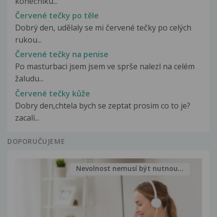
konečníku...
Červené tečky po těle
Dobrý den, udělaly se mi červené tečky po celých
rukou...
Červené tečky na penise
Po masturbaci jsem jsem ve sprše nalezl na celém
žaludu...
Červené tečky kůže
Dobry den,chtela bych se zeptat prosim co to je?
zacali...
DOPORUČUJEME
Nevolnost nemusí být nutnou...