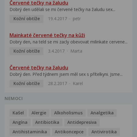
Červené tečky na žaludu
Dobrý den udělali se mi červené tečky na žaludu sex...
Kožní obtíže
19.4.2017
petr
Mainkaté červené tečky na kůži
Dobry den, na teld se mi zacly obevovat milinkate cervene...
Kožní obtíže
3.4.2017
Marta
Červené tečky na žaludu
Dobrý den. Před týdnem jsem měl sex s přítelkyni. Jsme...
Kožní obtíže
28.2.2017
Karel
NEMOCI
Kašel
Alergie
Alkoholismus
Analgetika
Angína
Antibiotika
Antidepresiva
Antihistaminika
Antikoncepce
Antivirotika