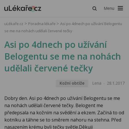
Menu
uLékaře.cz
Poradna lékaře
Asi po 4dnech po užívání Belogentu
se me na nohách udělali červené tečky
Asi po 4dnech po užívání
Belogentu se me na nohách
udělali červené tečky
Kožní obtíže
Lena
28.1.2017
Dobry den. Asi po 4dnech po užívání Belogentu se me
na nohách udělali červené tečky. Belogent me
předepsala na kožním na svědění a ekzem. Začíná to od
kotníku a táhne se to směrem nahoru na stehna. Před
nasazením krému byli tečky světle.Děkuji