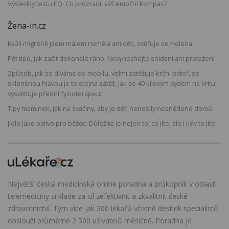
Výsledky testu EQ: Co prozradil váš emoční kompas?
Žena-in.cz
Kvůli migréně jsem málem neměla ani děti, svěřuje se Helena
Pět tipů, jak začít dokonalé ráno. Nevynechejte snídani ani protažení
Způsob, jak se díváme do mobilu, velmi zatěžuje krční páteř, se
skloněnou hlavou je to stejná zátěž, jak se 40 kilovým pytlem na krku,
vysvětluje přední fyzioterapeut
Tipy maminek, jak na svačiny, aby je děti nenosily nesnědené domů
Jídlo jako palivo pro běžce: Důležité je nejen to, co jíte, ale i kdy to jíte
Největší česká medicínská online poradna a průkopník v oblasti
telemedicíny si klade za cíl zefektivnit a zkvalitnit české
zdravotnictví. Tým více jak 300 lékařů včetně desítek specialistů
obslouží průměrně 2 500 uživatelů měsíčně. Poradna je