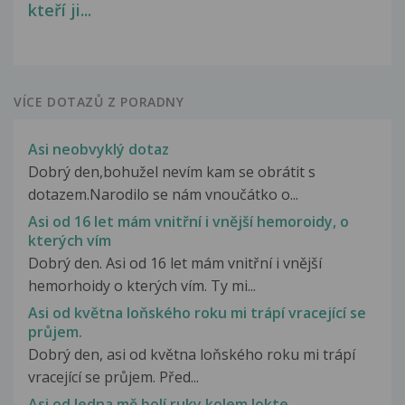
kteří ji...
VÍCE DOTAZŮ Z PORADNY
Asi neobvyklý dotaz
Dobrý den,bohužel nevím kam se obrátit s
dotazem.Narodilo se nám vnoučátko o...
Asi od 16 let mám vnitřní i vnější hemoroidy, o
kterých vím
Dobrý den. Asi od 16 let mám vnitřní i vnější
hemorhoidy o kterých vím. Ty mi...
Asi od května loňského roku mi trápí vracející se
průjem.
Dobrý den, asi od května loňského roku mi trápí
vracející se průjem. Před...
Asi od ledna mě bolí ruky kolem lokte