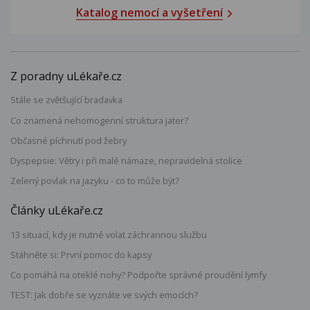
Katalog nemocí a vyšetření
Z poradny uLékaře.cz
Stále se zvětšující bradavka
Co znamená nehomogenní struktura jater?
Občasné píchnutí pod žebry
Dyspepsie: Větry i při malé námaze, nepravidelná stolice
Zelený povlak na jazyku - co to může být?
Články uLékaře.cz
13 situací, kdy je nutné volat záchrannou službu
Stáhněte si: První pomoc do kapsy
Co pomáhá na oteklé nohy? Podpořte správné proudění lymfy
TEST: Jak dobře se vyznáte ve svých emocích?