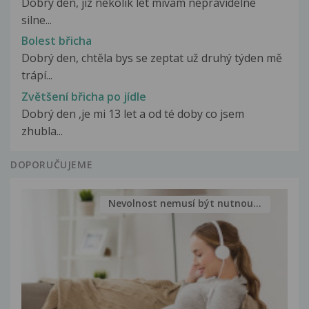
Dobry den, jiz nekolik let mivam nepravidelne
silne...
Bolest břicha
Dobrý den, chtěla bys se zeptat už druhý týden mě
trápí...
Zvětšení břicha po jídle
Dobrý den ,je mi 13 let a od té doby co jsem
zhubla...
DOPORUČUJEME
Nevolnost nemusí být nutnou...