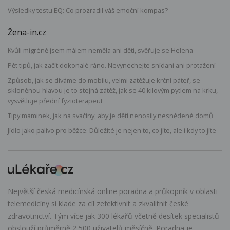
Výsledky testu EQ: Co prozradil váš emoční kompas?
Žena-in.cz
Kvůli migréně jsem málem neměla ani děti, svěřuje se Helena
Pět tipů, jak začít dokonalé ráno. Nevynechejte snídani ani protažení
Způsob, jak se díváme do mobilu, velmi zatěžuje krční páteř, se
skloněnou hlavou je to stejná zátěž, jak se 40 kilovým pytlem na krku,
vysvětluje přední fyzioterapeut
Tipy maminek, jak na svačiny, aby je děti nenosily nesnědené domů
Jídlo jako palivo pro běžce: Důležité je nejen to, co jíte, ale i kdy to jíte
Největší česká medicínská online poradna a průkopník v oblasti
telemedicíny si klade za cíl zefektivnit a zkvalitnit české
zdravotnictví. Tým více jak 300 lékařů včetně desítek specialistů
obslouží průměrně 2 500 uživatelů měsíčně. Poradna je