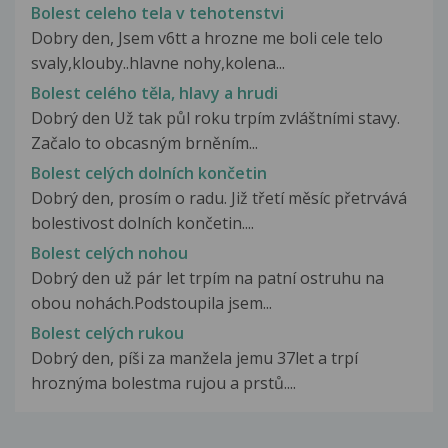
Bolest celeho tela v tehotenstvi
Dobry den, Jsem v6tt a hrozne me boli cele telo
svaly,klouby..hlavne nohy,kolena...
Bolest celého těla, hlavy a hrudi
Dobrý den Už tak půl roku trpím zvláštními stavy.
Začalo to obcasným brněním...
Bolest celých dolních končetin
Dobrý den, prosím o radu. Již třetí měsíc přetrvává
bolestivost dolních končetin....
Bolest celých nohou
Dobrý den už pár let trpím na patní ostruhu na
obou nohách.Podstoupila jsem...
Bolest celých rukou
Dobrý den, píši za manžela jemu 37let a trpí
hroznýma bolestma rujou a prstů....