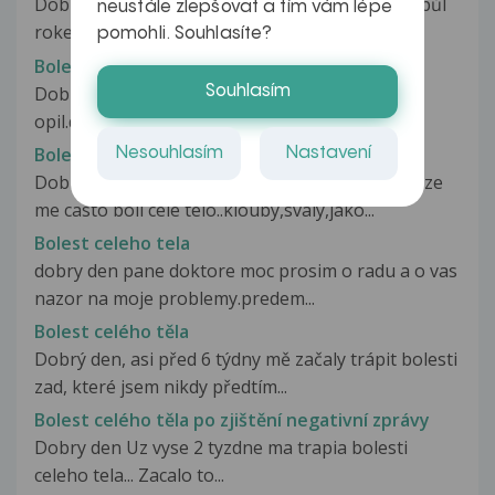
Dobrý den, pane doktore, prosím o radu. Před půl
neustále zlepšovat a tím vám lépe
rokem se mi prořezal moudrák...
pomohli. Souhlasíte?
Bolest celého těla
Dobry den cca mesic zpatky jsem se strasne
Souhlasím
opil.druhy den zvraceni.od te doby...
Bolest celeho tela
Nesouhlasím
Nastavení
Dobry den, Mam uz dlouhodoby problem s tim,ze
me casto boli cele telo..klouby,svaly,jako...
Bolest celeho tela
dobry den pane doktore moc prosim o radu a o vas
nazor na moje problemy.predem...
Bolest celého těla
Dobrý den, asi před 6 týdny mě začaly trápit bolesti
zad, které jsem nikdy předtím...
Bolest celého těla po zjištění negativní zprávy
Dobry den Uz vyse 2 tyzdne ma trapia bolesti
celeho tela... Zacalo to...