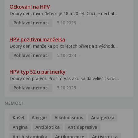
Očkování na HPV
Dobrý den, mým dětem je 18 a 20 let. Chci je nechat...
Pohlavní nemoci
5.10.2023
HPV pozitivní manželka
Dobrý den, manželka po xx letech přivezla z Východu...
Pohlavní nemoci
5.10.2023
HPV typ 52 u partnerky
Dobrý deň prajem. Prosím Vás ako sa dá vyliečiť vírus...
Pohlavní nemoci
5.10.2023
NEMOCI
Kašel
Alergie
Alkoholismus
Analgetika
Angína
Antibiotika
Antidepresiva
Antihistaminika
Antikoncepce
Antivirotika