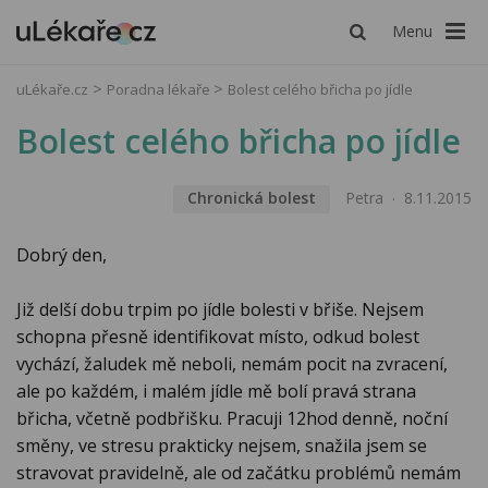
Menu
uLékaře.cz
Poradna lékaře
Bolest celého břicha po jídle
Bolest celého břicha po jídle
Chronická bolest
Petra
8.11.2015
Dobrý den,
Již delší dobu trpim po jídle bolesti v břiše. Nejsem
schopna přesně identifikovat místo, odkud bolest
vychází, žaludek mě neboli, nemám pocit na zvracení,
ale po každém, i malém jídle mě bolí pravá strana
břicha, včetně podbřišku. Pracuji 12hod denně, noční
směny, ve stresu prakticky nejsem, snažila jsem se
stravovat pravidelně, ale od začátku problémů nemám