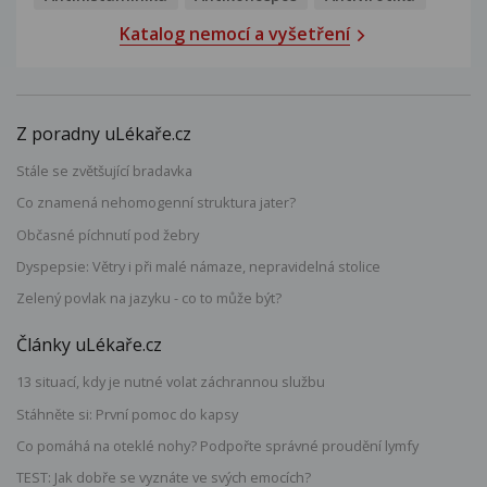
Katalog nemocí a vyšetření
Z poradny uLékaře.cz
Stále se zvětšující bradavka
Co znamená nehomogenní struktura jater?
Občasné píchnutí pod žebry
Dyspepsie: Větry i při malé námaze, nepravidelná stolice
Zelený povlak na jazyku - co to může být?
Články uLékaře.cz
13 situací, kdy je nutné volat záchrannou službu
Stáhněte si: První pomoc do kapsy
Co pomáhá na oteklé nohy? Podpořte správné proudění lymfy
TEST: Jak dobře se vyznáte ve svých emocích?