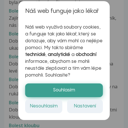
byla diagnostikována fibromyalgie....
Bolest kloubů
Náš web funguje jako lékař
Zajímalo by mě, proč např. když si zlomíme kotník,
nás kloub následně při změně...
Náš web využívá soubory cookies,
Bolest kloubu
a funguje tak jako lékař, který se
Dobrý den.Před asi třemi týdny mi otekl
dotazuje, aby vám mohl co nejlépe
ukazováček na levé ruce.Žádný úraz,ani...
pomoci. My takto sbíráme
technické
,
analytické
a
obchodní
Bolest kloubů
informace, abychom se mohli
Dobrý den, asi dva měsíce mě bolí kloub palce na
neustále zlepšovat a tím vám lépe
levé ruce, myslela jsem, že...
pomohli. Souhlasíte?
Bolest kloubů
Dobrý den. Přibližně týden mě pobolívají klouby na
Souhlasím
rukách, zejména prsty dlaní....
Bolest kloubů
Nesouhlasím
Nastavení
Dobrý den, je mi 15 let a trpím vracející se bolestmi
kloubů, nejčastěji kolen....
Bolest kloubu