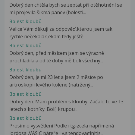
Dobrý den chtěla bych se zeptat při otěhotnění se
mi projevila šikmá pánev (bolesti...
Bolest kloubů
Velice Vám děkuji za odpověď,kterou jsem tak
rychle nečekala.Čekám tedy ještě...
Bolest kloubů
Dobrý den, před měsícem jsem se výrazně
prochladila a od té doby mě bolí všechny...
Bolest kloubu
Dobrý den, je mi 23 let a jsem 2 měsíce po
artroskopii levého kolene (natržený...
Bolest kloubů
Dobrý den. Mám problém s klouby. Začalo to ve 13
letech s kotníky. Bolí, krupou...
Bolest kloubů
Prosím o vysvětlení Podle rtg-zcela napřímená
lordosa ,VAS C páteře , v.s.tendovaginitis...