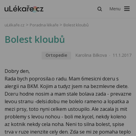
Menu
uLékaře.cz
Poradna lékaře
Bolest kloubů
Bolest kloubů
Ortopedie
Karolina Bilkova
11.1.2017
Dobry den,
Rada bych poprosila.o radu. Mam 6mesicni dceru s
alergii na BKM. Kojim a tudyz jsem na bezmlevne diete.
Dceru hodne nosim a mam stale bolava zada - prevazne
levou stranu -delsi.dobu me bolelo rameno a lopatka a
mezi prsy, toto nyni celkem ustoupilo. Ale zacala js mit
problemy s levou nohou - boli me.kycel, nekdy koleno
az kotnik nekdy cela noha. Neni to silna bolest, spise
trva v ruze inenzite cely den. Zda se mi ze pomaha teplo