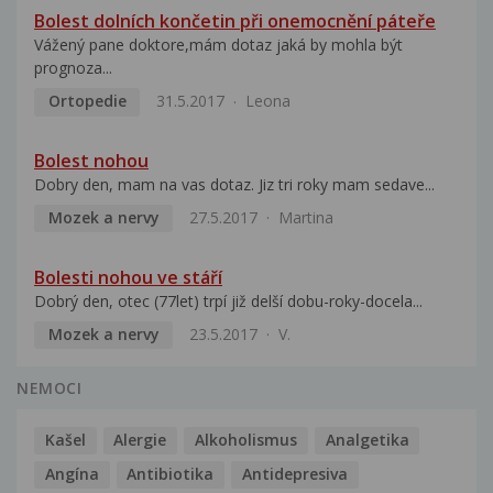
Bolest dolních končetin při onemocnění páteře
Vážený pane doktore,mám dotaz jaká by mohla být
prognoza...
Ortopedie
31.5.2017
Leona
Bolest nohou
Dobry den, mam na vas dotaz. Jiz tri roky mam sedave...
Mozek a nervy
27.5.2017
Martina
Bolesti nohou ve stáří
Dobrý den, otec (77let) trpí již delší dobu-roky-docela...
Mozek a nervy
23.5.2017
V.
NEMOCI
Kašel
Alergie
Alkoholismus
Analgetika
Angína
Antibiotika
Antidepresiva