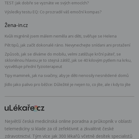
TEST: Jak dobře se vyznáte ve svých emocích?
Výsledky testu EQ: Co prozradil váš emoční kompas?
Žena-in.cz
Kvůli migréně jsem málem neměla ani děti, svěřuje se Helena
Pět tipů, jak začít dokonalé ráno. Nevynechejte snídani ani protažení
Způsob, jak se díváme do mobilu, velmi zatěžuje krční páteř, se
skloněnou hlavou je to stejná zátěž, jak se 40 kilovým pytlem na krku,
vysvětluje přední fyzioterapeut
Tipy maminek, jak na svačiny, aby je děti nenosily nesnědené domů
Jídlo jako palivo pro běžce: Důležité je nejen to, co jíte, ale i kdy to jíte
Největší česká medicínská online poradna a průkopník v oblasti
telemedicíny si klade za cíl zefektivnit a zkvalitnit české
zdravotnictví. Tým více jak 300 lékařů včetně desítek specialistů