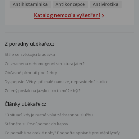
Antihistaminika
Antikoncepce
Antivirotika
Katalog nemocí a vyšetření
Z poradny uLékaře.cz
Stále se zvětšující bradavka
Co znamená nehomogenní struktura jater?
Občasné píchnutí pod žebry
Dyspepsie: Větry i při malé námaze, nepravidelná stolice
Zelený povlak na jazyku - co to může být?
Články uLékaře.cz
13 situací, kdy je nutné volat záchrannou službu
Stáhněte si: První pomoc do kapsy
Co pomáhá na oteklé nohy? Podpořte správné proudění lymfy