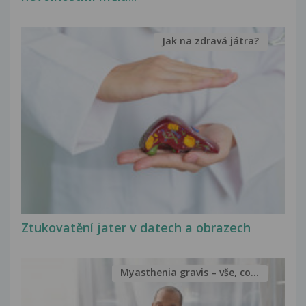
Jak na zdravá játra?
Ztukovatění jater v datech a obrazech
Myasthenia gravis – vše, co...