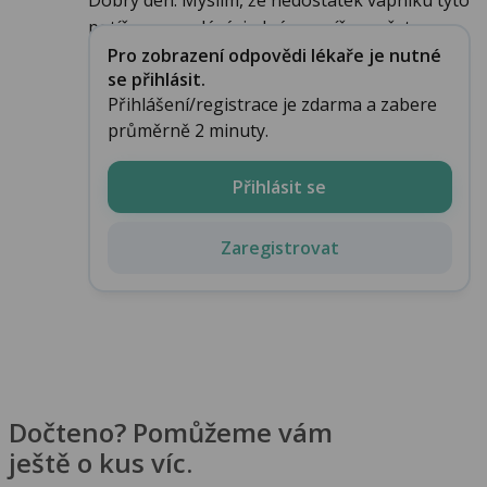
Dobrý den. Myslím, že nedostatek vápníku tyto
potíže nevyvolává, jedná se spíše o přet...
Pro zobrazení odpovědi lékaře je nutné
se přihlásit.
Přihlášení/registrace je zdarma a zabere
průměrně 2 minuty.
Přihlásit se
Zaregistrovat
Dočteno? Pomůžeme vám
ještě o kus víc.