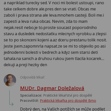
a napriklad turecky sed. V noci mi bolest ustoupi, rano
take celkem dobre ale.pres den se vrati. Obcas me
zaboli i prava strana ale leva.mnohem casteji. Boli me.i
zapesti a leva ruka obcas. Nevim, zda to mam
nejak.resit nebo.je to.proste soucast poporodniho
stavu a dusledek nedostatku mlecnych vyrobku a zlepsi
se to po skonceni kojeni a.az dceru prestanu tolik nosit.
Jeste jsem.zapomnrla napsat.ze se mi to objevilo po asi
jednodenni bolesti v bedrech a kdyz sem starsi deti
tahala.na sanich a druhou rukou jsem tlacila kocarek....
dekuji a.preji hezky den
Odpovídá lékař:
MUDr. Dagmar Doležalová
Specializace:
Praktické lékařství pro dospělé
Pracoviště:
Praktická lékařka pro dospělé Brno
Dobrý den, na Vašich potížích se může podílet