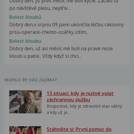
Dobrý den, již přes měsíc mě bolí kyčle. Začalo to
po návštěvě plesu, nejdřív...
Bolest kloubů
Dobrý den,v srpnu 09 jsem ukončila léčbu rakoviny
prsu-operace-chemo-ozářky..cítím...
Bolest kloubu
Dobrý den, už asi měsíc mě bolí na pravé noze
kloub u palce.. Vždy když si chci...
MOHLO BY VÁS ZAJÍMAT
13 situací, kdy je nutné volat
záchrannou službu
Rozpoznat, kdy je zdravotní stav vážný
a kdy už je...
Stáhněte si: První pomoc do