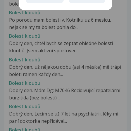
bolestma noho bolest začíná...
Bolest kloubů
Po porodu mam bolesti v. Kotniku uz 6 mesicu,
nejak se my ta bolest pohla do...
Bolest kloubů
Dobrý den, chtěl bych se zeptat ohledně bolesti
kloubů. Jsem aktivní sportovec...
Bolest kloubů
Dobrý den, už nějakou dobu (asi 4 měsíce) mě trápí
boleti ramen každý den...
Bolest kloubu
Dobrý den. Mám Dg: M7046 Recidivující repatelární
burzitida (bez bolesti)....
Bolest kloubů
Dobrý den, Lecim se už 7 let na psychiatrii, léky mi
paní doktorka nepřidával...
Bolest kloubů