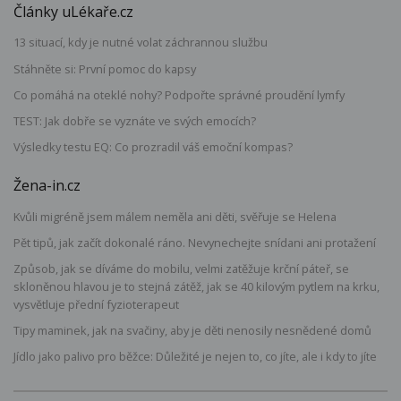
Články uLékaře.cz
13 situací, kdy je nutné volat záchrannou službu
Stáhněte si: První pomoc do kapsy
Co pomáhá na oteklé nohy? Podpořte správné proudění lymfy
TEST: Jak dobře se vyznáte ve svých emocích?
Výsledky testu EQ: Co prozradil váš emoční kompas?
Žena-in.cz
Kvůli migréně jsem málem neměla ani děti, svěřuje se Helena
Pět tipů, jak začít dokonalé ráno. Nevynechejte snídani ani protažení
Způsob, jak se díváme do mobilu, velmi zatěžuje krční páteř, se
skloněnou hlavou je to stejná zátěž, jak se 40 kilovým pytlem na krku,
vysvětluje přední fyzioterapeut
Tipy maminek, jak na svačiny, aby je děti nenosily nesnědené domů
Jídlo jako palivo pro běžce: Důležité je nejen to, co jíte, ale i kdy to jíte