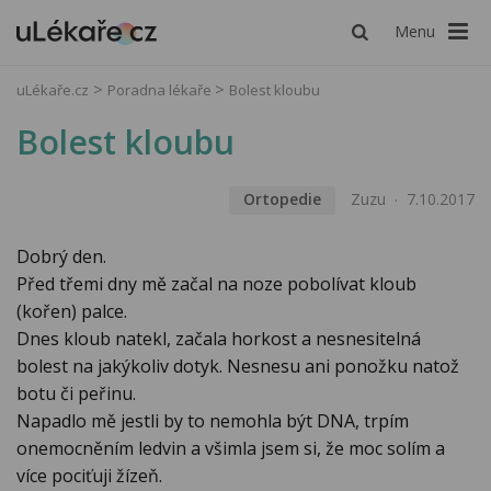
Menu
uLékaře.cz
Poradna lékaře
Bolest kloubu
Bolest kloubu
Ortopedie
Zuzu
7.10.2017
Dobrý den.
Před třemi dny mě začal na noze pobolívat kloub
(kořen) palce.
Dnes kloub natekl, začala horkost a nesnesitelná
bolest na jakýkoliv dotyk. Nesnesu ani ponožku natož
botu či peřinu.
Napadlo mě jestli by to nemohla být DNA, trpím
onemocněním ledvin a všimla jsem si, že moc solím a
více pociťuji žízeň.