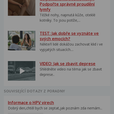
Podpořte správné proudění
lymfy
Těžké nohy, napnutá kůže, oteklé
kotníky. To jsou potíže,...
TEST: Jak dobře se vyznáte ve
svých emocích?
Někteří lidé dokážou zachovat klid i ve
vypjatých situacích....
VIDEO: Jak se zbavit deprese
Shlédněte video na téma jak se zbavit
deprese..
SOUVISEJÍCÍ DOTAZY Z PORADNY
Informace o HPV virech
Dobrý den,chtěl bych se zeptat,jak poznám zda nemám...