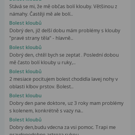
Stává se mi, že mě občas bolí klouby. Většinou z
námahy. Častěji mě ale bolí...
Bolest kloubů
Dobrý den, již delší dobu mám problémy s klouby
"pravé strany těla" - hlavně...
Bolest kloubů
Dobrý den, chtěl bych se zeptat . Poslední dobou
mě často bolí klouby u ruky,...
Bolest kloubů
2 mesiace pocitujem bolest chodidla lavej nohy v
oblasti klbov prstov. Bolest...
Bolest kloubu
Dobry den pane doktore, uz 3 roky mam problémy
s kolenem, konkrétně s vazy na...
Bolest kloubů
Dobry den,budu vdecna za vsi pomoc. Trapi me
pravdepodobne artroza rukou....