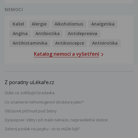
NEMOCI
Kašel
Alergie
Alkoholismus
Analgetika
Angína
Antibiotika
Antidepresiva
Antihistaminika
Antikoncepce
Antivirotika
Katalog nemocí a vyšetření
Z poradny uLékaře.cz
Stále se zvětšující bradavka
Co znamená nehomogenní struktura jater?
Občasné píchnutí pod žebry
Dyspepsie: Větry i při malé námaze, nepravidelná stolice
Zelený povlak na jazyku - co to může být?