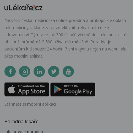
Největší česká medicínská online poradna a průkopník v oblasti
telemedicíny si klade za cíl zefektivnit a zkvalitnit české
zdravotnictví. Tým více jak 300 lékařů včetně desítek specialistů
obslouží průměrně 2 500 uživatelů měsíčně. Poradna je
pacientům k dispozici 24 hodin 7 dní v týdnu nejen na webu, ale i
přes mobilní aplikaci.
Stáhněte si mobilní aplikaci
Poradna lékaře
Jak funguje poradna