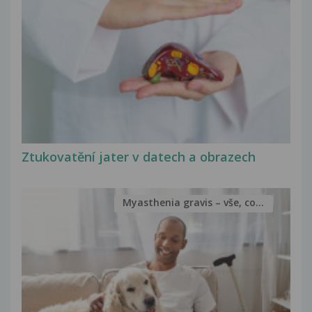
Ztukovatění jater v datech a obrazech
Myasthenia gravis – vše, co...