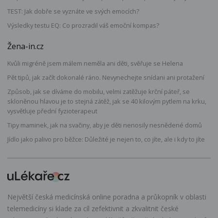
TEST: Jak dobře se vyznáte ve svých emocích?
Výsledky testu EQ: Co prozradil váš emoční kompas?
Žena-in.cz
Kvůli migréně jsem málem neměla ani děti, svěřuje se Helena
Pět tipů, jak začít dokonalé ráno. Nevynechejte snídani ani protažení
Způsob, jak se díváme do mobilu, velmi zatěžuje krční páteř, se
skloněnou hlavou je to stejná zátěž, jak se 40 kilovým pytlem na krku,
vysvětluje přední fyzioterapeut
Tipy maminek, jak na svačiny, aby je děti nenosily nesnědené domů
Jídlo jako palivo pro běžce: Důležité je nejen to, co jíte, ale i kdy to jíte
Největší česká medicínská online poradna a průkopník v oblasti
telemedicíny si klade za cíl zefektivnit a zkvalitnit české