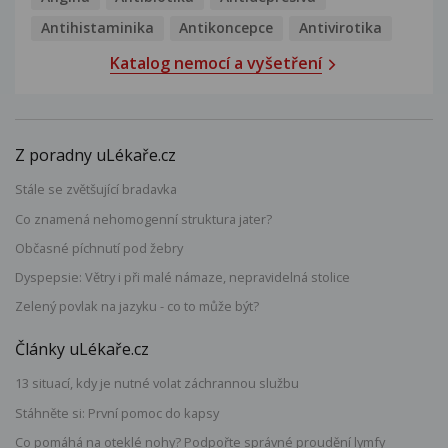
Antihistaminika
Antikoncepce
Antivirotika
Katalog nemocí a vyšetření
Z poradny uLékaře.cz
Stále se zvětšující bradavka
Co znamená nehomogenní struktura jater?
Občasné píchnutí pod žebry
Dyspepsie: Větry i při malé námaze, nepravidelná stolice
Zelený povlak na jazyku - co to může být?
Články uLékaře.cz
13 situací, kdy je nutné volat záchrannou službu
Stáhněte si: První pomoc do kapsy
Co pomáhá na oteklé nohy? Podpořte správné proudění lymfy