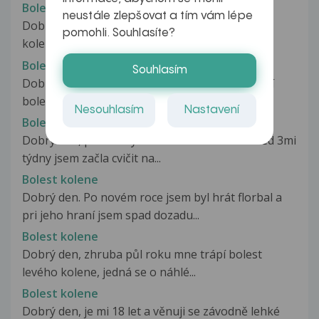
Bolest kolene
neustále zlepšovat a tím vám lépe
Dobrý den, již týden mně trápí bolest v levém
pomohli. Souhlasíte?
koleni, bolest se vyskytuje při...
Bolest kolene
Souhlasím
Dobrý den,je mi 20 a posledních 14 dní mě trápí
bolest kolene.Cítím takový tlak...
Nesouhlasím
Nastavení
Bolest kolene
Dobrý den, prosila bych o radu s kolenem. Před 3mi
týdny jsem začla cvičit na...
Bolest kolene
Dobrý den. Po novém roce jsem byl hrát florbal a
pri jeho hraní jsem spad dozadu...
Bolest kolene
Dobrý den, zhruba půl roku mne trápí bolest
levého kolene, jedná se o náhlé...
Bolest kolene
Dobrý den, je mi 18 let a věnuji se závodně lehké