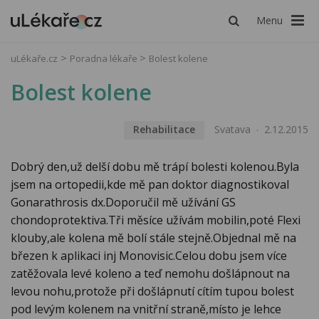
Menu
uLékaře.cz
Poradna lékaře
Bolest kolene
Bolest kolene
Rehabilitace
Svatava
2.12.2015
Dobrý den,už delší dobu mě trápí bolesti kolenou.Byla
jsem na ortopedii,kde mě pan doktor diagnostikoval
Gonarathrosis dx.Doporučil mě užívání GS
chondoprotektiva.Tři měsíce užívám mobilin,poté Flexi
klouby,ale kolena mě bolí stále stejně.Objednal mě na
březen k aplikaci inj Monovisic.Celou dobu jsem více
zatěžovala levé koleno a teď nemohu došlápnout na
levou nohu,protože při došlápnutí cítím tupou bolest
pod levým kolenem na vnitřní straně,místo je lehce