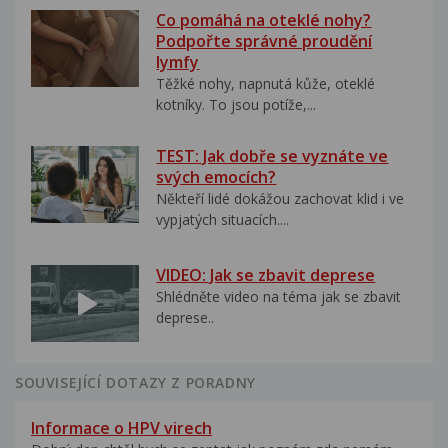
Co pomáhá na oteklé nohy?
Podpořte správné proudění
lymfy
Těžké nohy, napnutá kůže, oteklé
kotníky. To jsou potíže,...
TEST: Jak dobře se vyznáte ve
svých emocích?
Někteří lidé dokážou zachovat klid i ve
vypjatých situacích....
VIDEO: Jak se zbavit deprese
Shlédněte video na téma jak se zbavit
deprese..
SOUVISEJÍCÍ DOTAZY Z PORADNY
Informace o HPV virech