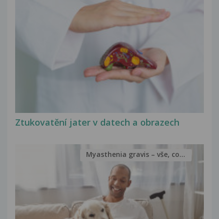
Ztukovatění jater v datech a obrazech
Myasthenia gravis – vše, co...