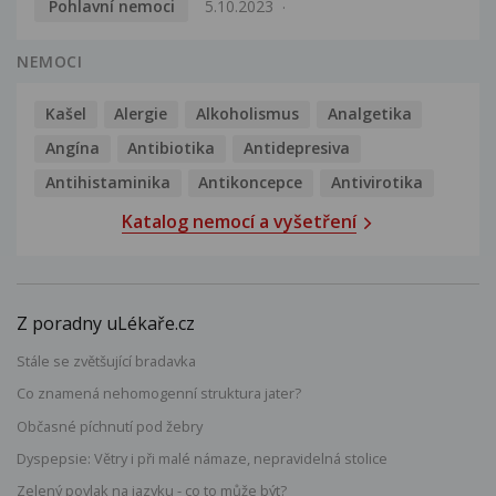
Pohlavní nemoci
5.10.2023
NEMOCI
Kašel
Alergie
Alkoholismus
Analgetika
Angína
Antibiotika
Antidepresiva
Antihistaminika
Antikoncepce
Antivirotika
Katalog nemocí a vyšetření
Z poradny uLékaře.cz
Stále se zvětšující bradavka
Co znamená nehomogenní struktura jater?
Občasné píchnutí pod žebry
Dyspepsie: Větry i při malé námaze, nepravidelná stolice
Zelený povlak na jazyku - co to může být?