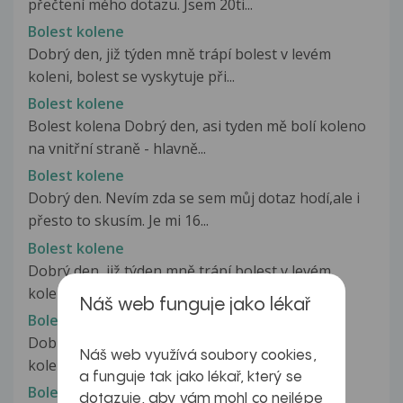
přečtení mého dotazu. Jsem 20ti...
Bolest kolene
Dobrý den, již týden mně trápí bolest v levém
koleni, bolest se vyskytuje při...
Bolest kolene
Bolest kolena Dobrý den, asi tyden mě bolí koleno
na vnitřní straně - hlavně...
Bolest kolene
Dobrý den. Nevím zda se sem můj dotaz hodí,ale i
přesto to skusím. Je mi 16...
Bolest kolene
Dobrý den, již týden mně trápí bolest v levém
koleni, bolest se vyskytuje při...
Náš web funguje jako lékař
Bolest kolene
Dobrý den,už delší dobu mě trápí bolesti
Náš web využívá soubory cookies,
kolenou.Byla jsem na ortopedii,kde...
a funguje tak jako lékař, který se
Bolest kolene
dotazuje, aby vám mohl co nejlépe