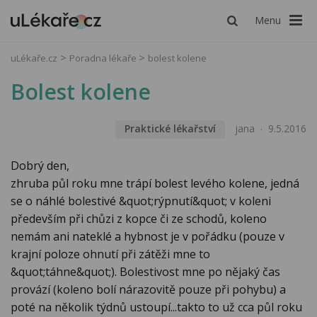
Menu
uLékaře.cz
Poradna lékaře
bolest kolene
Bolest kolene
Praktické lékařství
jana
9.5.2016
Dobrý den,
zhruba půl roku mne trápí bolest levého kolene, jedná
se o náhlé bolestivé &quot;rýpnutí&quot; v koleni
především při chůzi z kopce či ze schodů, koleno
nemám ani nateklé a hybnost je v pořádku (pouze v
krajní poloze ohnutí při zátěži mne to
&quot;táhne&quot;). Bolestivost mne po nějaký čas
provází (koleno bolí nárazovitě pouze při pohybu) a
poté na několik týdnů ustoupí...takto to už cca půl roku