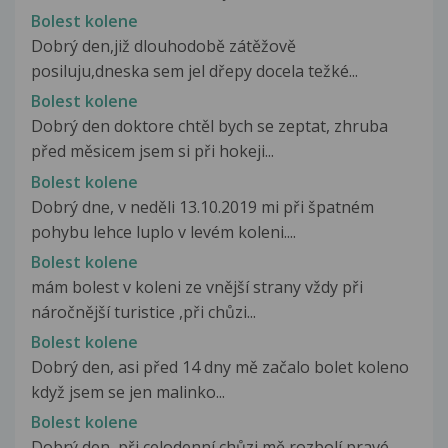
Bolest kolene
Dobrý den,již dlouhodobě zátěžově
posiluju,dneska sem jel dřepy docela težké...
Bolest kolene
Dobrý den doktore chtěl bych se zeptat, zhruba
před měsicem jsem si při hokeji...
Bolest kolene
Dobrý dne, v neděli 13.10.2019 mi při špatném
pohybu lehce luplo v levém koleni....
Bolest kolene
mám bolest v koleni ze vnější strany vždy při
náročnější turistice ,při chůzi...
Bolest kolene
Dobrý den, asi před 14 dny mě začalo bolet koleno
když jsem se jen malinko...
Bolest kolene
Dobrý den, při celodenní chůzi mě rozbolí pravé