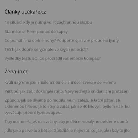
Články uLékaře.cz
13 situací, kdy je nutné volat záchrannou službu
Stáhněte si: První pomoc do kapsy
Co pomáhá na oteklé nohy? Podpořte správné proudění lymfy
TEST: Jak dobře se vyznáte ve svých emocích?
Výsledky testu EQ: Co prozradil váš emoční kompas?
Žena-in.cz
Kvůli migréně jsem málem neměla ani děti, svěřuje se Helena
Pět tipů, jak začít dokonalé ráno. Nevynechejte snídani ani protažení
Způsob, jak se díváme do mobilu, velmi zatěžuje krční páteř, se
skloněnou hlavou je to stejná zátěž, jak se 40 kilovým pytlem na krku,
vysvětluje přední fyzioterapeut
Tipy maminek, jak na svačiny, aby je děti nenosily nesnědené domů
Jídlo jako palivo pro běžce: Důležité je nejen to, co jíte, ale i kdy to jíte