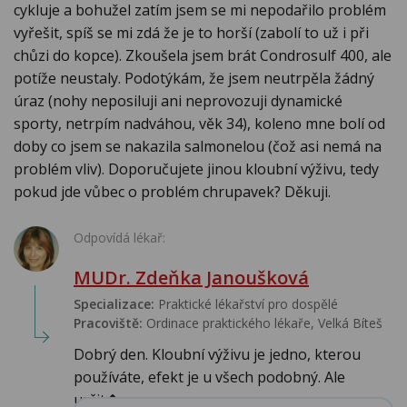
cykluje a bohužel zatím jsem se mi nepodařilo problém
vyřešit, spíš se mi zdá že je to horší (zabolí to už i při
chůzi do kopce). Zkoušela jsem brát Condrosulf 400, ale
potíže neustaly. Podotýkám, že jsem neutrpěla žádný
úraz (nohy neposiluji ani neprovozuji dynamické
sporty, netrpím nadváhou, věk 34), koleno mne bolí od
doby co jsem se nakazila salmonelou (čož asi nemá na
problém vliv). Doporučujete jinou kloubní výživu, tedy
pokud jde vůbec o problém chrupavek? Děkuji.
Odpovídá lékař:
MUDr. Zdeňka Janoušková
Specializace:
Praktické lékařství pro dospělé
Pracoviště:
Ordinace praktického lékaře, Velká Bíteš
Dobrý den. Kloubní výživu je jedno, kterou
používáte, efekt je u všech podobný. Ale
určit�...