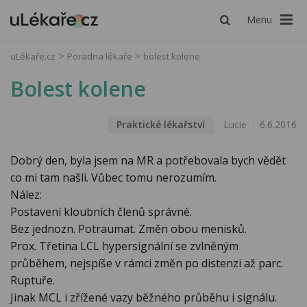
Menu
uLékaře.cz
Poradna lékaře
bolest kolene
Bolest kolene
Praktické lékařství
Lucie
6.6.2016
Dobrý den, byla jsem na MR a potřebovala bych vědět
co mi tam našli. Vůbec tomu nerozumím.
Nález:
Postavení kloubních členů správné.
Bez jednozn. Potraumat. Změn obou menisků.
Prox. Třetina LCL hypersignální se zvlněným
průběhem, nejspíše v rámci změn po distenzi až parc.
Ruptuře.
Jinak MCL i zřížené vazy běžného průběhu i signálu.