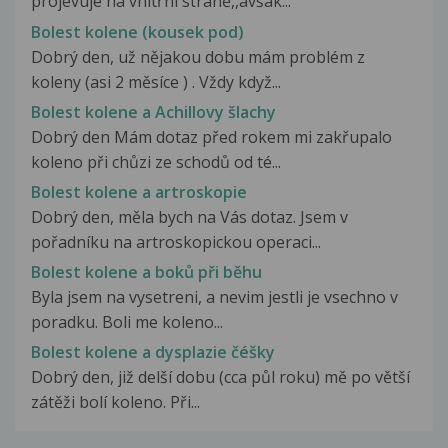
projevuje na vnitřní straně,,avšak...
Bolest kolene (kousek pod)
Dobrý den, už nějakou dobu mám problém z
koleny (asi 2 měsíce ) . Vždy když...
Bolest kolene a Achillovy šlachy
Dobrý den Mám dotaz před rokem mi zakřupalo
koleno při chůzi ze schodů od té...
Bolest kolene a artroskopie
Dobrý den, měla bych na Vás dotaz. Jsem v
pořadníku na artroskopickou operaci...
Bolest kolene a boků při běhu
Byla jsem na vysetreni, a nevim jestli je vsechno v
poradku. Boli me koleno...
Bolest kolene a dysplazie čéšky
Dobrý den, již delší dobu (cca půl roku) mě po větší
zátěži bolí koleno. Při...