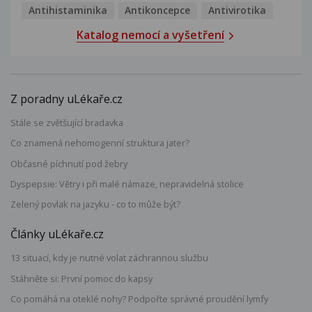
Antihistaminika
Antikoncepce
Antivirotika
Katalog nemocí a vyšetření
Z poradny uLékaře.cz
Stále se zvětšující bradavka
Co znamená nehomogenní struktura jater?
Občasné píchnutí pod žebry
Dyspepsie: Větry i při malé námaze, nepravidelná stolice
Zelený povlak na jazyku - co to může být?
Články uLékaře.cz
13 situací, kdy je nutné volat záchrannou službu
Stáhněte si: První pomoc do kapsy
Co pomáhá na oteklé nohy? Podpořte správné proudění lymfy