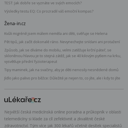
TEST: Jak dobře se vyznáte ve svých emocích?
Výsledky testu EQ: Co prozradil váš emoční kompas?
Žena-in.cz
Kvůli migréně jsem málem neměla ani děti, svěřuje se Helena
Pět tipů, jak začít dokonalé ráno. Nevynechejte snídani ani protažení
Způsob, jak se díváme do mobilu, velmi zatěžuje krční páteř, se
skloněnou hlavou je to stejná zátěž, jak se 40 kilovým pytlem na krku,
vysvětluje přední fyzioterapeut
Tipy maminek, jak na svačiny, aby je děti nenosily nesnědené domů
Jídlo jako palivo pro běžce: Důležité je nejen to, co jíte, ale i kdy to jíte
Největší česká medicínská online poradna a průkopník v oblasti
telemedicíny si klade za cíl zefektivnit a zkvalitnit české
zdravotnictví. Tým více jak 300 lékařů včetně desítek specialistů