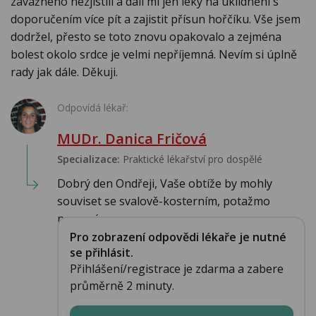
závažného nezjistili a dali mi jen léky na uklidnění s
doporučením více pít a zajistit přísun hořčíku. Vše jsem
dodržel, přesto se toto znovu opakovalo a zejména
bolest okolo srdce je velmi nepříjemná. Nevím si úplně
rady jak dále. Děkuji.
Odpovídá lékař:
MUDr. Danica Fričová
Specializace:
Praktické lékařství pro dospělé
Dobrý den Ondřeji, Vaše obtíže by mohly
souviset se svalově-kosterním, potažmo
nervovým sys...
Pro zobrazení odpovědi lékaře je nutné
se přihlásit.
Přihlášení/registrace je zdarma a zabere
průměrně 2 minuty.