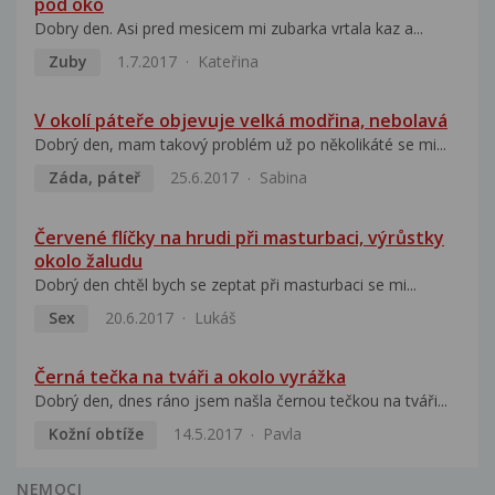
pod oko
Dobry den. Asi pred mesicem mi zubarka vrtala kaz a...
Zuby
1.7.2017
Kateřina
V okolí páteře objevuje velká modřina, nebolavá
Dobrý den, mam takový problém už po několikáté se mi...
Záda, páteř
25.6.2017
Sabina
Červené flíčky na hrudi při masturbaci, výrůstky
okolo žaludu
Dobrý den chtěl bych se zeptat při masturbaci se mi...
Sex
20.6.2017
Lukáš
Černá tečka na tváři a okolo vyrážka
Dobrý den, dnes ráno jsem našla černou tečkou na tváři...
Kožní obtíže
14.5.2017
Pavla
NEMOCI