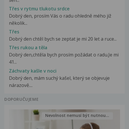
Třes v rytmu tlukotu srdce
Dobrý den, prosím Vás o radu ohledně mého již
několik...
Třes
Dobrý den chtěl bych se zeptat je mi 20 let a ruce...
Třes rukou a těla
Dobrý den,chtěla bych prosím požádat o radu.Je mi
41...
Záchvaty kašle v noci
Dobrý den, mám suchý kašel, který se objevuje
nárazově....
DOPORUČUJEME
Nevolnost nemusí být nutnou...