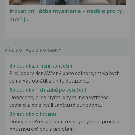
Inovativní léčba myastenie – naděje pro ty,
kteří ji...
VÍCE DOTAZŮ Z PORADNY
Bolest oka,brnění končetin
Přeji dobrý den,Vážený pane doktore,chtěla bych
se na Vás obrátit s tímto dotazem....
Bolest okolních zubů po vytržení
Dobrý den, před čtyřmi dny mi byla vytržena
sedmička dole kvůli zánětu (dlouhodobé...
Bolest okolo hrtanu
Dobrý den.Před zhruba třemi týdny jsem prodělal
hnusnou chřipku s teplotami...