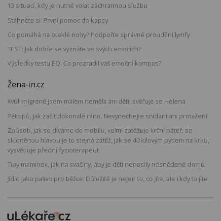
13 situací, kdy je nutné volat záchrannou službu
Stáhněte si: První pomoc do kapsy
Co pomáhá na oteklé nohy? Podpořte správné proudění lymfy
TEST: Jak dobře se vyznáte ve svých emocích?
Výsledky testu EQ: Co prozradil váš emoční kompas?
Žena-in.cz
Kvůli migréně jsem málem neměla ani děti, svěřuje se Helena
Pět tipů, jak začít dokonalé ráno. Nevynechejte snídani ani protažení
Způsob, jak se díváme do mobilu, velmi zatěžuje krční páteř, se
skloněnou hlavou je to stejná zátěž, jak se 40 kilovým pytlem na krku,
vysvětluje přední fyzioterapeut
Tipy maminek, jak na svačiny, aby je děti nenosily nesnědené domů
Jídlo jako palivo pro běžce: Důležité je nejen to, co jíte, ale i kdy to jíte