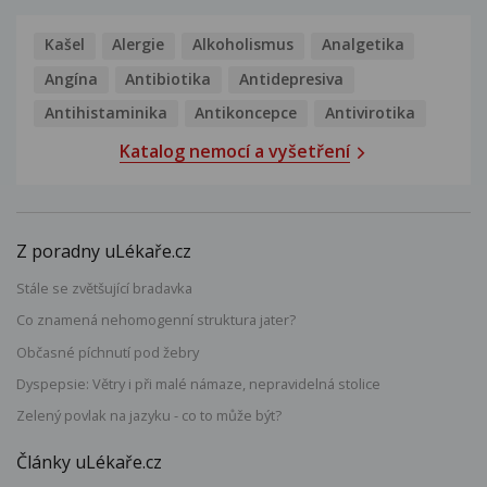
Kašel
Alergie
Alkoholismus
Analgetika
Angína
Antibiotika
Antidepresiva
Antihistaminika
Antikoncepce
Antivirotika
Katalog nemocí a vyšetření
Z poradny uLékaře.cz
Stále se zvětšující bradavka
Co znamená nehomogenní struktura jater?
Občasné píchnutí pod žebry
Dyspepsie: Větry i při malé námaze, nepravidelná stolice
Zelený povlak na jazyku - co to může být?
Články uLékaře.cz