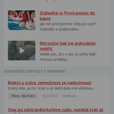
Stáhněte si: První pomoc do
kapsy
Jak mít první pomoc vždy po ruce?
Stáhněte si praktického...
Nitrooční tlak lze jednoduše
změřit
Věděli jste, že i v oku je určitý tlak?
Pomocí určitého...
SOUVISEJÍCÍ DOTAZY Z PORADNY
Bolest u srdce, nemožnost se nadechnout
Dobrý den, je mi 14 let a už delší dobu mě většinou...
Plíce, dýchání
16.3.2017
Barbora
Stav po odstranění kořene zubu, nateklá tvář až