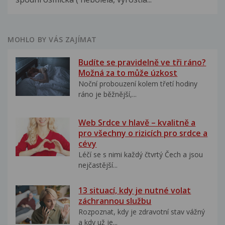
MOHLO BY VÁS ZAJÍMAT
Budíte se pravidelně ve tři ráno?
Možná za to může úzkost
Noční probouzení kolem třetí hodiny
ráno je běžnější,...
Web Srdce v hlavě – kvalitně a
pro všechny o rizicích pro srdce a
cévy
Léčí se s nimi každý čtvrtý Čech a jsou
nejčastější...
13 situací, kdy je nutné volat
záchrannou službu
Rozpoznat, kdy je zdravotní stav vážný
a kdy už je...