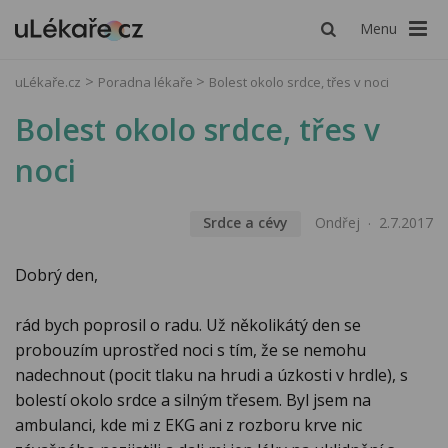
Menu
uLékaře.cz
Poradna lékaře
Bolest okolo srdce, třes v noci
Bolest okolo srdce, třes v
noci
Srdce a cévy
Ondřej
2.7.2017
Dobrý den,
rád bych poprosil o radu. Už několikátý den se
probouzím uprostřed noci s tím, že se nemohu
nadechnout (pocit tlaku na hrudi a úzkosti v hrdle), s
bolestí okolo srdce a silným třesem. Byl jsem na
ambulanci, kde mi z EKG ani z rozboru krve nic