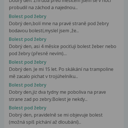
Dobrý den. Zhruba před měsícem jsem se v noci
probudil na záchod a najednou...
Bolest pod žebry
Dobrý den,bolí mne na pravé straně pod žebry
bodavou bolestí,myslel jsem ,že...
Bolest pod žebry
Dobrý den, asi 4 měsíce pociťuji bolest žeber nebo
pod žebry (přesně nevím)....
Bolest pod žebry
Dobrý den. Je mi 15 let. Po skákání na trampoline
mě zacalo pichat v trojúhelníku...
Bolest pod žebry
Dobry den,jiz dva tydny me poboliva na prave
strane zad po zebry.Bolest je nekdy...
Bolest pod žebry
Dobrý den, pravidelně se mi objevuje bolest
(možná spíš píchání až dloubání)...