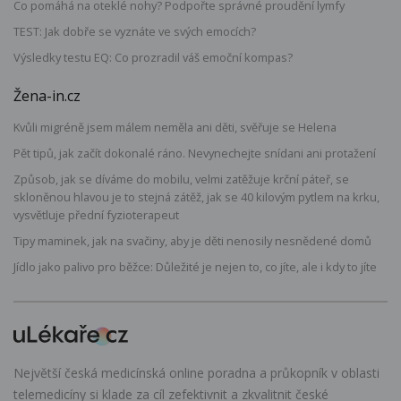
Co pomáhá na oteklé nohy? Podpořte správné proudění lymfy
TEST: Jak dobře se vyznáte ve svých emocích?
Výsledky testu EQ: Co prozradil váš emoční kompas?
Žena-in.cz
Kvůli migréně jsem málem neměla ani děti, svěřuje se Helena
Pět tipů, jak začít dokonalé ráno. Nevynechejte snídani ani protažení
Způsob, jak se díváme do mobilu, velmi zatěžuje krční páteř, se
skloněnou hlavou je to stejná zátěž, jak se 40 kilovým pytlem na krku,
vysvětluje přední fyzioterapeut
Tipy maminek, jak na svačiny, aby je děti nenosily nesnědené domů
Jídlo jako palivo pro běžce: Důležité je nejen to, co jíte, ale i kdy to jíte
Největší česká medicínská online poradna a průkopník v oblasti
telemedicíny si klade za cíl zefektivnit a zkvalitnit české