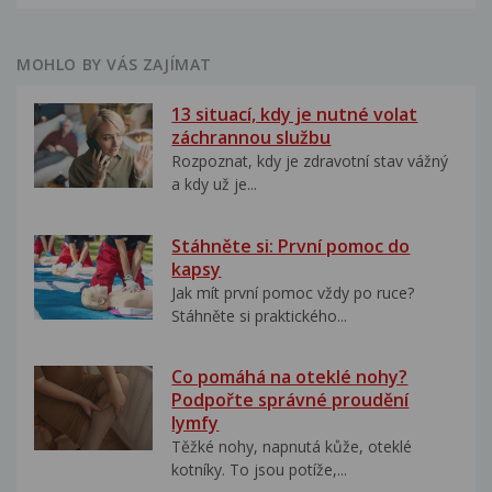
MOHLO BY VÁS ZAJÍMAT
13 situací, kdy je nutné volat
záchrannou službu
Rozpoznat, kdy je zdravotní stav vážný
a kdy už je...
Stáhněte si: První pomoc do
kapsy
Jak mít první pomoc vždy po ruce?
Stáhněte si praktického...
Co pomáhá na oteklé nohy?
Podpořte správné proudění
lymfy
Těžké nohy, napnutá kůže, oteklé
kotníky. To jsou potíže,...