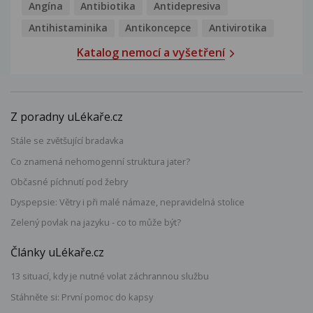
Angína
Antibiotika
Antidepresiva
Antihistaminika
Antikoncepce
Antivirotika
Katalog nemocí a vyšetření
Z poradny uLékaře.cz
Stále se zvětšující bradavka
Co znamená nehomogenní struktura jater?
Občasné píchnutí pod žebry
Dyspepsie: Větry i při malé námaze, nepravidelná stolice
Zelený povlak na jazyku - co to může být?
Články uLékaře.cz
13 situací, kdy je nutné volat záchrannou službu
Stáhněte si: První pomoc do kapsy