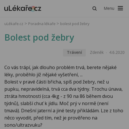
Menu
uLékaře.cz
Poradna lékaře
bolest pod žebry
Bolest pod žebry
Trávení
Zdeněk
4.6.2020
Co vás trápí, jak dlouho problém trvá, berete nějaké
léky, proběhlo již nějaké vyšetření, ...
Bolest v pravé části břicha, spíš pod žebry, než u
pupku, nepravidelná, trvá cca dva týdny. Trochu únava,
ztráta hmotnosti (cca 4kg - z 90 na 86 během dvou
týdnů), slabší chuť k jídlu. Moč prý v normě (není
tmavá). Dnešní jaterní a jiné testy přikládám. Lze z toho
něco vyvodit, před tím, než je prověřeno na
sono/ultrazvuku?