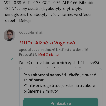
AST - 0.38, ALT - 0.35, GGT - 0.36, ALP 0.66, Bilirubin
49.2. Všechny ostatní (leyukocyty, erytrocyty,
hemoglobin, trombocyty - vše v normě, ve středu
rozpětí). Děkuji.
Odpovídá lékař:
MUDr. Alžběta Vogelová
Specializace:
Praktické lékařství pro dospělé
Pracoviště:
MediClinic, a.s.
Dobrý den, v laboratorních výsledcích je vyšší
bilirubin. Jaterní testy jsou v pořádku, je...
Pro zobrazení odpovědi lékaře je nutné
se přihlásit.
Přihlášení/registrace je zdarma a zabere
průměrně 2 minuty.
Přihlásit se