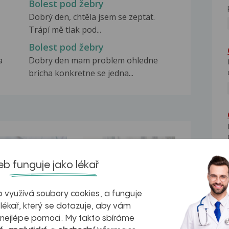
Bolest pod žebry
Dobrý den, chtěla jsem se zeptat.
Trápí mě tlak pod...
Bolest pod žebry
a
Dobry den mam problem ohledne
bricha konkretne se jedna...
na zdravá játra?
Myasthenia gravis – vše, co...
b funguje jako lékař
 využívá soubory cookies, a funguje
 lékař, který se dotazuje, aby vám
kovatění
Inovativní
 nejlépe pomoci. My takto sbíráme