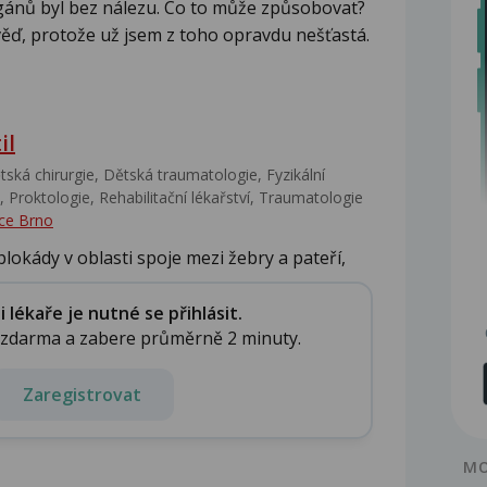
gánů byl bez nálezu. Co to může způsobovat?
ěď, protože už jsem z toho opravdu nešťastá.
il
ská chirurgie, Dětská traumatologie, Fyzikální
 Proktologie, Rehabilitační lékařství‎, Traumatologie
ce Brno
blokády v oblasti spoje mezi žebry a pateří,
lékaře je nutné se přihlásit.
e zdarma a zabere průměrně 2 minuty.
Zaregistrovat
MO