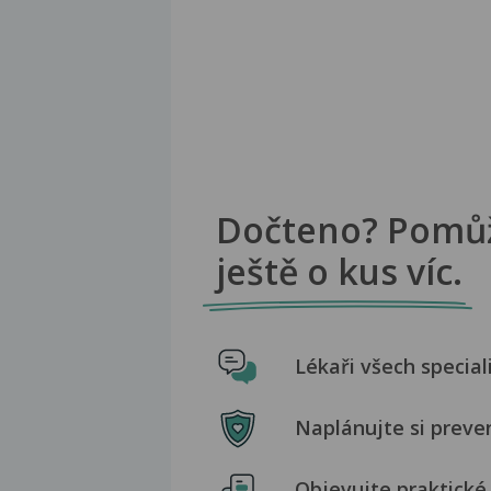
Dočteno? Pomů
ještě o kus víc.
Lékaři všech special
Naplánujte si preve
Objevujte praktické 