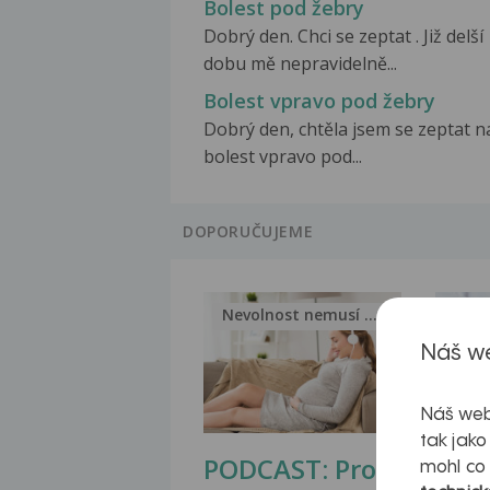
Bolest pod žebry
Dobrý den. Chci se zeptat . Již delší
dobu mě nepravidelně...
Bolest vpravo pod žebry
Dobrý den, chtěla jsem se zeptat n
bolest vpravo pod...
DOPORUČUJEME
Nevolnost nemusí být nutnou...
Jak 
Náš we
Náš web
tak jako
PODCAST: Proč
Ztu
mohl co