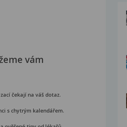
žeme vám
izací čekají na váš dotaz.
nci s chytrým kalendářem.
a ověřené tipy od lékařů.