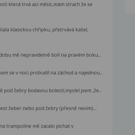
ti která trvá asi měsíc,mám strach že se
ala klasickou chřipku, přetrvává kašel,
ší dobu mě nepravidelně bolí na pravém boku...
em se v noci probudil na záchod a najednou...
 pod žebry bodavou bolestí,myslel jsem ,že...
lest žeber nebo pod žebry (přesně nevím)....
 na trampoline mě zacalo pichat v