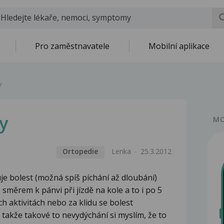
Pro zaměstnavatele
Mobilní aplikace
y
y
MO
Ortopedie
Lenka
25.3.2012
je bolest (možná spíš píchání až dloubání)
 směrem k pánvi při jízdě na kole a to i po 5
ch aktivitách nebo za klidu se bolest
 takže takové to nevydýchání si myslím, že to