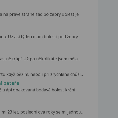
a na prave strane zad po zebry.Bolest je
du. Už asi týden mam bolesti pod žebry.
stně trápí. Už po několikáte jsem měla...
tu když běžím, nebo i při zrychlené chůzi...
ní páteře
ě trápí opakovaná bodavá bolest krční
 mi 23 let, posledni dva roky se mi jednou...