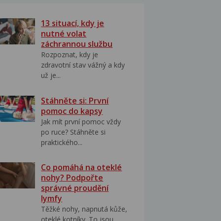
13 situací, kdy je
nutné volat
záchrannou službu
Rozpoznat, kdy je
zdravotní stav vážný a kdy
už je...
Stáhněte si: První
pomoc do kapsy
Jak mít první pomoc vždy
po ruce? Stáhněte si
praktického...
Co pomáhá na oteklé
nohy? Podpořte
správné proudění
lymfy
Těžké nohy, napnutá kůže,
oteklé kotníky. To jsou