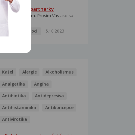
HPV typ 52 u partnerky
Dobrý deň prajem. Prosím Vás ako sa
dá vyliečiť vírus...
Pohlavní nemoci
5.10.2023
MOCI
Kašel
Alergie
Alkoholismus
Analgetika
Angína
Antibiotika
Antidepresiva
Antihistaminika
Antikoncepce
Antivirotika