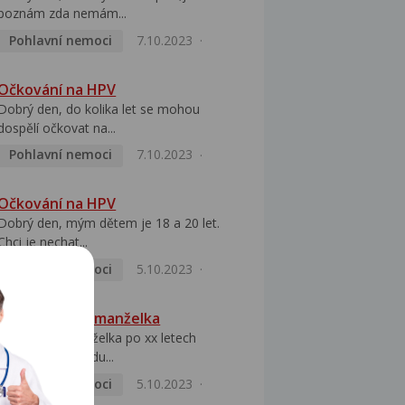
poznám zda nemám...
Pohlavní nemoci
7.10.2023
Očkování na HPV
Dobrý den, do kolika let se mohou
dospělí očkovat na...
Pohlavní nemoci
7.10.2023
Očkování na HPV
Dobrý den, mým dětem je 18 a 20 let.
Chci je nechat...
Pohlavní nemoci
5.10.2023
HPV pozitivní manželka
Dobrý den, manželka po xx letech
přivezla z Východu...
Pohlavní nemoci
5.10.2023