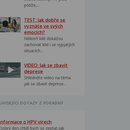
potíže,...
TEST: Jak dobře se
vyznáte ve svých
emocích?
Někteří lidé dokážou
zachovat klid i ve vypjatých
situacích....
VIDEO: Jak se zbavit
deprese
Shlédněte video na téma
jak se zbavit deprese..
UVISEJÍCÍ DOTAZY Z PORADNY
Informace o HPV virech
Dobrý den,chtěl bych se zeptat,jak