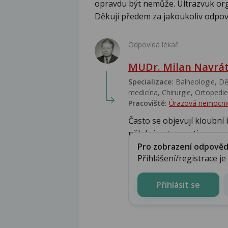
opravdu být nemůže. Ultrazvuk or
Děkuji předem za jakoukoliv odpov
Odpovídá lékař:
MUDr. Milan Navrát
Specializace:
Balneologie, Dět
medicína, Chirurgie, Ortopedie,
Pracoviště:
Úrazová nemocni
Často se objevují kloubní 
někdy i entezopatie v...
Pro zobrazení odpovědi 
Přihlášení/registrace j
Přihlásit se