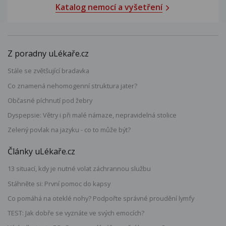
Katalog nemocí a vyšetření
Z poradny uLékaře.cz
Stále se zvětšující bradavka
Co znamená nehomogenní struktura jater?
Občasné píchnutí pod žebry
Dyspepsie: Větry i při malé námaze, nepravidelná stolice
Zelený povlak na jazyku - co to může být?
Články uLékaře.cz
13 situací, kdy je nutné volat záchrannou službu
Stáhněte si: První pomoc do kapsy
Co pomáhá na oteklé nohy? Podpořte správné proudění lymfy
TEST: Jak dobře se vyznáte ve svých emocích?