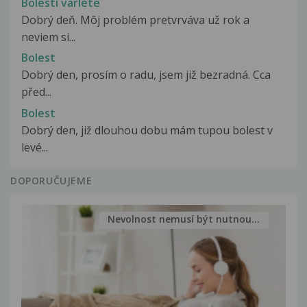
Bolesti varlete
Dobrý deň. Môj problém pretvrváva už rok a
neviem si...
Bolest
Dobrý den, prosím o radu, jsem již bezradná. Cca
před...
Bolest
Dobrý den, již dlouhou dobu mám tupou bolest v
levé...
DOPORUČUJEME
Nevolnost nemusí být nutnou...