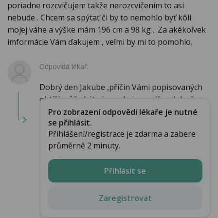
poriadne rozcvičujem takže nerozcvičením to asi
nebude . Chcem sa spýtať či by to nemohlo byť kôli
mojej váhe a výške mám 196 cm a 98 kg .. Za akékoľvek
imformácie Vám ďakujem , veľmi by mi to pomohlo.
Odpovídá lékař:
Dobrý den Jakube ,příčin Vámi popisovaných
obtíží může být více ,velmi pravděpodobně ...
Pro zobrazení odpovědi lékaře je nutné
se přihlásit.
Přihlášení/registrace je zdarma a zabere
průměrně 2 minuty.
Přihlásit se
Zaregistrovat