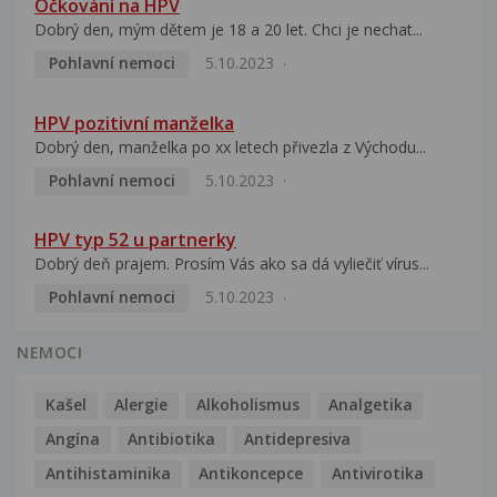
Očkování na HPV
Dobrý den, mým dětem je 18 a 20 let. Chci je nechat...
Pohlavní nemoci
5.10.2023
HPV pozitivní manželka
Dobrý den, manželka po xx letech přivezla z Východu...
Pohlavní nemoci
5.10.2023
HPV typ 52 u partnerky
Dobrý deň prajem. Prosím Vás ako sa dá vyliečiť vírus...
Pohlavní nemoci
5.10.2023
NEMOCI
Kašel
Alergie
Alkoholismus
Analgetika
Angína
Antibiotika
Antidepresiva
Antihistaminika
Antikoncepce
Antivirotika