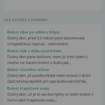
VÍCE DOTAZŮ Z PORADNY
Bolest tibie po odběru štěpu
Dobrý den, před 3,5 měsíci jsem absolvovala
ortopedickou operaci - odstranění...
Bolest tlak v důlku pod krkem
Dobry den pane doktore, mam jiz treti tyden z
niceho nic tlaceni bolest v dulku.jak...
Bolest tlustého střeva
Dobrý den, již poněkolikáté mám bolesti v dolní
části břicha,největší při vaprázdňování.Střídá...
Bolest trapézové svalu
Dobrý den, už je to asi dva týdny co mám bolest v
horní části trapézové svalu....