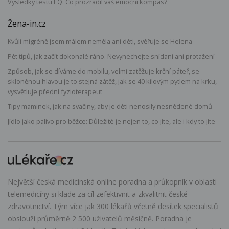
Výsledky testu EQ: Co prozradil váš emoční kompas?
Žena-in.cz
Kvůli migréně jsem málem neměla ani děti, svěřuje se Helena
Pět tipů, jak začít dokonalé ráno. Nevynechejte snídani ani protažení
Způsob, jak se díváme do mobilu, velmi zatěžuje krční páteř, se
skloněnou hlavou je to stejná zátěž, jak se 40 kilovým pytlem na krku,
vysvětluje přední fyzioterapeut
Tipy maminek, jak na svačiny, aby je děti nenosily nesnědené domů
Jídlo jako palivo pro běžce: Důležité je nejen to, co jíte, ale i kdy to jíte
Největší česká medicínská online poradna a průkopník v oblasti
telemedicíny si klade za cíl zefektivnit a zkvalitnit české
zdravotnictví. Tým více jak 300 lékařů včetně desítek specialistů
obslouží průměrně 2 500 uživatelů měsíčně. Poradna je