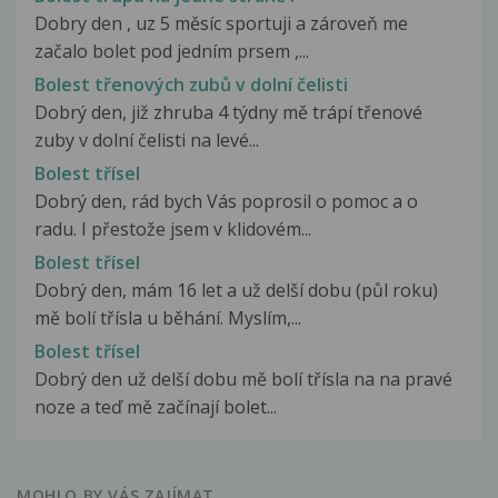
Dobry den , uz 5 měsíc sportuji a zároveň me
začalo bolet pod jedním prsem ,...
Bolest třenových zubů v dolní čelisti
Dobrý den, již zhruba 4 týdny mě trápí třenové
zuby v dolní čelisti na levé...
Bolest třísel
Dobrý den, rád bych Vás poprosil o pomoc a o
radu. I přestože jsem v klidovém...
Bolest třísel
Dobrý den, mám 16 let a už delší dobu (půl roku)
mě bolí třísla u běhání. Myslím,...
Bolest třísel
Dobrý den už delší dobu mě bolí třísla na na pravé
noze a teď mě začínají bolet...
MOHLO BY VÁS ZAJÍMAT