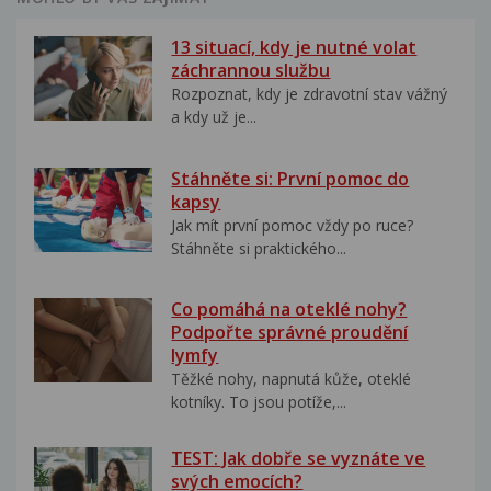
13 situací, kdy je nutné volat
záchrannou službu
Rozpoznat, kdy je zdravotní stav vážný
a kdy už je...
Stáhněte si: První pomoc do
kapsy
Jak mít první pomoc vždy po ruce?
Stáhněte si praktického...
Co pomáhá na oteklé nohy?
Podpořte správné proudění
lymfy
Těžké nohy, napnutá kůže, oteklé
kotníky. To jsou potíže,...
TEST: Jak dobře se vyznáte ve
svých emocích?