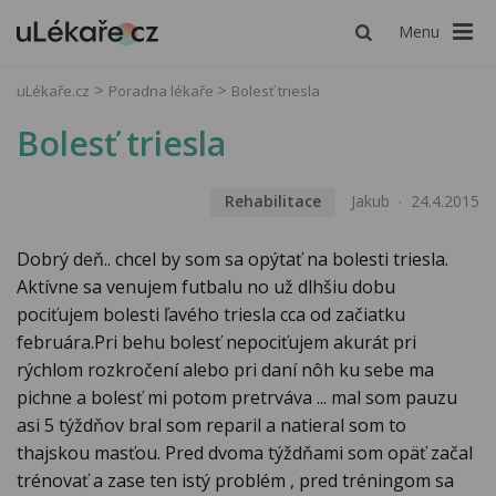
Menu
uLékaře.cz
Poradna lékaře
Bolesť triesla
Bolesť triesla
Rehabilitace
Jakub
24.4.2015
Dobrý deň.. chcel by som sa opýtať na bolesti triesla.
Aktívne sa venujem futbalu no už dlhšiu dobu
pociťujem bolesti ľavého triesla cca od začiatku
februára.Pri behu bolesť nepociťujem akurát pri
rýchlom rozkročení alebo pri daní nôh ku sebe ma
pichne a bolesť mi potom pretrváva ... mal som pauzu
asi 5 týždňov bral som reparil a natieral som to
thajskou masťou. Pred dvoma týždňami som opäť začal
trénovať a zase ten istý problém , pred tréningom sa