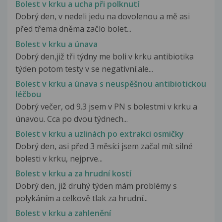
Bolest v krku a ucha při polknutí
Dobrý den, v nedeli jedu na dovolenou a mě asi
před třema dněma začlo bolet...
Bolest v krku a únava
Dobrý den,již tři týdny me boli v krku antibiotika
týden potom testy v se negativní.ale...
Bolest v krku a únava s neuspěšnou antibiotickou
léčbou
Dobrý večer, od 9.3 jsem v PN s bolestmi v krku a
únavou. Cca po dvou týdnech...
Bolest v krku a uzlinách po extrakci osmičky
Dobrý den, asi před 3 měsíci jsem začal mít silné
bolesti v krku, nejprve...
Bolest v krku a za hrudní kostí
Dobrý den, již druhý týden mám problémy s
polykáním a celkově tlak za hrudní...
Bolest v krku a zahlenění