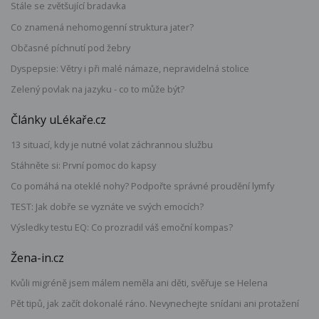
Stále se zvětšující bradavka
Co znamená nehomogenní struktura jater?
Občasné píchnutí pod žebry
Dyspepsie: Větry i při malé námaze, nepravidelná stolice
Zelený povlak na jazyku - co to může být?
Články uLékaře.cz
13 situací, kdy je nutné volat záchrannou službu
Stáhněte si: První pomoc do kapsy
Co pomáhá na oteklé nohy? Podpořte správné proudění lymfy
TEST: Jak dobře se vyznáte ve svých emocích?
Výsledky testu EQ: Co prozradil váš emoční kompas?
Žena-in.cz
Kvůli migréně jsem málem neměla ani děti, svěřuje se Helena
Pět tipů, jak začít dokonalé ráno. Nevynechejte snídani ani protažení