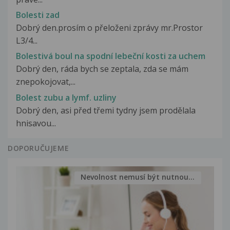
Bolesti zad
Dobrý den.prosím o přeloženi zprávy mr.Prostor
L3/4...
Bolestivá boul na spodní lebeční kosti za uchem
Dobrý den, ráda bych se zeptala, zda se mám
znepokojovat,...
Bolest zubu a lymf. uzliny
Dobrý den, asi před třemi tydny jsem prodělala
hnisavou...
DOPORUČUJEME
Nevolnost nemusí být nutnou...