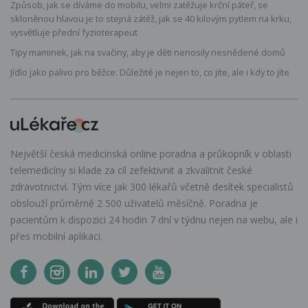
Způsob, jak se díváme do mobilu, velmi zatěžuje krční páteř, se
skloněnou hlavou je to stejná zátěž, jak se 40 kilovým pytlem na krku,
vysvětluje přední fyzioterapeut
Tipy maminek, jak na svačiny, aby je děti nenosily nesnědené domů
Jídlo jako palivo pro běžce: Důležité je nejen to, co jíte, ale i kdy to jíte
Největší česká medicínská online poradna a průkopník v oblasti
telemedicíny si klade za cíl zefektivnit a zkvalitnit české
zdravotnictví. Tým více jak 300 lékařů včetně desítek specialistů
obslouží průměrně 2 500 uživatelů měsíčně. Poradna je
pacientům k dispozici 24 hodin 7 dní v týdnu nejen na webu, ale i
přes mobilní aplikaci.