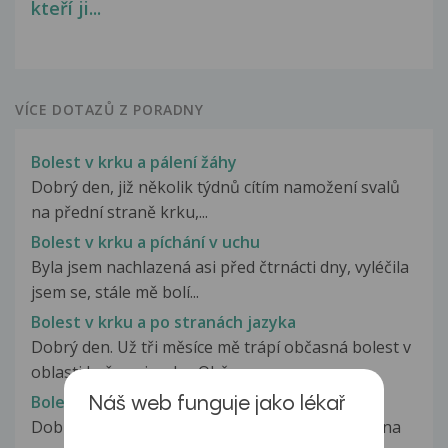
kteří ji...
VÍCE DOTAZŮ Z PORADNY
Bolest v krku a pálení žáhy
Dobrý den, již několik týdnů cítím namožení svalů
na přední straně krku,...
Bolest v krku a píchání v uchu
Byla jsem nachlazená asi před čtrnácti dny, vyléčila
jsem se, stále mě bolí...
Bolest v krku a po stranách jazyka
Dobrý den. Už tři měsíce mě trápí občasná bolest v
oblasti kořene jazyka. Obě...
Bolest v krku a pocit těžkých plic
Náš web funguje jako lékař
Dobrý den. Už asi měsíc mě bolí v krku a to jen na