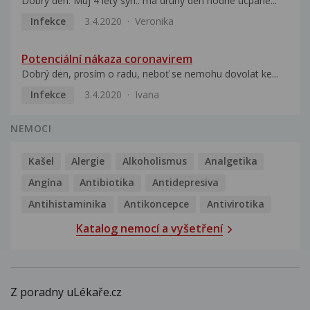
Dobrý den. Muj 4 lety syn.. ma druhy den hodne ucpane...
Infekce
3.4.2020
Veronika
Potenciální nákaza coronavirem
Dobrý den, prosím o radu, neboť se nemohu dovolat ke...
Infekce
3.4.2020
Ivana
NEMOCI
Kašel
Alergie
Alkoholismus
Analgetika
Angína
Antibiotika
Antidepresiva
Antihistaminika
Antikoncepce
Antivirotika
Katalog nemocí a vyšetření
Z poradny uLékaře.cz