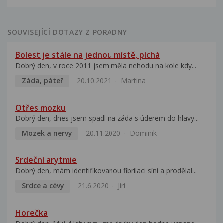
SOUVISEJÍCÍ DOTAZY Z PORADNY
Bolest je stále na jednou místě, píchá
Dobrý den, v roce 2011 jsem měla nehodu na kole kdy...
Záda, páteř
20.10.2021
Martina
Otřes mozku
Dobrý den, dnes jsem spadl na záda s úderem do hlavy...
Mozek a nervy
20.11.2020
Dominik
Srdeční arytmie
Dobrý den, mám identifikovanou fibrilaci síní a prodělal...
Srdce a cévy
21.6.2020
Jiri
Horečka