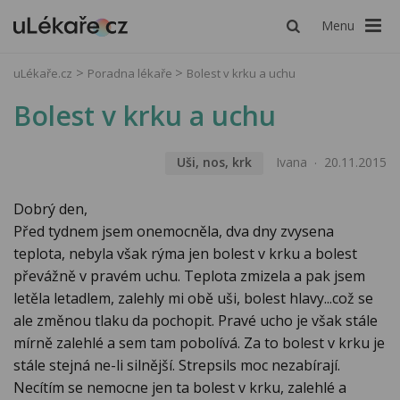
Menu
uLékaře.cz
Poradna lékaře
Bolest v krku a uchu
Bolest v krku a uchu
Uši, nos, krk
Ivana
20.11.2015
Dobrý den,
Před tydnem jsem onemocněla, dva dny zvysena
teplota, nebyla však rýma jen bolest v krku a bolest
převážně v pravém uchu. Teplota zmizela a pak jsem
letěla letadlem, zalehly mi obě uši, bolest hlavy...což se
ale změnou tlaku da pochopit. Pravé ucho je však stále
mírně zalehlé a sem tam pobolívá. Za to bolest v krku je
stále stejná ne-li silnější. Strepsils moc nezabírají.
Necítím se nemocne jen ta bolest v krku, zalehlé a