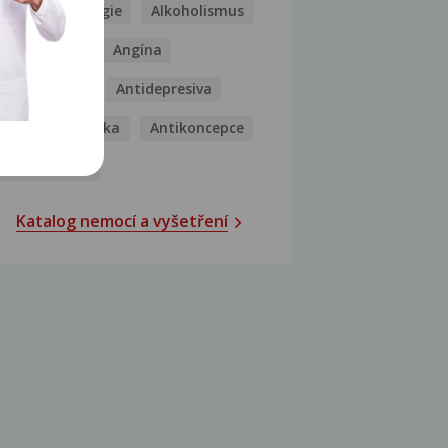
Kašel
Alergie
Alkoholismus
Analgetika
Angína
Antibiotika
Antidepresiva
Antihistaminika
Antikoncepce
Antivirotika
Katalog nemocí a vyšetření