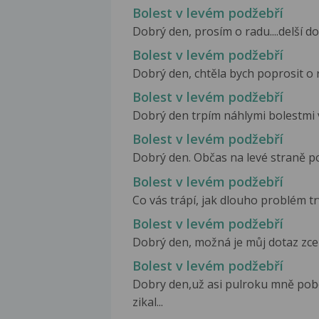
Bolest v levém podžebří
Dobrý den, prosím o radu....delší d
Bolest v levém podžebří
Dobrý den, chtěla bych poprosit o r
Bolest v levém podžebří
Dobrý den trpím náhlymi bolestmi v
Bolest v levém podžebří
Dobrý den. Občas na levé straně pod
Bolest v levém podžebří
Co vás trápí, jak dlouho problém trv
Bolest v levém podžebří
Dobrý den, možná je můj dotaz zcel
Bolest v levém podžebří
Dobry den,už asi pulroku mně pob
zikal...