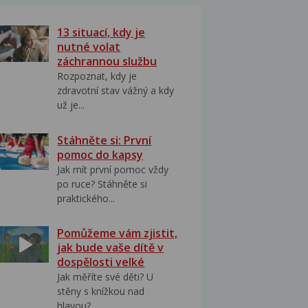
13 situací, kdy je
nutné volat
záchrannou službu
Rozpoznat, kdy je
zdravotní stav vážný a kdy
už je...
Stáhněte si: První
pomoc do kapsy
Jak mít první pomoc vždy
po ruce? Stáhněte si
praktického...
Pomůžeme vám zjistit,
jak bude vaše dítě v
dospělosti velké
Jak měříte své děti? U
stěny s knížkou nad
hlavou?...