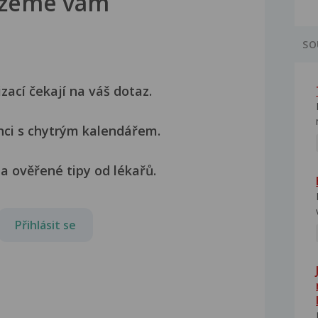
žeme vám
SO
izací čekají na váš dotaz.
nci s chytrým kalendářem.
a ověřené tipy od lékařů.
Přihlásit se