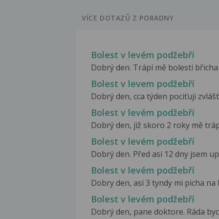
VÍCE DOTAZŮ Z PORADNY
Bolest v levém podžebří
Dobrý den. Trápí mě bolesti břicha 
Bolest v levem podžebří
Dobrý den, cca týden pociťuji zvlášt
Bolest v levém podžebří
Dobrý den, již skoro 2 roky mě trápí
Bolest v levém podžebří
Dobrý den. Před asi 12 dny jsem up
Bolest v levém podžebří
Dobry den, asi 3 tyndy mi picha na l
Bolest v levém podžebří
Dobrý den, pane doktore. Ráda bych 