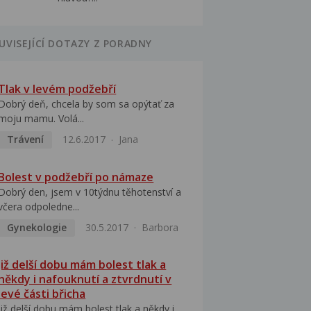
UVISEJÍCÍ DOTAZY Z PORADNY
Tlak v levém podžebří
Dobrý deň, chcela by som sa opýtať za
moju mamu. Volá...
Trávení
12.6.2017
Jana
Bolest v podžebří po námaze
Dobrý den, jsem v 10týdnu těhotenství a
včera odpoledne...
Gynekologie
30.5.2017
Barbora
Již delší dobu mám bolest tlak a
někdy i nafouknutí a ztvrdnutí v
levé části břicha
Již delší dobu mám bolest tlak a někdy i