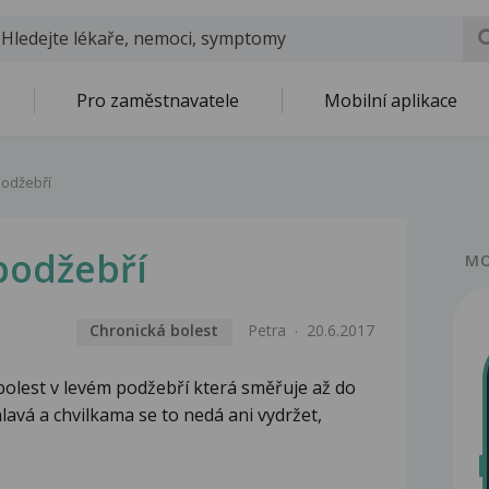
Pro zaměstnavatele
Mobilní aplikace
podžebří
podžebří
MO
Chronická bolest
Petra
20.6.2017
i bolest v levém podžebří která směřuje až do
hlavá a chvilkama se to nedá ani vydržet,