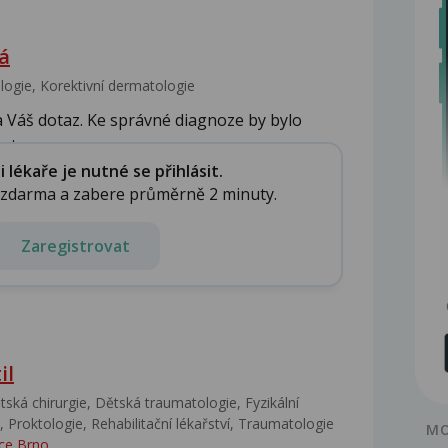
á
gie, Korektivní dermatologie
a Váš dotaz. Ke správné diagnoze by bylo
t...
lékaře je nutné se přihlásit.
e zdarma a zabere průměrně 2 minuty.
Zaregistrovat
il
ská chirurgie, Dětská traumatologie, Fyzikální
 Proktologie, Rehabilitační lékařství‎, Traumatologie
MO
ce Brno