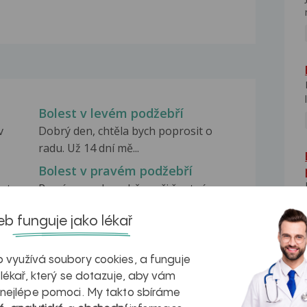
Bolest v levém podžebří
v
Dobrý den, chtěla bych poprosit o
radu. Už 14 dní mě...
Bolest v pravém podžebří
est
Prosím o radu - občas při špatném
pohybu ( cca. 1x...
b funguje jako lékař
Bolest v L podžebří
Dobrý den, před 3 mi týdny jsem měl
 využívá soubory cookies, a funguje
udělán krevní odběr...
NE
 lékař, který se dotazuje, aby vám
 nejlépe pomoci. My takto sbíráme