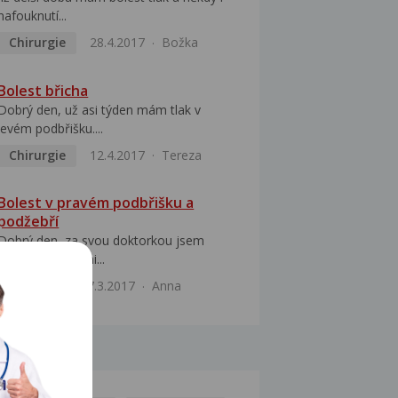
nafouknutí...
Chirurgie
28.4.2017
Božka
Bolest břicha
Dobrý den, už asi týden mám tlak v
levém podbřišku....
Chirurgie
12.4.2017
Tereza
Bolest v pravém podbřišku a
podžebří
Dobrý den, za svou doktorkou jsem
přišla s tlakovými...
Trávení
17.3.2017
Anna
MOCI