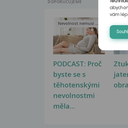
technick
DOPORUČUJEME
abychom
vám lép
Nevolnost nemusí být nutnou...
Jak 
Souh
PODCAST: Proč
Ztu
byste se s
jate
těhotenskými
obr
nevolnostmi
měla...