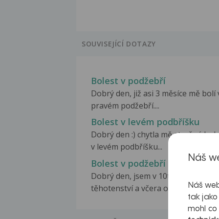
SOUVISEJÍCÍ DOTAZY
Bolest v podžebří
Dobrý den, již asi 3 měsíce mě bolí 
pravém podžebří....
Bolest v levém podbříšku
Dobrý den :) chytla mě strašná bol
v levém podbříšku...
Náš we
Bolest v podžebří po námaze
Dobrý den, jsem v 10týdnu
Náš web
těhotenství a včera odpoledne...
tak jako
mohl co