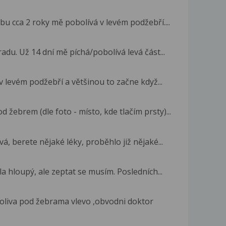
obu cca 2 roky mě pobolívá v levém podžebří....
adu. Už 14 dní mě píchá/pobolívá levá část...
 levém podžebří a většinou to začne když...
 žebrem (dle foto - místo, kde tlačím prsty)...
á, berete nějaké léky, proběhlo již nějaké...
a hloupý, ale zeptat se musím. Posledních...
oliva pod žebrama vlevo ,obvodni doktor