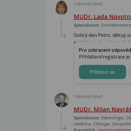
Odpovídá lékař:
MUDr. Lada Novotn
Specializace:
Dermatovenerolo
Dobrý den Petro, děkuji z
potřeba o charakteru boles
Pro zobrazení odpovědi 
Přihlášení/registrace j
Přihlásit se
Odpovídá lékař:
MUDr. Milan Navrát
Specializace:
Balneologie, Dět
medicína, Chirurgie, Ortopedie,
Pracoviště:
Úrazová nemocni