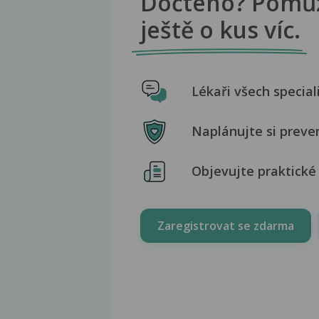
Dočteno? Pomů
ještě o kus víc.
Lékaři všech special
Naplánujte si preve
Objevujte praktické 
Zaregistrovat se zdarma