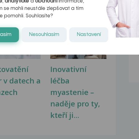
é
,
analytické
a
obchodní
informace,
 se mohli neustále zlepšovat a tím
e pomohli. Souhlasíte?
na zdravá játra?
Myasthenia gravis – vše, co...
lasím
Nesouhlasím
Nastavení
kovatění
Inovativní
r v datech a
léčba
azech
myastenie –
naděje pro ty,
kteří ji...