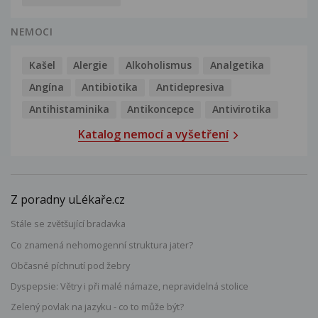
NEMOCI
Kašel
Alergie
Alkoholismus
Analgetika
Angína
Antibiotika
Antidepresiva
Antihistaminika
Antikoncepce
Antivirotika
Katalog nemocí a vyšetření
Z poradny uLékaře.cz
Stále se zvětšující bradavka
Co znamená nehomogenní struktura jater?
Občasné píchnutí pod žebry
Dyspepsie: Větry i při malé námaze, nepravidelná stolice
Zelený povlak na jazyku - co to může být?