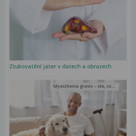
Ztukovatění jater v datech a obrazech
Myasthenia gravis – vše, co...