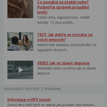
Co pomáhá na oteklé nohy?
Podpořte správné proudění
lymfy
Těžké nohy, napnutá kůže, oteklé
kotníky. To jsou potíže,...
TEST: Jak dobře se vyznáte ve
svých emocích?
Někteří lidé dokážou zachovat klid i ve
vypjatých situacích....
VIDEO: Jak se zbavit deprese
Shlédněte video na téma jak se zbavit
deprese..
SOUVISEJÍCÍ DOTAZY Z PORADNY
Informace o HPV virech
Dobrý den,chtěl bych se zeptat,jak poznám zda nemám...