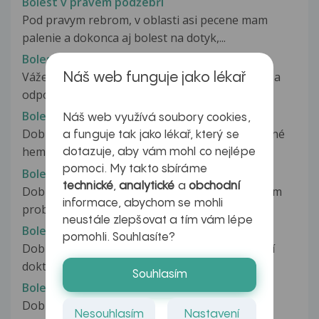
Bolest v pravém podžebří
Pod pravym rebrom, v oblasti asi pecene mam
palenie a dokonca aj bolest na dotyk,...
Bolest v pravém podžebří
Vážená paní doktorko Řeháčková, děkuji Vám za
Náš web funguje jako lékař
odpověď, máte pravdu, že musím...
Bolest v pravém podžebří
Náš web využívá soubory cookies,
Dobry den, v březnu 2016 mi byly zjisteny drobné
a funguje tak jako lékař, který se
hemangiomy v játrech. Absolvovala...
dotazuje, aby vám mohl co nejlépe
pomoci. My takto sbíráme
Bolest v pravém podžebří
technické
,
analytické
a
obchodní
Dobrý den,je mi 23 let a už více jak půl roku mám
informace, abychom se mohli
problémy se zazivanim,nechut...
neustále zlepšovat a tím vám lépe
Bolest v pravém podžebří
pomohli. Souhlasíte?
Dobrý den, chtěl bych se zeptat. Byl jsem u paní
doktorky ohledně bolesti břicha....
Souhlasím
Bolest v pravém podžebří
Dobrý den, chtěla bych se zeptat co pro mě
Nesouhlasím
Nastavení