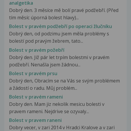
analgetika
Dobrý den. 3 měsíce mě bolí pravé podžebří. (Před
tím měsíc úporná bolest hlavy)...
Bolest v pravém podžebří po operaci žlučníku
Dobrý den, od podzimu jsem měla problémy s
bolestí pod pravým žebrem, tato...
Bolest v pravém požebří
Dobrý den. Již pár let trpím bolestmi v pravém
podžebří. Nenašla jsem žádnou...
Bolest v pravém prsu
Dobrý den, Obracím se na Vás se svým problémem
a žádostí o radu. Můj problém...
Bolest v pravém rameni
Dobry den. Mam jiz nekolik mesicu bolesti v
pravem rameni. Nejdrive se ozyvaly...
Bolest v pravem raneni
Dobry vecer, v zari 2014 v Hradci Kralove a v zari