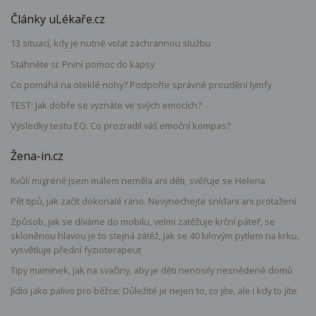
Články uLékaře.cz
13 situací, kdy je nutné volat záchrannou službu
Stáhněte si: První pomoc do kapsy
Co pomáhá na oteklé nohy? Podpořte správné proudění lymfy
TEST: Jak dobře se vyznáte ve svých emocích?
Výsledky testu EQ: Co prozradil váš emoční kompas?
Žena-in.cz
Kvůli migréně jsem málem neměla ani děti, svěřuje se Helena
Pět tipů, jak začít dokonalé ráno. Nevynechejte snídani ani protažení
Způsob, jak se díváme do mobilu, velmi zatěžuje krční páteř, se
skloněnou hlavou je to stejná zátěž, jak se 40 kilovým pytlem na krku,
vysvětluje přední fyzioterapeut
Tipy maminek, jak na svačiny, aby je děti nenosily nesnědené domů
Jídlo jako palivo pro běžce: Důležité je nejen to, co jíte, ale i kdy to jíte