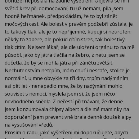
bohužel neposlala na žádné vyšetření. Objevila se mi i
světlá krev při domočování, tu už nemám, pila jsem
hodně heřmánek, předpokládám, že to byl zánět
močových cest. Ale bolest v pravém podžebří zůstala, je
to takový tlak, ale je to nepříjemné, kupuji si neurofen,
někdy to zabere, ale pokud cítím stres, tak bolestivý
tlak cítím. Nejsem lékař, ale dle uložení orgánu to na mě
působí, jako by játra tlačila na žebro, z netu jsem se
dočetla, že by se mohla játra při zánětu zvětšit.
Nechutenstvím netrpím, mám chuť i nescafe, stolice je
normální, u mne obvykle za tři dny, trpím nadýmáním
asi pět let - nenapadlo mne, že by nadýmání mohlo
souviset s nemocí, myslela jsem si, že jsem něco
nevhodného snědla. Z neřestí přiznávám, že denně
jsem konzumovala chipsy albert a dle mé maminky na
doporučení jsem preventivně brala denně doušek alpy
na vysušování vředů.
Prosím o radu, jaké vyšetření mi doporučujete, abych