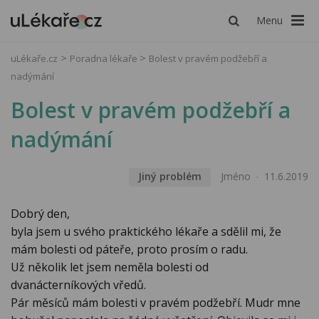
Menu
uLékaře.cz
Poradna lékaře
Bolest v pravém podžebří a
nadýmání
Bolest v pravém podžebří a
nadýmání
Jiný problém
Jméno
11.6.2019
Dobrý den,
byla jsem u svého praktického lékaře a sdělil mi, že
mám bolesti od páteře, proto prosím o radu.
Už několik let jsem neměla bolesti od
dvanácterníkových vředů.
Pár měsíců mám bolesti v pravém podžebří. Mudr mne