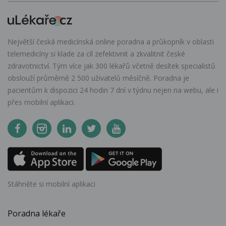
Největší česká medicínská online poradna a průkopník v oblasti
telemedicíny si klade za cíl zefektivnit a zkvalitnit české
zdravotnictví. Tým více jak 300 lékařů včetně desítek specialistů
obslouží průměrně 2 500 uživatelů měsíčně. Poradna je
pacientům k dispozici 24 hodin 7 dní v týdnu nejen na webu, ale i
přes mobilní aplikaci.
Stáhněte si mobilní aplikaci
Poradna lékaře