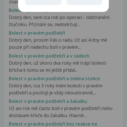
znamená výsledek lékařské zprávy....
Bolest v pravém podžebří
Dobrý den, sem cca rok po operaci - odstranění
žlučníku. Přiznám se, nedodržuji...
Bolest v pravém podžebří
Dobrý den, prosím Vás o radu. Už asi 4 dny mě
pouze při nádechu bolí v pravém...
Bolest v pravém podžebří a v zádech
Dobrý den, už skoro dva roky mě trápí bolesti
břicha k tomu se mi ještě přidal...
Bolest v pravém podžebří a změna stolice
Dobrý den, cca 3 roky mám bolesti v pravém
podžebří a pociťuji je vždy oboustranně,...
Bolest v pravém podžebří a žaludku
Už asi rok mě často bolí v pravém podžebří nebo
dostávam křeče do žaludku. Hlavně...
Bolest v pravém podžebří bez reakce na