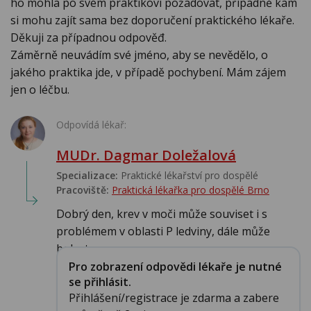
ho mohla po svém praktikovi požadovat, případně kam
si mohu zajít sama bez doporučení praktického lékaře.
Děkuji za případnou odpověđ.
Záměrně neuvádím své jméno, aby se nevědělo, o
jakého praktika jde, v případě pochybení. Mám zájem
jen o léčbu.
Odpovídá lékař:
MUDr. Dagmar Doležalová
Specializace:
Praktické lékařství pro dospělé
Pracoviště:
Praktická lékařka pro dospělé Brno
Dobrý den, krev v moči může souviset i s
problémem v oblasti P ledviny, dále může
bolest vpr...
Pro zobrazení odpovědi lékaře je nutné
se přihlásit.
Přihlášení/registrace je zdarma a zabere