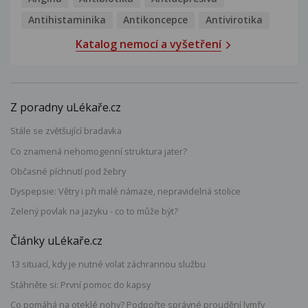
Antihistaminika
Antikoncepce
Antivirotika
Katalog nemocí a vyšetření
Z poradny uLékaře.cz
Stále se zvětšující bradavka
Co znamená nehomogenní struktura jater?
Občasné píchnutí pod žebry
Dyspepsie: Větry i při malé námaze, nepravidelná stolice
Zelený povlak na jazyku - co to může být?
Články uLékaře.cz
13 situací, kdy je nutné volat záchrannou službu
Stáhněte si: První pomoc do kapsy
Co pomáhá na oteklé nohy? Podpořte správné proudění lymfy