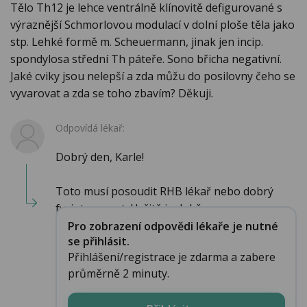
Tělo Th12 je lehce ventrálně klínovitě defigurované s
výraznější Schmorlovou modulací v dolní ploše těla jako
stp. Lehké formě m. Scheuermann, jinak jen incip.
spondylosa střední Th páteře. Sono břicha negativní.
Jaké cviky jsou nelepší a zda můžu do posilovny čeho se
vyvarovat a zda se toho zbavím? Děkuji.
Odpovídá lékař:
Dobrý den, Karle!
Toto musí posoudit RHB lékař nebo dobrý
fyzioterapeut. Určitě je dobře,...
Pro zobrazení odpovědi lékaře je nutné
se přihlásit.
Přihlášení/registrace je zdarma a zabere
průměrně 2 minuty.