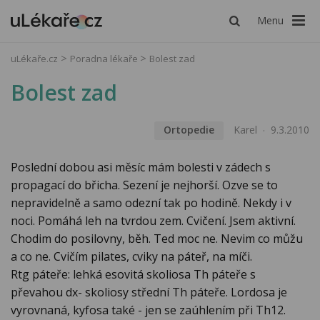
Menu
uLékaře.cz
Poradna lékaře
Bolest zad
Bolest zad
Ortopedie
Karel
9.3.2010
Poslední dobou asi měsíc mám bolesti v zádech s
propagací do břicha. Sezení je nejhorší. Ozve se to
nepravidelně a samo odezní tak po hodině. Nekdy i v
noci. Pomáhá leh na tvrdou zem. Cvičení. Jsem aktivní.
Chodim do posilovny, běh. Ted moc ne. Nevim co můžu
a co ne. Cvičím pilates, cviky na páteř, na míči.
Rtg páteře: lehká esovitá skoliosa Th páteře s
převahou dx- skoliosy střední Th páteře. Lordosa je
vyrovnaná, kyfosa také - jen se zaúhlením při Th12.