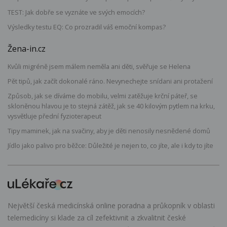
TEST: Jak dobře se vyznáte ve svých emocích?
Výsledky testu EQ: Co prozradil váš emoční kompas?
Žena-in.cz
Kvůli migréně jsem málem neměla ani děti, svěřuje se Helena
Pět tipů, jak začít dokonalé ráno. Nevynechejte snídani ani protažení
Způsob, jak se díváme do mobilu, velmi zatěžuje krční páteř, se
skloněnou hlavou je to stejná zátěž, jak se 40 kilovým pytlem na krku,
vysvětluje přední fyzioterapeut
Tipy maminek, jak na svačiny, aby je děti nenosily nesnědené domů
Jídlo jako palivo pro běžce: Důležité je nejen to, co jíte, ale i kdy to jíte
Největší česká medicínská online poradna a průkopník v oblasti
telemedicíny si klade za cíl zefektivnit a zkvalitnit české