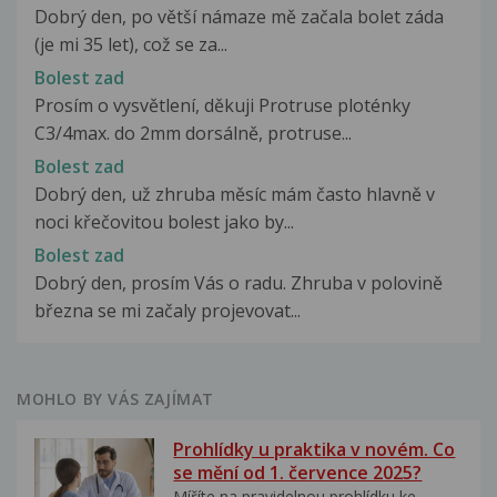
Dobrý den, po větší námaze mě začala bolet záda
(je mi 35 let), což se za...
Bolest zad
Prosím o vysvětlení, děkuji Protruse ploténky
C3/4max. do 2mm dorsálně, protruse...
Bolest zad
Dobrý den, už zhruba měsíc mám často hlavně v
noci křečovitou bolest jako by...
Bolest zad
Dobrý den, prosím Vás o radu. Zhruba v polovině
března se mi začaly projevovat...
MOHLO BY VÁS ZAJÍMAT
Prohlídky u praktika v novém. Co
se mění od 1. července 2025?
Míříte na pravidelnou prohlídku ke