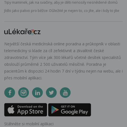
Tipy maminek, jak na svačiny, aby je děti nenosily nesnědené domů
Jídlo jako palivo pro běžce: Důležité je nejen to, co jíte, ale i kdy to jíte
Největší česká medicínská online poradna a průkopník v oblasti
telemedicíny si klade za cíl zefektivnit a zkvalitnit české
zdravotnictví. Tým více jak 300 lékařů včetně desítek specialistů
obslouží průměrně 2 500 uživatelů měsíčně. Poradna je
pacientům k dispozici 24 hodin 7 dní v týdnu nejen na webu, ale i
přes mobilní aplikaci.
Stáhněte si mobilní aplikaci