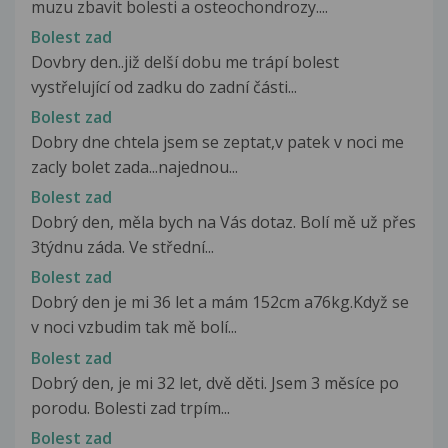
muzu zbavit bolesti a osteochondrozy....
Bolest zad
Dovbry den..již delší dobu me trápí bolest
vystřelující od zadku do zadní části...
Bolest zad
Dobry dne chtela jsem se zeptat,v patek v noci me
zacly bolet zada...najednou...
Bolest zad
Dobrý den, měla bych na Vás dotaz. Bolí mě už přes
3týdnu záda. Ve střední...
Bolest zad
Dobrý den je mi 36 let a mám 152cm a76kg.Když se
v noci vzbudim tak mě bolí...
Bolest zad
Dobrý den, je mi 32 let, dvě děti. Jsem 3 měsíce po
porodu. Bolesti zad trpím...
Bolest zad