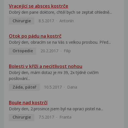
Vracející se absces kostrče
Dobrý den pane doktore, chtěl bych se zeptat ohledně...
Chirurgie
8.5.2017
Antonín
Otok po pádu na kostrč
Dobrý den, obracím se na Vás s velkou prosbou. Před...
Ortopedie
20.2.2017
Filip
Bolesti v kříži a necitlivost nohou
Dobrý den, mám dotaz je mi 39, 2x týdně cvičím
posílování...
Záda, páteř
10.5.2017
Dana
Boule nad kostrčí
Dobry den, 2.prosince.jsem byl na opraci pistel na...
Chirurgie
7.5.2017
Franta