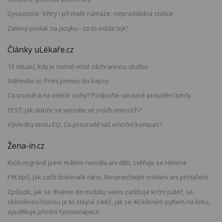
Dyspepsie: Větry i při malé námaze, nepravidelná stolice
Zelený povlak na jazyku - co to může být?
Články uLékaře.cz
13 situací, kdy je nutné volat záchrannou službu
Stáhněte si: První pomoc do kapsy
Co pomáhá na oteklé nohy? Podpořte správné proudění lymfy
TEST: Jak dobře se vyznáte ve svých emocích?
Výsledky testu EQ: Co prozradil váš emoční kompas?
Žena-in.cz
Kvůli migréně jsem málem neměla ani děti, svěřuje se Helena
Pět tipů, jak začít dokonalé ráno. Nevynechejte snídani ani protažení
Způsob, jak se díváme do mobilu, velmi zatěžuje krční páteř, se
skloněnou hlavou je to stejná zátěž, jak se 40 kilovým pytlem na krku,
vysvětluje přední fyzioterapeut