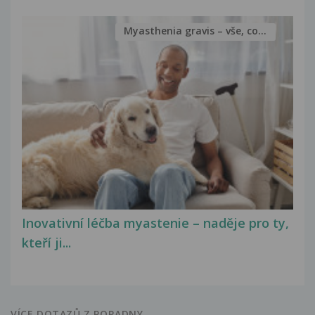
Myasthenia gravis – vše, co...
Inovativní léčba myastenie – naděje pro ty,
kteří ji...
VÍCE DOTAZŮ Z PORADNY