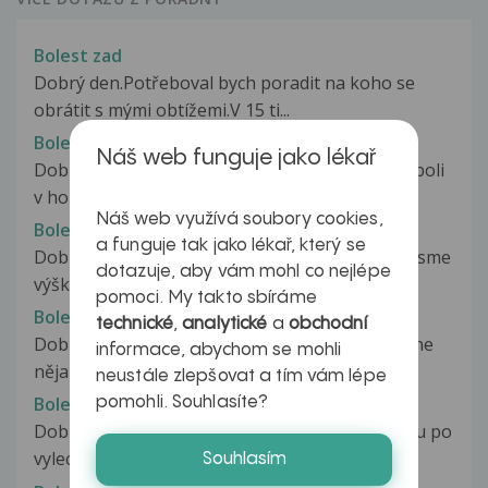
Bolest zad
Dobrý den.Potřeboval bych poradit na koho se
obrátit s mými obtížemi.V 15 ti...
Bolest zad
Náš web funguje jako lékař
Dobry den, již asi necelý tyden mě při nadechu boli
v horní části zad uprostřed...
Náš web využívá soubory cookies,
Bolest zad
a funguje tak jako lékař, který se
Dobrý den, dnes jsem byla v atletice. A skákaly jsme
dotazuje, aby vám mohl co nejlépe
výšku samozřejmě sme měli...
pomoci. My takto sbíráme
Bolest zad
technické
,
analytické
a
obchodní
Dobrý den, už několik měsíců mě boli zadá ale ne
informace, abychom se mohli
nějak moc, a včera mě tedy...
neustále zlepšovat a tím vám lépe
Bolest zad
pomohli. Souhlasíte?
Dobry den,mam otazku mela sem zanet mocaku po
vyleceni atb se mi to moc nezlepsilo....
Souhlasím