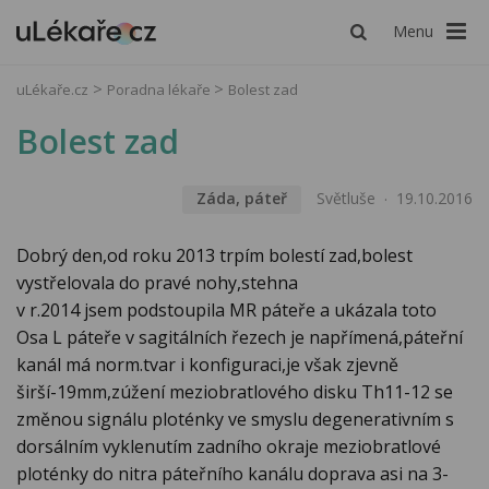
Menu
uLékaře.cz
Poradna lékaře
Bolest zad
Bolest zad
Záda, páteř
Světluše
19.10.2016
Dobrý den,od roku 2013 trpím bolestí zad,bolest
vystřelovala do pravé nohy,stehna
v r.2014 jsem podstoupila MR páteře a ukázala toto
Osa L páteře v sagitálních řezech je napřímená,páteřní
kanál má norm.tvar i konfiguraci,je však zjevně
širší-19mm,zúžení meziobratlového disku Th11-12 se
změnou signálu ploténky ve smyslu degenerativním s
dorsálním vyklenutím zadního okraje meziobratlové
ploténky do nitra páteřního kanálu doprava asi na 3-