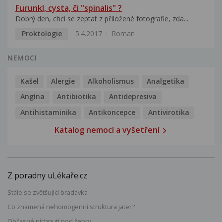
Furunkl, cysta, či "spinalis" ?
Dobrý den, chci se zeptat z přiložené fotografie, zda...
Proktologie
5.4.2017
Roman
NEMOCI
Kašel
Alergie
Alkoholismus
Analgetika
Angína
Antibiotika
Antidepresiva
Antihistaminika
Antikoncepce
Antivirotika
Katalog nemocí a vyšetření
Z poradny uLékaře.cz
Stále se zvětšující bradavka
Co znamená nehomogenní struktura jater?
Občasné píchnutí pod žebry