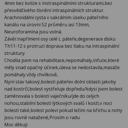
4mm bez kolize s instraspinálními strukturami,bez
přesvědčivého tísnění intraspinálních struktur.
Arachnoidální cysta v sakrálním úseku páteřního
kanálu na úrovni S2 průměru asi 13mm,
Neuroforamina jsou volná.
Závěr:napřímení osy celé L páteře,degenerace disku
Th11-12 s protruzí doprava bez tlaku na intraspinální
struktury.
Chodila jsem na rehabilitace,nepomáhaly,infuze,které
měly snad opačný účinek,úleva se nedostavila,masáže
pomáhaly vždy chvilkově,
Nyní stav takový,bolesti páteřev dolní oblasti jakoby
nad kostrčí,bolest vystřeluje dopředu/kdysi jsem bolest
zaměnovala s bolestí vaječníku/jde do celých
nohou,stabilní bolesti lýtkových svalů i kostí,v noci
bolesti také,bolest poleví pokud ležím na břichu a nohy
jsou rovně natažené,Prosím o radu
Moc děkuji