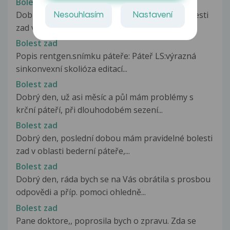
Bolest zad
Dobrý den, je mi 38 let, muž. Po asi měsíční bolesti
Nesouhlasím
Nastavení
zad v oblasti SI skloubení...
Bolest zad
Popis rentgen.snímku páteře: Páteř LS:výrazná
sinkonvexní skolióza editací...
Bolest zad
Dobrý den, už asi měsíc a půl mám problémy s
krční páteří, při dlouhodobém sezení...
Bolest zad
Dobrý den, poslední dobou mám pravidelné bolesti
zad v oblasti bederní páteře,...
Bolest zad
Dobrý den, ráda bych se na Vás obrátila s prosbou
odpovědi a příp. pomoci ohledně...
Bolest zad
Pane doktore,, poprosila bych o zpravu. Zda se