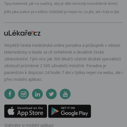
Tipy maminek, jak na svačiny, aby je děti nenosily nesnědené domů
Jídlo jako palivo pro běžce: Důležité je nejen to, co jíte, ale i kdy to jíte
Největší česká medicínská online poradna a průkopník v oblasti
telemedicíny si klade za cíl zefektivnit a zkvalitnit české
zdravotnictví. Tým více jak 300 lékařů včetně desítek specialistů
obslouží průměrně 2 500 uživatelů měsíčně. Poradna je
pacientům k dispozici 24 hodin 7 dní v týdnu nejen na webu, ale i
přes mobilní aplikaci.
Stáhněte si mobilní aplikaci