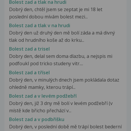
Bolest zad a tlak na hrudi
Dobrý den, chtěl jsem se zeptat je mi 18 let
poslední dobou mívám bolest mezi...
Bolest zad a tlak v na hrudi
Dobrý den už druhý den mě bolí záda a má divný
tlak od hrudního koše až do krku...
Bolest zad a trisel
Dobry den, delal sem doma dlazbu, a nejspis mi
podfoukl pod tricko studeny vitr....
Bolest zad a třísel
Dobrý den, v minulých dnech jsem pokládala dotaz
ohledně mamky, kterou trápí...
Bolest zad a v levém podžebří
Dobrý den, již 3 dny mě bolí v levém podžebří (v
místě kde břicho přechází v...
Bolest zad a v podbřišku
Dobrý den, v poslední době mě trápí bolest bederní