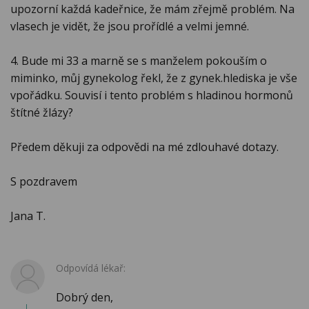
upozorní každá kadeřnice, že mám zřejmě problém. Na
vlasech je vidět, že jsou prořídlé a velmi jemné.
4. Bude mi 33 a marně se s manželem pokouším o
miminko, můj gynekolog řekl, že z gynek.hlediska je vše
vpořádku. Souvisí i tento problém s hladinou hormonů
štítné žlázy?
Předem děkuji za odpovědi na mé zdlouhavé dotazy.
S pozdravem
Jana T.
Odpovídá lékař:
Dobrý den,