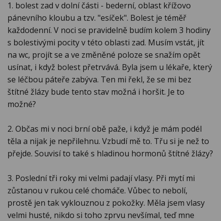
1. bolest zad v dolní části - bederní, oblast křížovo
pánevního kloubu a tzv. "esíček". Bolest je téměř
každodenní. V noci se pravidelně budím kolem 3 hodiny
s bolestivými pocity v této oblasti zad. Musím vstát, jít
na wc, projít se a ve změněné poloze se snažím opět
usínat, i když bolest přetrvává. Byla jsem u lékaře, který
se léčbou páteře zabýva. Ten mi řekl, že se mi bez
štítné žlázy bude tento stav možná i horšit. Je to
možné?
2. Občas mi v noci brní obě paže, i když je mám podél
těla a nijak je nepřilehnu. Vzbudí mě to. Třu si je než to
přejde. Souvisí to také s hladinou hormonů štítné žlázy?
3. Poslední tři roky mi velmi padají vlasy. Při mytí mi
zůstanou v rukou celé chomáče. Vůbec to nebolí,
prostě jen tak vyklouznou z pokožky. Měla jsem vlasy
velmi husté, nikdo si toho zprvu nevšímal, teď mne