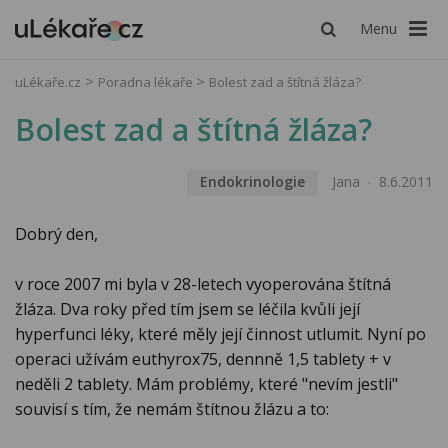
Menu
uLékaře.cz
Poradna lékaře
Bolest zad a štítná žláza?
Bolest zad a štítná žláza?
Endokrinologie
Jana
8.6.2011
Dobrý den,
v roce 2007 mi byla v 28-letech vyoperována štítná
žláza. Dva roky před tím jsem se léčila kvůli její
hyperfunci léky, které měly její činnost utlumit. Nyní po
operaci užívám euthyrox75, dennně 1,5 tablety + v
neděli 2 tablety. Mám problémy, které "nevím jestli"
souvisí s tím, že nemám štítnou žlázu a to: