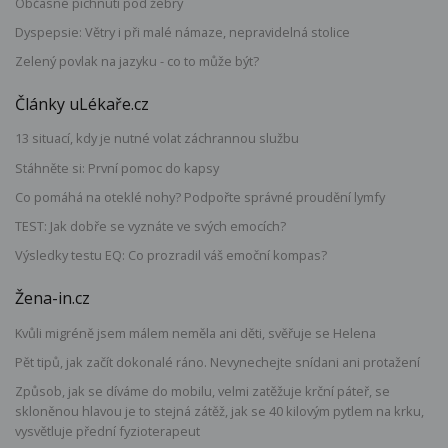
Občasné píchnutí pod žebry
Dyspepsie: Větry i při malé námaze, nepravidelná stolice
Zelený povlak na jazyku - co to může být?
Články uLékaře.cz
13 situací, kdy je nutné volat záchrannou službu
Stáhněte si: První pomoc do kapsy
Co pomáhá na oteklé nohy? Podpořte správné proudění lymfy
TEST: Jak dobře se vyznáte ve svých emocích?
Výsledky testu EQ: Co prozradil váš emoční kompas?
Žena-in.cz
Kvůli migréně jsem málem neměla ani děti, svěřuje se Helena
Pět tipů, jak začít dokonalé ráno. Nevynechejte snídani ani protažení
Způsob, jak se díváme do mobilu, velmi zatěžuje krční páteř, se
skloněnou hlavou je to stejná zátěž, jak se 40 kilovým pytlem na krku,
vysvětluje přední fyzioterapeut