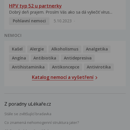
HPV typ 52 u partnerky
Dobrý deň prajem. Prosím Vás ako sa dá vyliečiť vírus...
Pohlavní nemoci
5.10.2023
NEMOCI
Kašel
Alergie
Alkoholismus
Analgetika
Angína
Antibiotika
Antidepresiva
Antihistaminika
Antikoncepce
Antivirotika
Katalog nemocí a vyšetření
Z poradny uLékaře.cz
Stále se zvětšující bradavka
Co znamená nehomogenní struktura jater?