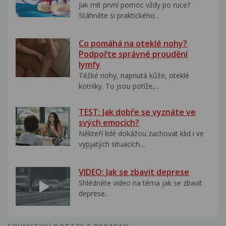
Jak mít první pomoc vždy po ruce?
Stáhněte si praktického...
Co pomáhá na oteklé nohy?
Podpořte správné proudění
lymfy
Těžké nohy, napnutá kůže, oteklé
kotníky. To jsou potíže,...
TEST: Jak dobře se vyznáte ve
svých emocích?
Někteří lidé dokážou zachovat klid i ve
vypjatých situacích....
VIDEO: Jak se zbavit deprese
Shlédněte video na téma jak se zbavit
deprese..