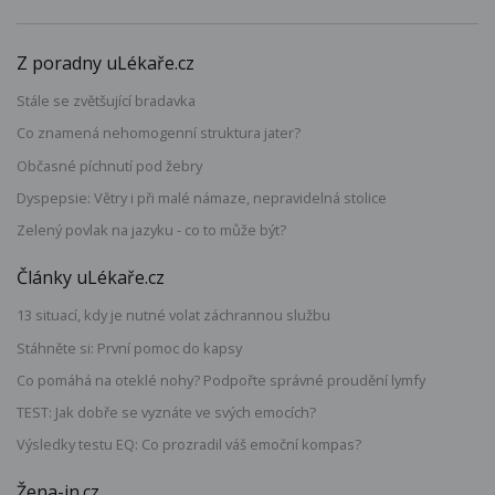
Z poradny uLékaře.cz
Stále se zvětšující bradavka
Co znamená nehomogenní struktura jater?
Občasné píchnutí pod žebry
Dyspepsie: Větry i při malé námaze, nepravidelná stolice
Zelený povlak na jazyku - co to může být?
Články uLékaře.cz
13 situací, kdy je nutné volat záchrannou službu
Stáhněte si: První pomoc do kapsy
Co pomáhá na oteklé nohy? Podpořte správné proudění lymfy
TEST: Jak dobře se vyznáte ve svých emocích?
Výsledky testu EQ: Co prozradil váš emoční kompas?
Žena-in.cz