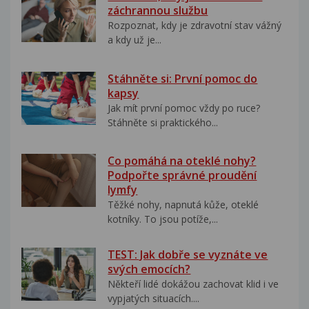
záchrannou službu
Rozpoznat, kdy je zdravotní stav vážný
a kdy už je...
Stáhněte si: První pomoc do
kapsy
Jak mít první pomoc vždy po ruce?
Stáhněte si praktického...
Co pomáhá na oteklé nohy?
Podpořte správné proudění
lymfy
Těžké nohy, napnutá kůže, oteklé
kotníky. To jsou potíže,...
TEST: Jak dobře se vyznáte ve
svých emocích?
Někteří lidé dokážou zachovat klid i ve
vypjatých situacích....