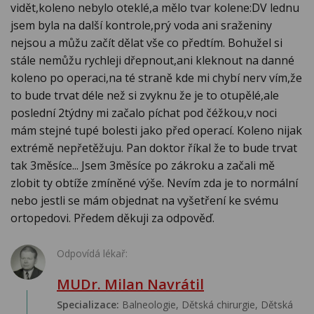
vidět,koleno nebylo oteklé,a mělo tvar kolene:DV lednu
jsem byla na další kontrole,prý voda ani sraženiny
nejsou a můžu začít dělat vše co předtím. Bohužel si
stále nemůžu rychleji dřepnout,ani kleknout na danné
koleno po operaci,na té straně kde mi chybí nerv vím,že
to bude trvat déle než si zvyknu že je to otupělé,ale
poslední 2týdny mi začalo píchat pod čéžkou,v noci
mám stejné tupé bolesti jako před operací. Koleno nijak
extrémě nepřetěžuju. Pan doktor říkal že to bude trvat
tak 3měsíce... Jsem 3měsíce po zákroku a začali mě
zlobit ty obtíže zmíněné výše. Nevím zda je to normální
nebo jestli se mám objednat na vyšetření ke svému
ortopedovi. Předem děkuji za odpověď.
Odpovídá lékař:
MUDr. Milan Navrátil
Specializace:
Balneologie, Dětská chirurgie, Dětská