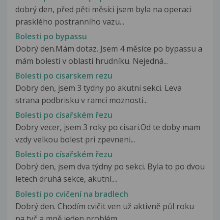
dobrý den, před pěti měsíci jsem byla na operaci
prasklého postranního vazu...
Bolesti po bypassu
Dobrý den.Mám dotaz. Jsem 4 měsíce po bypassu a
mám bolesti v oblasti hrudníku. Nejedná...
Bolesti po cisarskem rezu
Dobry den, jsem 3 tydny po akutni sekci. Leva
strana podbrisku v ramci moznosti...
Bolesti po císařském řezu
Dobry vecer, jsem 3 roky po cisari.Od te doby mam
vzdy velkou bolest pri zpevneni...
Bolesti po císařském řezu
Dobrý den, jsem dva týdny po sekci. Byla to po dvou
letech druhá sekce, akutní....
Bolesti po cvičení na bradlech
Dobrý den. Chodím cvičit ven už aktivně půl roku
na tyč a mně jeden problém....