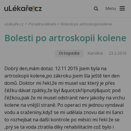
Menu
uLékaře.cz
Poradna lékaře
Bolesti po artroskopii kolene
Bolesti po artroskopii kolene
Ortopedie
Karolína
23.2.2016
Dobrý den,mám dotaz. 12.11 2015 jsem byla na
artroskopii kolene,po zákroku jsem šla ještě ten den
domů. Doktor mi řekl,že mi musel vaz který je přes
čéžku dávat zpátky,že byl &quot;skřípnutý&quot; pod
čéžkou,pak že mi musel odstranit nerv jakoby na vrchu
kolene na vnější straně. Po operaci mi jednou vyndaval
vodu a sraženiny,když se mi udělala znovu dal mi šanci
to rozhejbat na další kontrole po měsíci mi řekl že se
,prý se ta voda ztratila díky rehabilitacím což bylo i