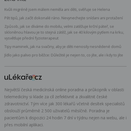
Kvůli migréně jsem málem neměla ani děti, svěřuje se Helena
Pět tipů, jak začít dokonalé ráno. Nevynechejte snídani ani protažení
Způsob, jak se díváme do mobilu, velmi zatěžuje krční páteř, se
skloněnou hlavou je to stejná zátěž, jak se 40 kilovým pytlem na krku,
vysvětluje přední fyzioterapeut
Tipy maminek, jak na svačiny, aby je děti nenosily nesnědené domů
Jídlo jako palivo pro běžce: Důležité je nejen to, co jíte, ale i kdy to jíte
Největší česká medicínská online poradna a průkopník v oblasti
telemedicíny si klade za cíl zefektivnit a zkvalitnit české
zdravotnictví. Tým více jak 300 lékařů včetně desítek specialistů
obslouží průměrně 2 500 uživatelů měsíčně. Poradna je
pacientům k dispozici 24 hodin 7 dní v týdnu nejen na webu, ale i
přes mobilní aplikaci.