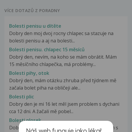
VÍCE DOTAZŮ Z PORADNY
Bolesti penisu u dítěte
Dobry den moj dvoj rocny chlapec sa stazuje na
bolesti penisu a aj na bolesti...
Bolesti penisu. chlapec 15 měsíců
Dobrý den, nevím, na koho se mám obrátit. Mám
15 měsíčního chlapečka, má problémy...
Bolesti pihy, otok
Dobrý den, mám otázku zhruba před týdnem mě
začala bolet piha na obličeji ale...
Bolesti plic
Dobry den je mi 16 let měl jsem problem s dychani
cca 12 dni. A žačali mě pobel...
Bolesti plosek
Dobrý den, pár dní nazpět jsem tu psal problém s
Náš web funguje jako lékař