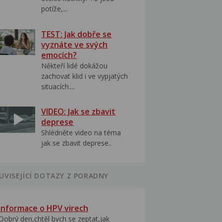
potíže,...
TEST: Jak dobře se
vyznáte ve svých
emocích?
Někteří lidé dokážou
zachovat klid i ve vypjatých
situacích....
VIDEO: Jak se zbavit
deprese
Shlédněte video na téma
jak se zbavit deprese..
UVISEJÍCÍ DOTAZY Z PORADNY
Informace o HPV virech
Dobrý den,chtěl bych se zeptat,jak