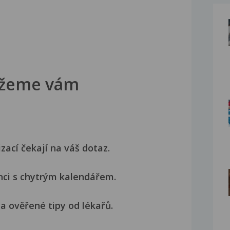
žeme vám
izací čekají na váš dotaz.
nci s chytrým kalendářem.
a ověřené tipy od lékařů.