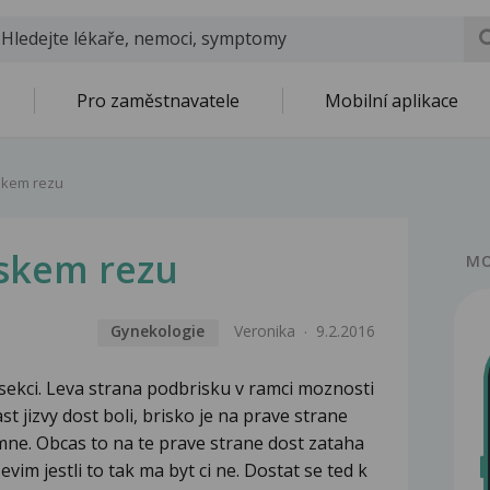
Pro zaměstnavatele
Mobilní aplikace
rskem rezu
rskem rezu
MO
Gynekologie
Veronika
9.2.2016
sekci. Leva strana podbrisku v ramci moznosti
t jizvy dost boli, brisko je na prave strane
jemne. Obcas to na te prave strane dost zataha
vim jestli to tak ma byt ci ne. Dostat se ted k