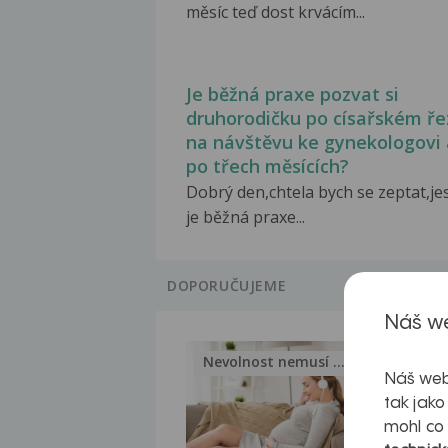
měsíc teď dost krvácím...
Je běžná praxe pozvat si
druhorodičku po císařském ře
na návštěvu ke gynekologovi 
po třech měsících?
Dobrý den,chtela bych se zeptat,jes
je běžná praxe...
DOPORUČUJEME
Náš we
Nevolnost nemusí být nutnou...
Jak 
Náš web
tak jako
mohl co