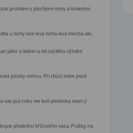
psal problém s plochými nohy a bolestmi.
dla u nohy vice leva noha leva klenba ale...
ci jater a ledvin a od začátku užívání
olet plosky nohou. Při chůzi mám pocit
 vas pul roku me boli plotenka mam ji
skopie předního křížového vazu. Prášky na