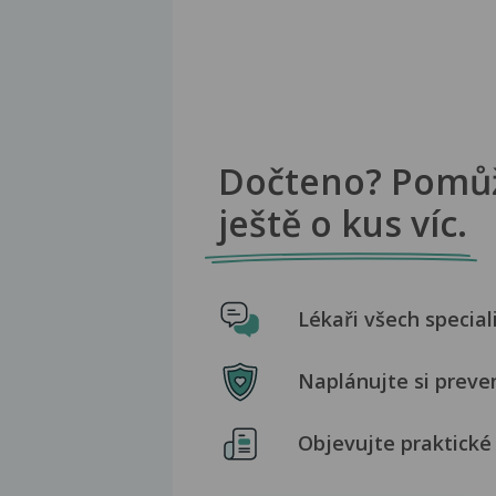
Dočteno? Pomů
ještě o kus víc.
Lékaři všech special
Naplánujte si preve
Objevujte praktické 