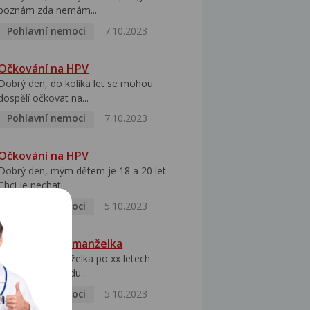
poznám zda nemám...
Pohlavní nemoci
7.10.2023
Očkování na HPV
Dobrý den, do kolika let se mohou
dospělí očkovat na...
Pohlavní nemoci
7.10.2023
Očkování na HPV
Dobrý den, mým dětem je 18 a 20 let.
Chci je nechat...
Pohlavní nemoci
5.10.2023
HPV pozitivní manželka
Dobrý den, manželka po xx letech
přivezla z Východu...
Pohlavní nemoci
5.10.2023