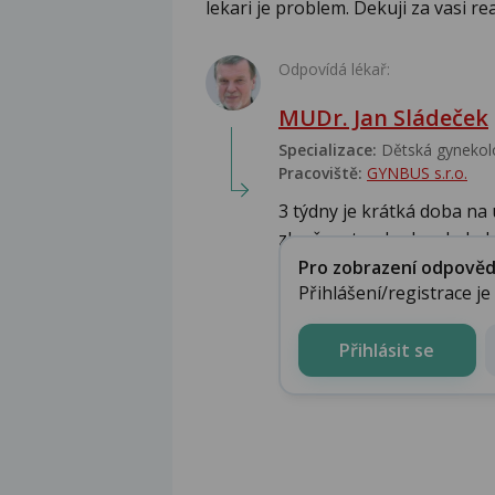
lekari je problem. Dekuji za vasi rea
Odpovídá lékař:
MUDr. Jan Sládeček
Specializace:
Dětská gynekolo
Pracoviště:
GYNBUS s.r.o.
3 týdny je krátká doba na
zlepšovat,pokud ne bylo by
Pro zobrazení odpovědi 
Přihlášení/registrace j
Přihlásit se