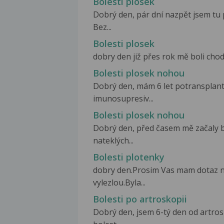
Bolesti plosek
Dobrý den, pár dní nazpět jsem tu 
Bez...
Bolesti plosek
dobry den již přes rok mě boli chodi
Bolesti plosek nohou
Dobrý den, mám 6 let potransplanta
imunosupresiv...
Bolesti plosek nohou
Dobrý den, před časem mě začaly b
nateklých...
Bolesti plotenky
dobry den.Prosim Vas mam dotaz na
vylezlou.Byla...
Bolesti po artroskopii
Dobrý den, jsem 6-tý den od artro