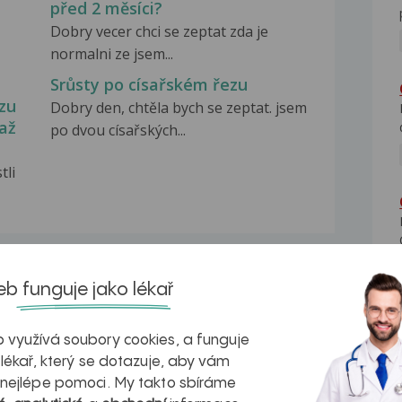
před 2 měsíci?
Dobry vecer chci se zeptat zda je
normalni ze jsem...
Srůsty po císařském řezu
zu
Dobry den, chtěla bych se zeptat. jsem
až
po dvou císařských...
tli
b funguje jako lékař
na zdravá játra?
Myasthenia gravis – vše, co...
 využívá soubory cookies, a funguje
 lékař, který se dotazuje, aby vám
 nejlépe pomoci. My takto sbíráme