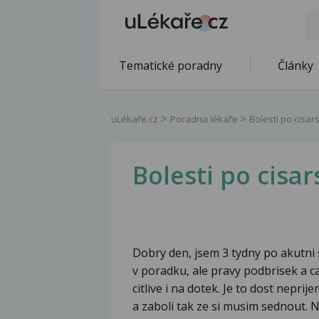
Tematické poradny
Články
uLékaře.cz
Poradna lékaře
Bolesti po cisa
Bolesti po cisa
Dobry den, jsem 3 tydny po akutni 
v poradku, ale pravy podbrisek a cas
citlive i na dotek. Je to dost nepri
a zaboli tak ze si musim sednout. Ne