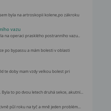
sem byla na artroskopii kolene,po zákroku
nního vazu
yla na operaci prasklého postranního vazu...
e po bypassu a mám bolesti v oblasti
.Od te doby mam vzdy velkou bolest pri
 Byla to po dvou letech druhá sekce, akutní....
ivně půl roku na tyč a mně jeden problém....