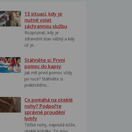
13 situací, kdy je
nutné volat
záchrannou službu
Rozpoznat, kdy je
zdravotní stav vážný a kdy
už je...
Stáhněte si: První
pomoc do kapsy
Jak mít první pomoc vždy
po ruce? Stáhněte si
praktického...
Co pomáhá na oteklé
nohy? Podpořte
správné proudění
lymfy
Těžké nohy, napnutá kůže,
oteklé kotníky. To jsou