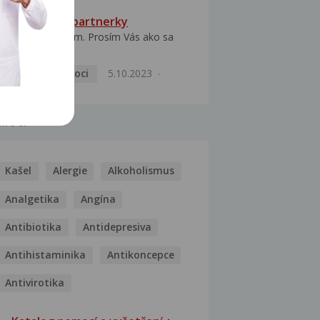
HPV typ 52 u partnerky
Dobrý deň prajem. Prosím Vás ako sa
dá vyliečiť vírus...
Pohlavní nemoci
5.10.2023
MOCI
Kašel
Alergie
Alkoholismus
Analgetika
Angína
Antibiotika
Antidepresiva
Antihistaminika
Antikoncepce
Antivirotika