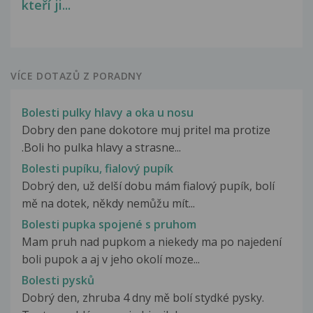
kteří ji...
VÍCE DOTAZŮ Z PORADNY
Bolesti pulky hlavy a oka u nosu
Dobry den pane dokotore muj pritel ma protize
.Boli ho pulka hlavy a strasne...
Bolesti pupíku, fialový pupík
Dobrý den, už delší dobu mám fialový pupík, bolí
mě na dotek, někdy nemůžu mít...
Bolesti pupka spojené s pruhom
Mam pruh nad pupkom a niekedy ma po najedení
boli pupok a aj v jeho okolí moze...
Bolesti pysků
Dobrý den, zhruba 4 dny mě bolí stydké pysky.