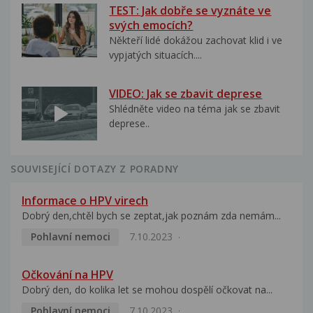
TEST: Jak dobře se vyznáte ve
svých emocích?
Někteří lidé dokážou zachovat klid i ve
vypjatých situacích....
VIDEO: Jak se zbavit deprese
Shlédněte video na téma jak se zbavit
deprese..
SOUVISEJÍCÍ DOTAZY Z PORADNY
Informace o HPV virech
Dobrý den,chtěl bych se zeptat,jak poznám zda nemám...
Pohlavní nemoci
7.10.2023
Očkování na HPV
Dobrý den, do kolika let se mohou dospělí očkovat na...
Pohlavní nemoci
7.10.2023