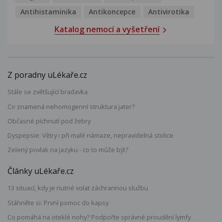
Antihistaminika
Antikoncepce
Antivirotika
Katalog nemocí a vyšetření
Z poradny uLékaře.cz
Stále se zvětšující bradavka
Co znamená nehomogenní struktura jater?
Občasné píchnutí pod žebry
Dyspepsie: Větry i při malé námaze, nepravidelná stolice
Zelený povlak na jazyku - co to může být?
Články uLékaře.cz
13 situací, kdy je nutné volat záchrannou službu
Stáhněte si: První pomoc do kapsy
Co pomáhá na oteklé nohy? Podpořte správné proudění lymfy