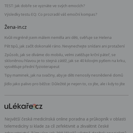
TEST: Jak dobře se vyznáte ve svých emocích?
Výsledky testu EQ: Co prozradil váš emoční kompas?
Žena-in.cz
Kvůli migréně jsem málem neměla ani děti, svěřuje se Helena
Pět tipů, jak začít dokonalé ráno. Nevynechejte snídani ani protažení
Způsob, jak se díváme do mobilu, velmi zatěžuje krční páteř, se
skloněnou hlavou je to stejná zátěž, jak se 40 kilovým pytlem na krku,
vysvětluje přední fyzioterapeut
Tipy maminek, jak na svačiny, aby je děti nenosily nesnědené domů
Jídlo jako palivo pro běžce: Důležité je nejen to, co jíte, ale i kdy to jíte
Největší česká medicínská online poradna a průkopník v oblasti
telemedicíny si klade za cíl zefektivnit a zkvalitnit české