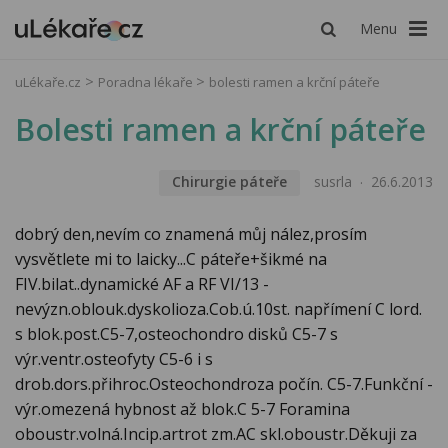
Menu
uLékaře.cz
Poradna lékaře
bolesti ramen a krční páteře
Bolesti ramen a krční páteře
Chirurgie páteře
susrla
26.6.2013
dobrý den,nevím co znamená můj nález,prosím
vysvětlete mi to laicky...C páteře+šikmé na
FIV.bilat..dynamické AF a RF VI/13 -
nevýzn.oblouk.dyskolioza.Cob.ú.10st. napřímení C lord.
s blok.post.C5-7,osteochondro disků C5-7 s
výr.ventr.osteofyty C5-6 i s
drob.dors.přihroc.Osteochondroza počín. C5-7.Funkční -
výr.omezená hybnost až blok.C 5-7 Foramina
oboustr.volná.Incip.artrot zm.AC skl.oboustr.Děkuji za