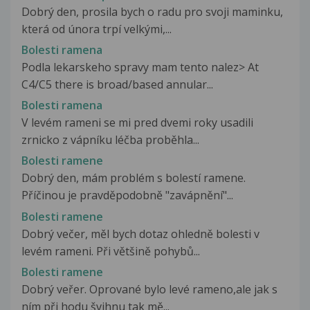
Dobrý den, prosila bych o radu pro svoji maminku,
která od února trpí velkými,...
Bolesti ramena
Podla lekarskeho spravy mam tento nalez> At
C4/C5 there is broad/based annular...
Bolesti ramena
V levém rameni se mi pred dvemi roky usadili
zrnicko z vápníku léčba proběhla...
Bolesti ramene
Dobrý den, mám problém s bolestí ramene.
Příčinou je pravděpodobně "zavápnění"...
Bolesti ramene
Dobrý večer, měl bych dotaz ohledně bolesti v
levém rameni. Při většině pohybů...
Bolesti ramene
Dobrý veřer. Oprované bylo levé rameno,ale jak s
ním při hodu švihnu tak mě...