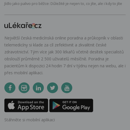
Jídlo jako palivo pro běžce: Důležité je nejen to, co jíte, ale i kdy to jíte
Největší česká medicínská online poradna a průkopník v oblasti
telemedicíny si klade za cíl zefektivnit a zkvalitnit české
zdravotnictví. Tým více jak 300 lékařů včetně desítek specialistů
obslouží průměrně 2 500 uživatelů měsíčně. Poradna je
pacientům k dispozici 24 hodin 7 dní v týdnu nejen na webu, ale i
přes mobilní aplikaci.
Stáhněte si mobilní aplikaci