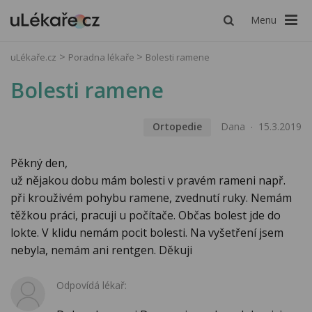
Menu
uLékaře.cz
Poradna lékaře
Bolesti ramene
Bolesti ramene
Ortopedie
Dana
15.3.2019
Pěkný den,
už nějakou dobu mám bolesti v pravém rameni např.
při krouživém pohybu ramene, zvednutí ruky. Nemám
těžkou práci, pracuji u počítače. Občas bolest jde do
lokte. V klidu nemám pocit bolesti. Na vyšetření jsem
nebyla, nemám ani rentgen. Děkuji
Odpovídá lékař: