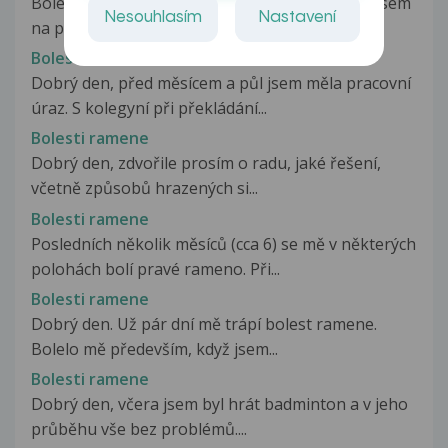
Bolest ramene. Dobrý den, před zhruba 5 lety jsem
Nesouhlasím
Nastavení
na pouti vyzkoušel boxovací...
Bolesti ramene
Dobrý den, před měsícem a půl jsem měla pracovní
úraz. S kolegyní při překládání...
Bolesti ramene
Dobrý den, zdvořile prosím o radu, jaké řešení,
včetně způsobů hrazených si...
Bolesti ramene
Posledních několik měsíců (cca 6) se mě v některých
polohách bolí pravé rameno. Při...
Bolesti ramene
Dobrý den. Už pár dní mě trápí bolest ramene.
Bolelo mě především, když jsem...
Bolesti ramene
Dobrý den, včera jsem byl hrát badminton a v jeho
průběhu vše bez problémů....