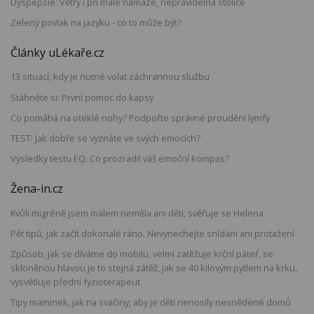
Dyspepsie: Větry i při malé námaze, nepravidelná stolice
Zelený povlak na jazyku - co to může být?
Články uLékaře.cz
13 situací, kdy je nutné volat záchrannou službu
Stáhněte si: První pomoc do kapsy
Co pomáhá na oteklé nohy? Podpořte správné proudění lymfy
TEST: Jak dobře se vyznáte ve svých emocích?
Výsledky testu EQ: Co prozradil váš emoční kompas?
Žena-in.cz
Kvůli migréně jsem málem neměla ani děti, svěřuje se Helena
Pět tipů, jak začít dokonalé ráno. Nevynechejte snídani ani protažení
Způsob, jak se díváme do mobilu, velmi zatěžuje krční páteř, se
skloněnou hlavou je to stejná zátěž, jak se 40 kilovým pytlem na krku,
vysvětluje přední fyzioterapeut
Tipy maminek, jak na svačiny, aby je děti nenosily nesnědené domů