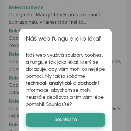
Bolesti ramene
Dobrý den , Mám jíž téměř přes rok zánět
supraspinátu v rameni (bolí mě to...
Bolesti ramene
Dobrý den. Mám takový problém. Asi pred půl
Náš web funguje jako lékař
rokem se u mě objevila bolest v...
Bolesti ramene
Náš web využívá soubory cookies,
Dobrý den, před dvaceti lety jsem měl úraz ramene,
a funguje tak jako lékař, který se
zlomenou kličku v rameni,...
dotazuje, aby vám mohl co nejlépe
pomoci. My takto sbíráme
Bolesti ramene
technické
,
analytické
a
obchodní
Dobrý den, pri florbale jsem byl natlacen na
informace, abychom se mohli
rameno na zed protihracem. Po odvaleni...
neustále zlepšovat a tím vám lépe
Bolesti ramene
pomohli. Souhlasíte?
Dobrý den, chtěla bych se zeptat co znamená závěr
mé MR ramene.A jak se to léčí...
Souhlasím
Bolesti ramene