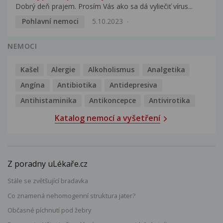
Dobrý deň prajem. Prosím Vás ako sa dá vyliečiť vírus...
Pohlavní nemoci
5.10.2023
NEMOCI
Kašel
Alergie
Alkoholismus
Analgetika
Angína
Antibiotika
Antidepresiva
Antihistaminika
Antikoncepce
Antivirotika
Katalog nemocí a vyšetření
Z poradny uLékaře.cz
Stále se zvětšující bradavka
Co znamená nehomogenní struktura jater?
Občasné píchnutí pod žebry