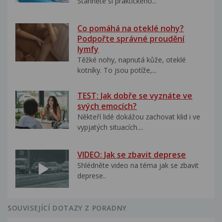
Stáhněte si praktického...
Co pomáhá na oteklé nohy?
Podpořte správné proudění
lymfy
Těžké nohy, napnutá kůže, oteklé
kotníky. To jsou potíže,...
TEST: Jak dobře se vyznáte ve
svých emocích?
Někteří lidé dokážou zachovat klid i ve
vypjatých situacích....
VIDEO: Jak se zbavit deprese
Shlédněte video na téma jak se zbavit
deprese..
SOUVISEJÍCÍ DOTAZY Z PORADNY