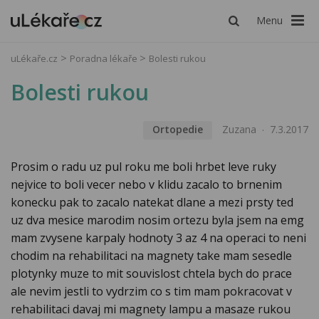
Menu
uLékaře.cz
Poradna lékaře
Bolesti rukou
Bolesti rukou
Ortopedie
Zuzana
7.3.2017
Prosim o radu uz pul roku me boli hrbet leve ruky
nejvice to boli vecer nebo v klidu zacalo to brnenim
konecku pak to zacalo natekat dlane a mezi prsty ted
uz dva mesice marodim nosim ortezu byla jsem na emg
mam zvysene karpaly hodnoty 3 az 4 na operaci to neni
chodim na rehabilitaci na magnety take mam sesedle
plotynky muze to mit souvislost chtela bych do prace
ale nevim jestli to vydrzim co s tim mam pokracovat v
rehabilitaci davaj mi magnety lampu a masaze rukou