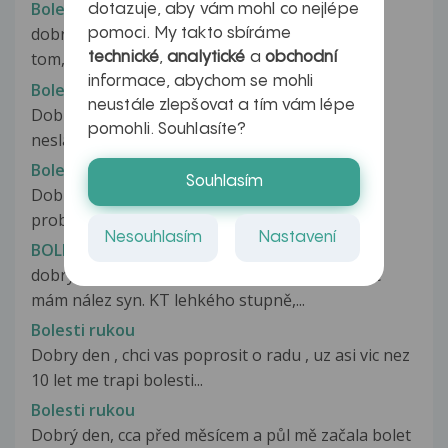
Bolesti rukou
dotazuje, aby vám mohl co nejlépe
dobry den pane doktore moje otazka zpociva v
pomoci. My takto sbíráme
tom,ze jsem vykonavala jednorazovou...
technické
,
analytické
a
obchodní
informace, abychom se mohli
Bolesti rukou
neustále zlepšovat a tím vám lépe
Dobrý den, asi před měsícem(v týdnu v práci) -
pomohli. Souhlasíte?
nesla jsem si kávu v kelímku...
Bolesti rukou
Souhlasím
Dobrý den Pane doktore. Delší dobu mi
probleskávají rukama nepříjemné bolesti,...
Nesouhlasím
Nastavení
BOLESTI RUKOU
dobrý den prosím, má otázka spočívá v tom, že
mám nález syn. KT lehkého stupně,...
Bolesti rukou
Dobry den , chci vas poprosit o radu , uz asi vic nez
10 let me trapi bolesti...
Bolesti rukou
Dobrý den, cca před měsícem a půl mě začala bolet