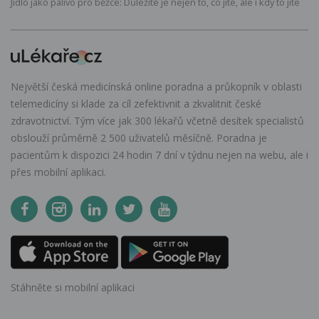
Jídlo jako palivo pro běžce: Důležité je nejen to, co jíte, ale i kdy to jíte
Největší česká medicínská online poradna a průkopník v oblasti
telemedicíny si klade za cíl zefektivnit a zkvalitnit české
zdravotnictví. Tým více jak 300 lékařů včetně desítek specialistů
obslouží průměrně 2 500 uživatelů měsíčně. Poradna je
pacientům k dispozici 24 hodin 7 dní v týdnu nejen na webu, ale i
přes mobilní aplikaci.
Stáhněte si mobilní aplikaci