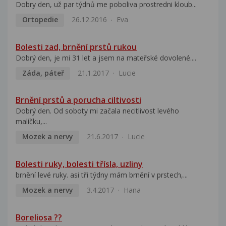
Dobry den, už par týdnů me poboliva prostredni kloub...
Ortopedie
26.12.2016
Eva
Bolesti zad, brnění prstů rukou
Dobrý den, je mi 31 let a jsem na mateřské dovolené....
Záda, páteř
21.1.2017
Lucie
Brnění prstů a porucha ciltivosti
Dobrý den. Od soboty mi začala necitlivost levého
malíčku,...
Mozek a nervy
21.6.2017
Lucie
Bolesti ruky, bolesti třísla, uzliny
brnění levé ruky. asi tři týdny mám brnění v prstech,...
Mozek a nervy
3.4.2017
Hana
Boreliosa ??