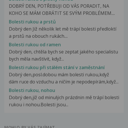
DOBRÝ DEN, POTŘEBUJI OD VÁS PORADIT, NA
KOHO SE MÁM OBRÁTIT SE SVÝM PROBLÉMEM....
Bolesti rukou a prstů
Dobrý den Již několik let mě trápí bolesti předloktí
a prstů na obouch rukách....
Bolesti rukou od ramen
Dobrý den, chtěla bych se zeptat jakého specialistu
bych měla navštívit, když...
Bolesti rukou při stálém stání v zaměstnání
Dobrý den,posl.dobou mám bolesti rukou,když
dám ruce do vzduchu a ničím je nepodepírám,když...
Bolesti rukou, nohou
Dobrý den,již od minulých prázdnin mě trápí bolesti
rukou i nohou.Bolesti jsou...
MOHLO BY VÁS ZAJÍMAT