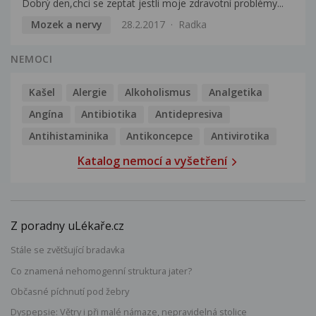
Dobrý den,chci se zeptat jestli moje zdravotní problémy...
Mozek a nervy
28.2.2017
Radka
NEMOCI
Kašel
Alergie
Alkoholismus
Analgetika
Angína
Antibiotika
Antidepresiva
Antihistaminika
Antikoncepce
Antivirotika
Katalog nemocí a vyšetření
Z poradny uLékaře.cz
Stále se zvětšující bradavka
Co znamená nehomogenní struktura jater?
Občasné píchnutí pod žebry
Dyspepsie: Větry i při malé námaze, nepravidelná stolice