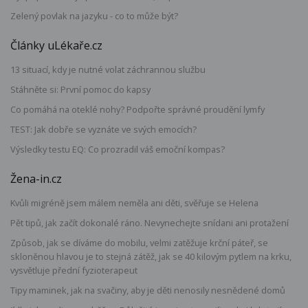
Zelený povlak na jazyku - co to může být?
Články uLékaře.cz
13 situací, kdy je nutné volat záchrannou službu
Stáhněte si: První pomoc do kapsy
Co pomáhá na oteklé nohy? Podpořte správné proudění lymfy
TEST: Jak dobře se vyznáte ve svých emocích?
Výsledky testu EQ: Co prozradil váš emoční kompas?
Žena-in.cz
Kvůli migréně jsem málem neměla ani děti, svěřuje se Helena
Pět tipů, jak začít dokonalé ráno. Nevynechejte snídani ani protažení
Způsob, jak se díváme do mobilu, velmi zatěžuje krční páteř, se
skloněnou hlavou je to stejná zátěž, jak se 40 kilovým pytlem na krku,
vysvětluje přední fyzioterapeut
Tipy maminek, jak na svačiny, aby je děti nenosily nesnědené domů