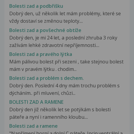
Bolesti zad a podbřišku
Dobrý den, už několik let mám problémy, které se
vždy dostaví se změnou teploty....
Bolesti zad a povšechné obtíže
Dobrý den, je mi 24 let, a poslední zhruba 3 roky
zažívám lehké zdravotní nepříjemnosti....
Bolesti zad a pravého lýtka
Mám pálivou bolest při sezeni , take stejnou bolest
mám v pravém lýtku . chodim...
Bolesti zad a problém s dechem.
Dobrý den. Poslední 4 dny mám trochu problém s
dýcháním.. při mluvení, chůzi...
BOLESTI ZAD A RAMENE
Dobrý den již několik let se potýkám s bolesti
páteře a nyní i ramenního kloubu....
Bolesti zad a ramene
"Napřímení horní a dolní C páteře. Incip.ventrální a