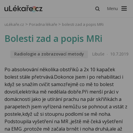
Menu
uLékaře.cz
Poradna lékaře
bolesti zad a popis MRi
Bolesti zad a popis MRi
Radiologie a zobrazovací metody
Libuše
10.7.2019
Po absolvování několika obstřiků a 2x 10 kapaček
bolest stále přetrvává.Dokonce jsem i po rehabilitaci i
když se snažím cvičit samozřejmě co mě to bolest
dovolí,elektrika mě nedělala dobře.Při menší práci v
domácnosti jako je utírání prachu na pár skříňkách a
parapetech jsem vyřízená nemůžu se pohnout a vstát z
postele,když už si stoupnu podlomí se mě noha.
Podstoupila vyšetření na MR ,ještě mě čeká vyšetření
na EMG ,protože mě začala brnět i noha druhá,ale až