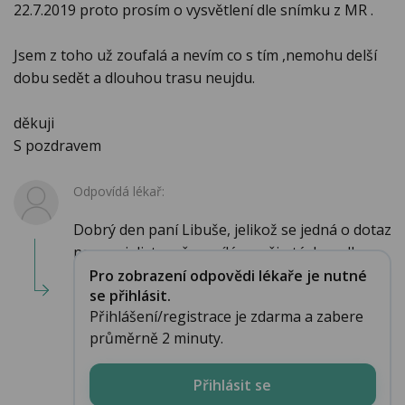
22.7.2019 proto prosím o vysvětlení dle snímku z MR .
Jsem z toho už zoufalá a nevím co s tím ,nemohu delší
dobu sedět a dlouhou trasu neujdu.
děkuji
S pozdravem
Odpovídá lékař:
Dobrý den paní Libuše, jelikož se jedná o dotaz
na specialistu, přeposílám vaši otázku odb...
Pro zobrazení odpovědi lékaře je nutné
se přihlásit.
Přihlášení/registrace je zdarma a zabere
průměrně 2 minuty.
Přihlásit se