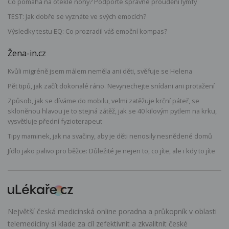
Co pomáhá na oteklé nohy? Podpořte správné proudění lymfy
TEST: Jak dobře se vyznáte ve svých emocích?
Výsledky testu EQ: Co prozradil váš emoční kompas?
Žena-in.cz
Kvůli migréně jsem málem neměla ani děti, svěřuje se Helena
Pět tipů, jak začít dokonalé ráno. Nevynechejte snídani ani protažení
Způsob, jak se díváme do mobilu, velmi zatěžuje krční páteř, se
skloněnou hlavou je to stejná zátěž, jak se 40 kilovým pytlem na krku,
vysvětluje přední fyzioterapeut
Tipy maminek, jak na svačiny, aby je děti nenosily nesnědené domů
Jídlo jako palivo pro běžce: Důležité je nejen to, co jíte, ale i kdy to jíte
Největší česká medicínská online poradna a průkopník v oblasti
telemedicíny si klade za cíl zefektivnit a zkvalitnit české