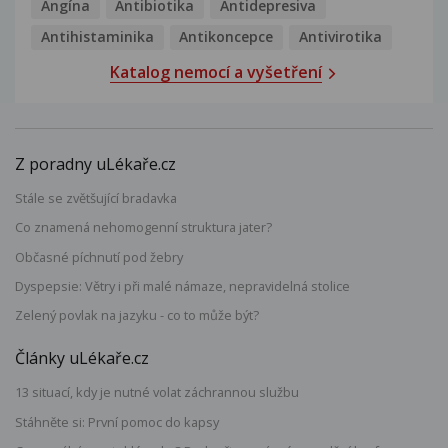
Angína
Antibiotika
Antidepresiva
Antihistaminika
Antikoncepce
Antivirotika
Katalog nemocí a vyšetření
Z poradny uLékaře.cz
Stále se zvětšující bradavka
Co znamená nehomogenní struktura jater?
Občasné píchnutí pod žebry
Dyspepsie: Větry i při malé námaze, nepravidelná stolice
Zelený povlak na jazyku - co to může být?
Články uLékaře.cz
13 situací, kdy je nutné volat záchrannou službu
Stáhněte si: První pomoc do kapsy