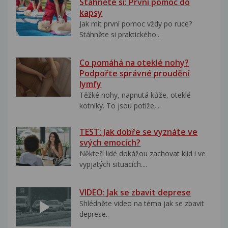
Stáhněte si: První pomoc do
kapsy
Jak mít první pomoc vždy po ruce?
Stáhněte si praktického...
Co pomáhá na oteklé nohy?
Podpořte správné proudění
lymfy
Těžké nohy, napnutá kůže, oteklé
kotníky. To jsou potíže,...
TEST: Jak dobře se vyznáte ve
svých emocích?
Někteří lidé dokážou zachovat klid i ve
vypjatých situacích....
VIDEO: Jak se zbavit deprese
Shlédněte video na téma jak se zbavit
deprese..