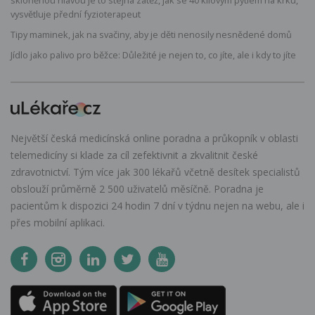
vysvětluje přední fyzioterapeut
Tipy maminek, jak na svačiny, aby je děti nenosily nesnědené domů
Jídlo jako palivo pro běžce: Důležité je nejen to, co jíte, ale i kdy to jíte
Největší česká medicínská online poradna a průkopník v oblasti
telemedicíny si klade za cíl zefektivnit a zkvalitnit české
zdravotnictví. Tým více jak 300 lékařů včetně desítek specialistů
obslouží průměrně 2 500 uživatelů měsíčně. Poradna je
pacientům k dispozici 24 hodin 7 dní v týdnu nejen na webu, ale i
přes mobilní aplikaci.