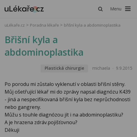
Menu
uLékaře.cz
Poradna lékaře
břišní kyla a abdominoplastika
Břišní kyla a
abdominoplastika
Plastická chirurgie
michaela
9.9.2015
Po porodu mi zůstalo vyklenutí v oblasti břišní stěny.
Můj ošetřující lékař mi do zprávy napsal diagnózu K439
- jiná a nespecifikovaná břišní kyla bez neprůchodnosti
nebo gangreny.
Můžu s touhle diagnózou jít i na abdominoplastiku?
A je hrazena zdráv.pojišťovnou?
Děkuji