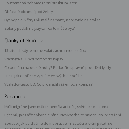
Co znamená nehomogenní struktura jater?
Občasné píchnutí pod žebry
Dyspepsie: Větry i při malé námaze, nepravidelná stolice
Zelený povlak na jazyku - co to může být?
Články uLékaře.cz
13 situací, kdy je nutné volat záchrannou službu
Stáhněte si: První pomoc do kapsy
Co pomáhá na oteklé nohy? Podpořte správné proudění lymfy
TEST: Jak dobře se vyznáte ve svých emocích?
Výsledky testu EQ: Co prozradil váš emoční kompas?
Žena-in.cz
Kvůli migréně jsem málem neměla ani děti, svěřuje se Helena
Pět tipů, jak začít dokonalé ráno. Nevynechejte snídani ani protažení
Způsob, jak se díváme do mobilu, velmi zatěžuje krční páteř, se
skloněnou hlavou je to stejná zátěž, jak se 40 kilovým pytlem na krku,