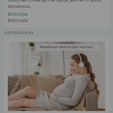
Dobry den chtela bych se zeptat jsem ve 12 tydnu
tehotenstvi...
Břišní kýla
Břišni kýla
DOPORUČUJEME
Nevolnost nemusí být nutnou...