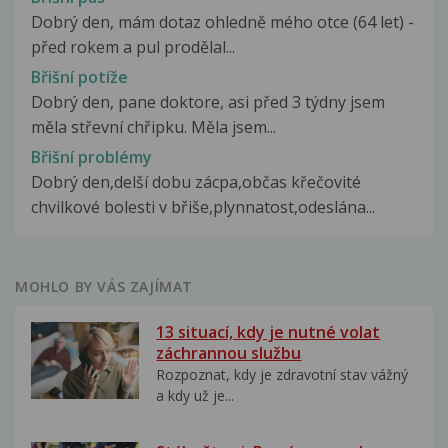
Dobrý den, mám dotaz ohledně mého otce (64 let) -
před rokem a pul prodělal...
Břišní potíže
Dobrý den, pane doktore, asi před 3 týdny jsem
měla střevní chřipku. Měla jsem...
Břišní problémy
Dobrý den,delší dobu zácpa,občas křečovité
chvilkové bolesti v břiše,plynnatost,odeslána...
MOHLO BY VÁS ZAJÍMAT
13 situací, kdy je nutné volat
záchrannou službu
Rozpoznat, kdy je zdravotní stav vážný
a kdy už je...