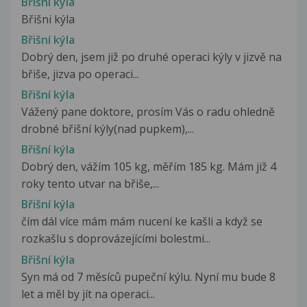
Břišní kýla
Břišni kýla
Břišní kýla
Dobrý den, jsem již po druhé operaci kýly v jizvě na
břiše, jizva po operaci...
Břišní kýla
Vážený pane doktore, prosím Vás o radu ohledně
drobné břišní kýly(nad pupkem),...
Břišní kýla
Dobrý den, vážím 105 kg, měřím 185 kg. Mám již 4
roky tento utvar na břiše,...
Břišní kýla
čím dál více mám mám nucení ke kašli a když se
rozkašlu s doprovázejícími bolestmi...
Břišní kýla
Syn má od 7 měsíců pupeční kýlu. Nyní mu bude 8
let a měl by jít na operaci...