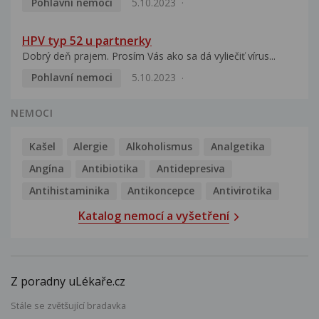
Pohlavní nemoci
5.10.2023
HPV typ 52 u partnerky
Dobrý deň prajem. Prosím Vás ako sa dá vyliečiť vírus...
Pohlavní nemoci
5.10.2023
NEMOCI
Kašel
Alergie
Alkoholismus
Analgetika
Angína
Antibiotika
Antidepresiva
Antihistaminika
Antikoncepce
Antivirotika
Katalog nemocí a vyšetření
Z poradny uLékaře.cz
Stále se zvětšující bradavka