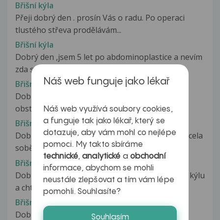
Břišní kýla
Přeji dobrý den . prosín Vás o radu. Po operaci
tlustého střeva prodělávám...
Břišní kýla
Dobrý den ,jsem 5 let po abdominoplastice a nevím
zda s tím souvisí můj problém. Při...
Náš web funguje jako lékař
Břišní kýla
Dobry den,muj dotaz se tyka strevni
obstrukce,mam po porodu rozestup brisnich...
Náš web využívá soubory cookies,
a funguje tak jako lékař, který se
Břišní kýla
dotazuje, aby vám mohl co nejlépe
Dobrý den, moje 82. letá maminka je doposud zcela
pomoci. My takto sbíráme
soběstačná a bydlí sama v...
technické
,
analytické
a
obchodní
Břišní kýla a cvičení
informace, abychom se mohli
Dobrý den, prosím Vás kamarádka má pupeční kýlu
neustále zlepšovat a tím vám lépe
a chtěla by cvičit. Prosím Vás...
pomohli. Souhlasíte?
Břišní kýla a fyzická aktivita
Dobrý den Jsem po operaci bříšní kýly 1 měsíc.
Souhlasím