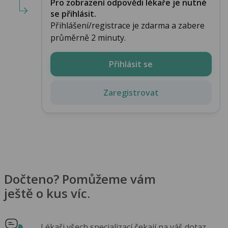
Pro zobrazení odpovědi lékaře je nutné
se přihlásit.
Přihlášení/registrace je zdarma a zabere
průměrně 2 minuty.
Přihlásit se
Zaregistrovat
Dočteno? Pomůžeme vám
ještě o kus víc.
Lékaři všech specializací čekají na váš dotaz.