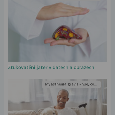
Ztukovatění jater v datech a obrazech
Myasthenia gravis – vše, co...