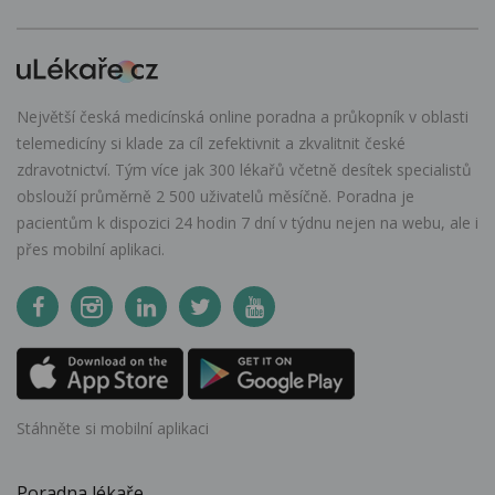
Největší česká medicínská online poradna a průkopník v oblasti
telemedicíny si klade za cíl zefektivnit a zkvalitnit české
zdravotnictví. Tým více jak 300 lékařů včetně desítek specialistů
obslouží průměrně 2 500 uživatelů měsíčně. Poradna je
pacientům k dispozici 24 hodin 7 dní v týdnu nejen na webu, ale i
přes mobilní aplikaci.
Stáhněte si mobilní aplikaci
Poradna lékaře