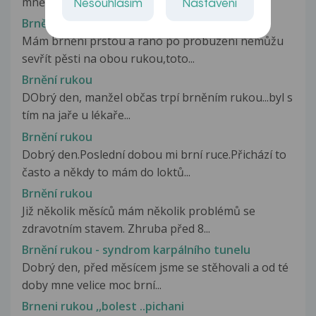
mně jedná o nějaký zdravotní...
Nesouhlasím
Nastavení
Brnění rukou
Mám brnění prstou a rano po probuzení nemůžu
sevřít pěsti na obou rukou,toto...
Brnění rukou
DObrý den, manžel občas trpí brněním rukou...byl s
tím na jaře u lékaře...
Brnění rukou
Dobrý den.Poslední dobou mi brní ruce.Přichází to
často a někdy to mám do loktů...
Brnění rukou
Již několik měsíců mám několik problémů se
zdravotním stavem. Zhruba před 8...
Brnění rukou - syndrom karpálního tunelu
Dobrý den, před měsícem jsme se stěhovali a od té
doby mne velice moc brní...
Brneni rukou ,,bolest ..pichani