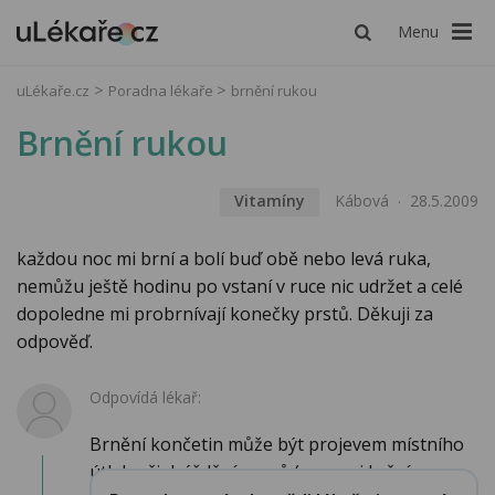
Menu
uLékaře.cz
Poradna lékaře
brnění rukou
Brnění rukou
Vitamíny
Kábová
28.5.2009
každou noc mi brní a bolí buď obě nebo levá ruka,
nemůžu ještě hodinu po vstaní v ruce nic udržet a celé
dopoledne mi probrnívají konečky prstů. Děkuji za
odpověď.
Odpovídá lékař:
Brnění končetin může být projevem místního
útlaku či dráždění nervů ( nemoci krční ...