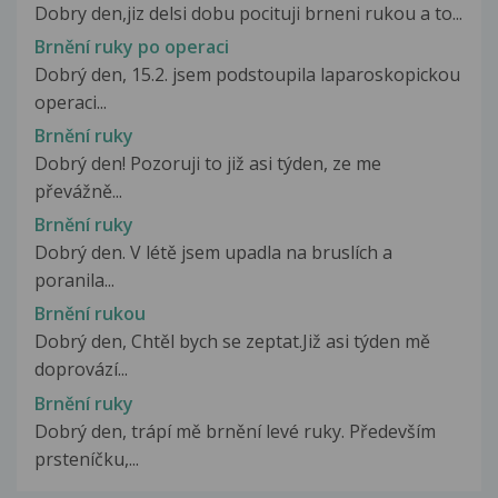
Dobry den,jiz delsi dobu pocituji brneni rukou a to...
Brnění ruky po operaci
Dobrý den, 15.2. jsem podstoupila laparoskopickou
operaci...
Brnění ruky
Dobrý den! Pozoruji to již asi týden, ze me
převážně...
Brnění ruky
Dobrý den. V létě jsem upadla na bruslích a
poranila...
Brnění rukou
Dobrý den, Chtěl bych se zeptat.Již asi týden mě
doprovází...
Brnění ruky
Dobrý den, trápí mě brnění levé ruky. Především
prsteníčku,...