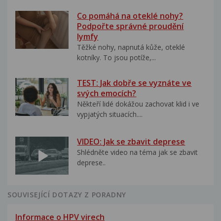
Co pomáhá na oteklé nohy?
Podpořte správné proudění
lymfy
Těžké nohy, napnutá kůže, oteklé
kotníky. To jsou potíže,...
TEST: Jak dobře se vyznáte ve
svých emocích?
Někteří lidé dokážou zachovat klid i ve
vypjatých situacích....
VIDEO: Jak se zbavit deprese
Shlédněte video na téma jak se zbavit
deprese..
SOUVISEJÍCÍ DOTAZY Z PORADNY
Informace o HPV virech