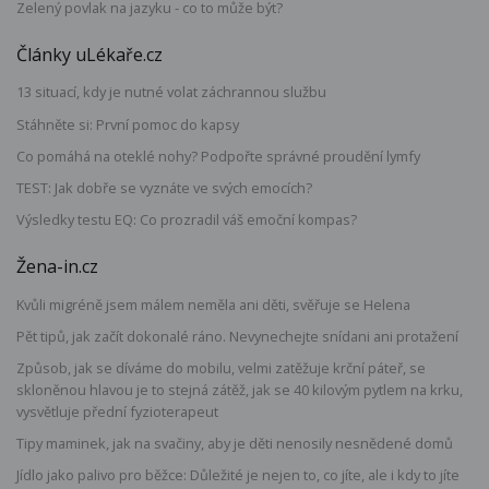
Zelený povlak na jazyku - co to může být?
Články uLékaře.cz
13 situací, kdy je nutné volat záchrannou službu
Stáhněte si: První pomoc do kapsy
Co pomáhá na oteklé nohy? Podpořte správné proudění lymfy
TEST: Jak dobře se vyznáte ve svých emocích?
Výsledky testu EQ: Co prozradil váš emoční kompas?
Žena-in.cz
Kvůli migréně jsem málem neměla ani děti, svěřuje se Helena
Pět tipů, jak začít dokonalé ráno. Nevynechejte snídani ani protažení
Způsob, jak se díváme do mobilu, velmi zatěžuje krční páteř, se
skloněnou hlavou je to stejná zátěž, jak se 40 kilovým pytlem na krku,
vysvětluje přední fyzioterapeut
Tipy maminek, jak na svačiny, aby je děti nenosily nesnědené domů
Jídlo jako palivo pro běžce: Důležité je nejen to, co jíte, ale i kdy to jíte