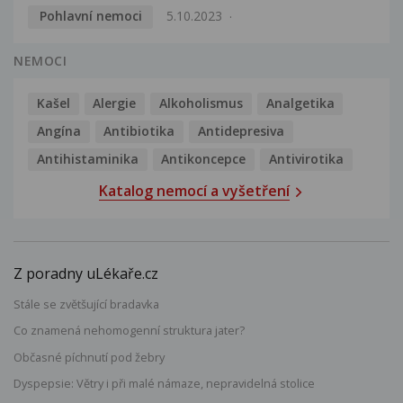
Pohlavní nemoci
5.10.2023
NEMOCI
Kašel
Alergie
Alkoholismus
Analgetika
Angína
Antibiotika
Antidepresiva
Antihistaminika
Antikoncepce
Antivirotika
Katalog nemocí a vyšetření
Z poradny uLékaře.cz
Stále se zvětšující bradavka
Co znamená nehomogenní struktura jater?
Občasné píchnutí pod žebry
Dyspepsie: Větry i při malé námaze, nepravidelná stolice