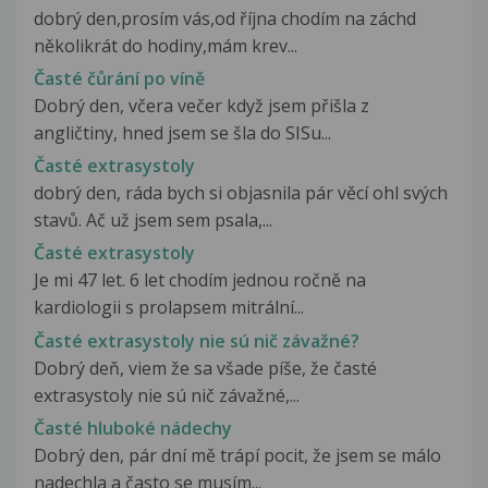
dobrý den,prosím vás,od října chodím na záchd
několikrát do hodiny,mám krev...
Časté čůrání po víně
Dobrý den, včera večer když jsem přišla z
angličtiny, hned jsem se šla do SISu...
Časté extrasystoly
dobrý den, ráda bych si objasnila pár věcí ohl svých
stavů. Ač už jsem sem psala,...
Časté extrasystoly
Je mi 47 let. 6 let chodím jednou ročně na
kardiologii s prolapsem mitrální...
Časté extrasystoly nie sú nič závažné?
Dobrý deň, viem že sa všade píše, že časté
extrasystoly nie sú nič závažné,...
Časté hluboké nádechy
Dobrý den, pár dní mě trápí pocit, že jsem se málo
nadechla a často se musím...