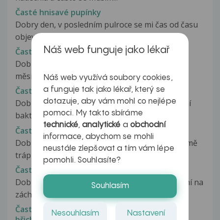
Časté hnisavé pupínky
Dobry den, v posledním pulroce se mi čas od času
objeví pupicek v oblasti ochlupení...
Náš web funguje jako lékař
Časté horečky a angíny
Dobrý den, můj sedmiletý syn má od září každý
měsíc horečky (kolem 39),trvají...
Náš web využívá soubory cookies,
a funguje tak jako lékař, který se
Časté chození na malou
dotazuje, aby vám mohl co nejlépe
Dobrý den, nedávno jsem byla léčená na střevní
pomoci. My takto sbíráme
bakterie v moči. Kontrolní kultivace...
technické
,
analytické
a
obchodní
Časté chození na velkou
informace, abychom se mohli
Dobrý den, chtěla bych se zeptat , už asi 14dní mě
neustále zlepšovat a tím vám lépe
trápí časté chození na velkou....
pomohli. Souhlasíte?
Časté chození na velkou
Dobrý den, už nějaký čas mě trápí časté chození na
Souhlasím
záchod(na velkou), nemám...
Časté chození na velkou doprovázející bolest
Nesouhlasím
Nastavení
břicha