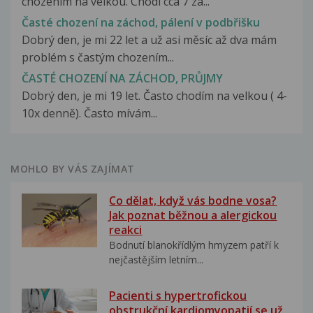
chozenim na velkou. Chodi cca 7 za...
Časté chození na záchod, pálení v podbřišku
Dobrý den, je mi 22 let a už asi měsíc až dva mám
problém s častým chozením...
ČASTÉ CHOZENÍ NA ZÁCHOD, PRŮJMY
Dobrý den, je mi 19 let. Často chodím na velkou ( 4-
10x denně). Často mívám...
MOHLO BY VÁS ZAJÍMAT
Co dělat, když vás bodne vosa?
Jak poznat běžnou a alergickou
reakci
Bodnutí blanokřídlým hmyzem patří k
nejčastějším letním...
Pacienti s hypertrofickou
obstrukční kardiomyopatií se už