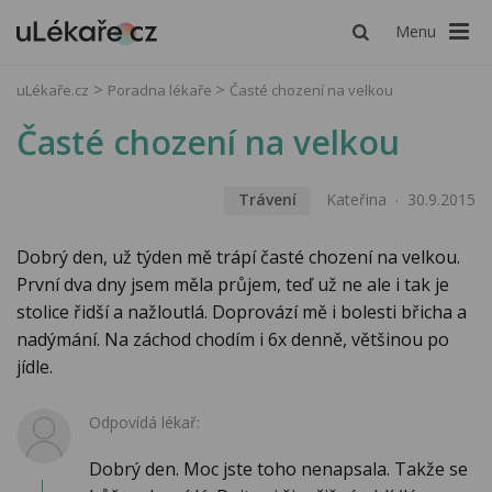
Menu
uLékaře.cz
Poradna lékaře
Časté chození na velkou
Časté chození na velkou
Trávení
Kateřina
30.9.2015
Dobrý den, už týden mě trápí časté chození na velkou.
První dva dny jsem měla průjem, teď už ne ale i tak je
stolice řidší a nažloutlá. Doprovází mě i bolesti břicha a
nadýmání. Na záchod chodím i 6x denně, většinou po
jídle.
Odpovídá lékař:
Dobrý den. Moc jste toho nenapsala. Takže se