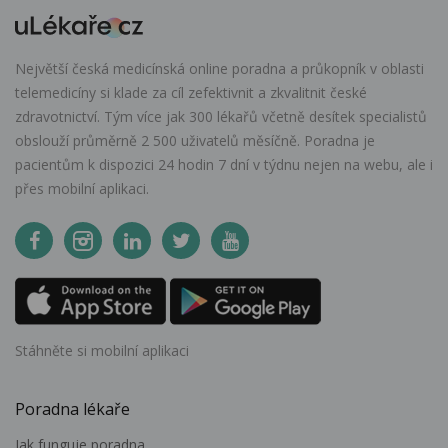
Největší česká medicínská online poradna a průkopník v oblasti
telemedicíny si klade za cíl zefektivnit a zkvalitnit české
zdravotnictví. Tým více jak 300 lékařů včetně desítek specialistů
obslouží průměrně 2 500 uživatelů měsíčně. Poradna je
pacientům k dispozici 24 hodin 7 dní v týdnu nejen na webu, ale i
přes mobilní aplikaci.
Stáhněte si mobilní aplikaci
Poradna lékaře
Jak funguje poradna