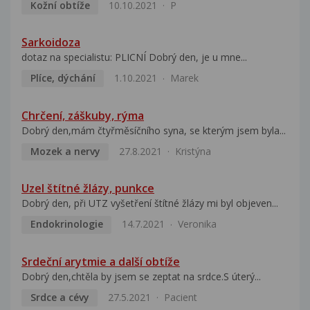
Kožní obtíže
10.10.2021
P
Sarkoidoza
dotaz na specialistu: PLICNÍ Dobrý den, je u mne...
Plíce, dýchání
1.10.2021
Marek
Chrčení, záškuby, rýma
Dobrý den,mám čtyřměsíčního syna, se kterým jsem byla...
Mozek a nervy
27.8.2021
Kristýna
Uzel štítné žlázy, punkce
Dobrý den, při UTZ vyšetření štítné žlázy mi byl objeven...
Endokrinologie
14.7.2021
Veronika
Srdeční arytmie a další obtíže
Dobrý den,chtěla by jsem se zeptat na srdce.S úterý...
Srdce a cévy
27.5.2021
Pacient