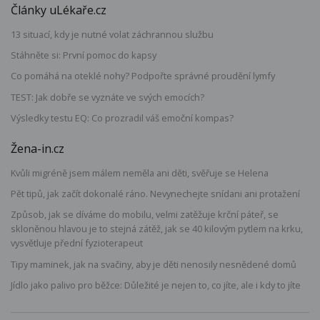
Články uLékaře.cz
13 situací, kdy je nutné volat záchrannou službu
Stáhněte si: První pomoc do kapsy
Co pomáhá na oteklé nohy? Podpořte správné proudění lymfy
TEST: Jak dobře se vyznáte ve svých emocích?
Výsledky testu EQ: Co prozradil váš emoční kompas?
Žena-in.cz
Kvůli migréně jsem málem neměla ani děti, svěřuje se Helena
Pět tipů, jak začít dokonalé ráno. Nevynechejte snídani ani protažení
Způsob, jak se díváme do mobilu, velmi zatěžuje krční páteř, se
skloněnou hlavou je to stejná zátěž, jak se 40 kilovým pytlem na krku,
vysvětluje přední fyzioterapeut
Tipy maminek, jak na svačiny, aby je děti nenosily nesnědené domů
Jídlo jako palivo pro běžce: Důležité je nejen to, co jíte, ale i kdy to jíte