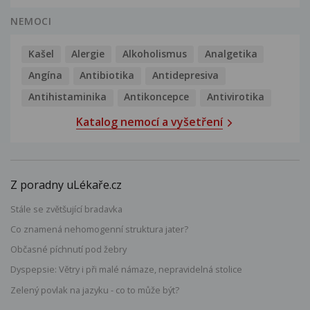
NEMOCI
Kašel
Alergie
Alkoholismus
Analgetika
Angína
Antibiotika
Antidepresiva
Antihistaminika
Antikoncepce
Antivirotika
Katalog nemocí a vyšetření
Z poradny uLékaře.cz
Stále se zvětšující bradavka
Co znamená nehomogenní struktura jater?
Občasné píchnutí pod žebry
Dyspepsie: Větry i při malé námaze, nepravidelná stolice
Zelený povlak na jazyku - co to může být?