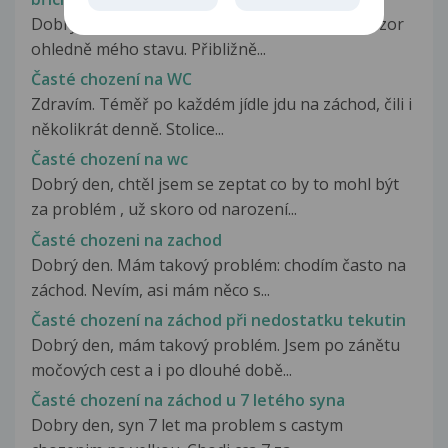
Dobrý den, ráda bych se Vás zeptala na Váš názor
ohledně mého stavu. Přibližně...
Časté chození na WC
Zdravím. Téměř po každém jídle jdu na záchod, čili i
několikrát denně. Stolice...
Časté chození na wc
Dobrý den, chtěl jsem se zeptat co by to mohl být
za problém , už skoro od narození...
Časté chozeni na zachod
Dobrý den. Mám takový problém: chodím často na
záchod. Nevím, asi mám něco s...
Časté chození na záchod při nedostatku tekutin
Dobrý den, mám takový problém. Jsem po zánětu
močových cest a i po dlouhé době...
Časté chození na záchod u 7 letého syna
Dobry den, syn 7 let ma problem s castym