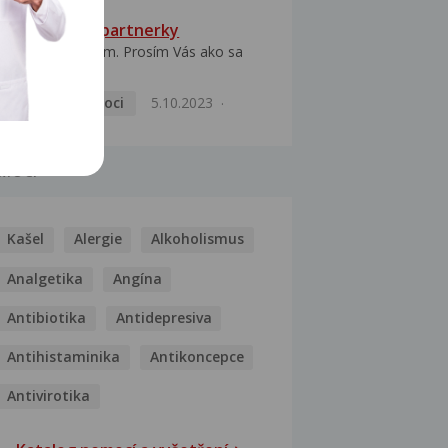
HPV typ 52 u partnerky
Dobrý deň prajem. Prosím Vás ako sa
dá vyliečiť vírus...
Pohlavní nemoci
5.10.2023
MOCI
Kašel
Alergie
Alkoholismus
Analgetika
Angína
Antibiotika
Antidepresiva
Antihistaminika
Antikoncepce
Antivirotika