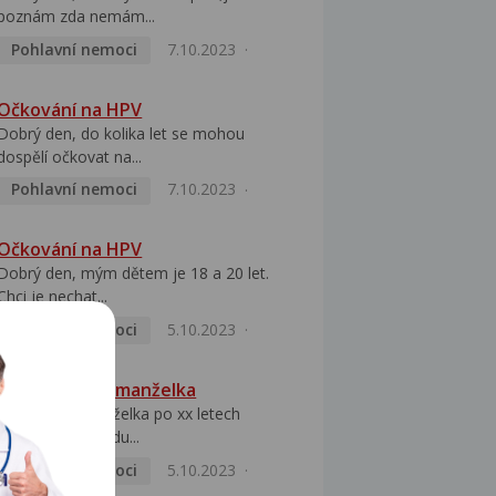
poznám zda nemám...
Pohlavní nemoci
7.10.2023
Očkování na HPV
Dobrý den, do kolika let se mohou
dospělí očkovat na...
Pohlavní nemoci
7.10.2023
Očkování na HPV
Dobrý den, mým dětem je 18 a 20 let.
Chci je nechat...
Pohlavní nemoci
5.10.2023
HPV pozitivní manželka
Dobrý den, manželka po xx letech
přivezla z Východu...
Pohlavní nemoci
5.10.2023