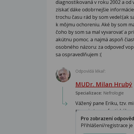
diagnostikovaná v roku 2002 a od v
získať dáke odobrnejšie informácie
trochu času rád by som vedel:(ak s
k môjmu ochoreniu. Aké by som mal
čoho by som sa mal vyvarovať a pr
akútnu pomoc. a najmä aspoň čias
osobného názoru: za odpoveď vopred
sa ospravedlňujem :(
Odpovídá lékař:
MUDr. Milan Hrubý
Specializace:
Nefrologie
Vážený pane Eriku, tzv. m
rozvoje tzv. nefrotického ..
Pro zobrazení odpovědi 
Přihlášení/registrace j