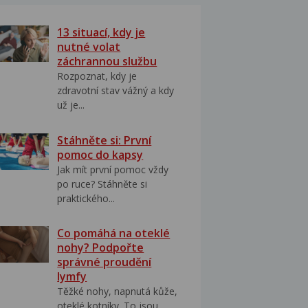
13 situací, kdy je
nutné volat
záchrannou službu
Rozpoznat, kdy je
zdravotní stav vážný a kdy
už je...
Stáhněte si: První
pomoc do kapsy
Jak mít první pomoc vždy
po ruce? Stáhněte si
praktického...
Co pomáhá na oteklé
nohy? Podpořte
správné proudění
lymfy
Těžké nohy, napnutá kůže,
oteklé kotníky. To jsou