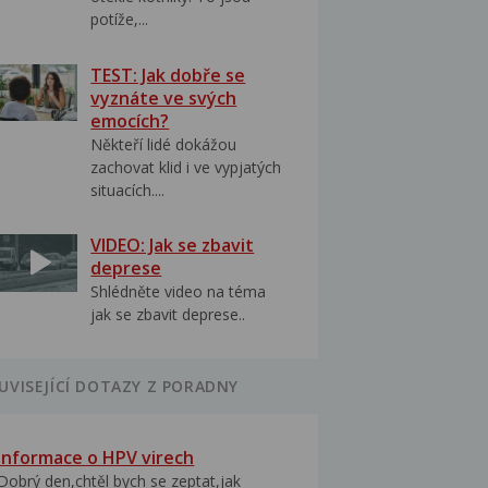
potíže,...
TEST: Jak dobře se
vyznáte ve svých
emocích?
Někteří lidé dokážou
zachovat klid i ve vypjatých
situacích....
VIDEO: Jak se zbavit
deprese
Shlédněte video na téma
jak se zbavit deprese..
UVISEJÍCÍ DOTAZY Z PORADNY
Informace o HPV virech
Dobrý den,chtěl bych se zeptat,jak