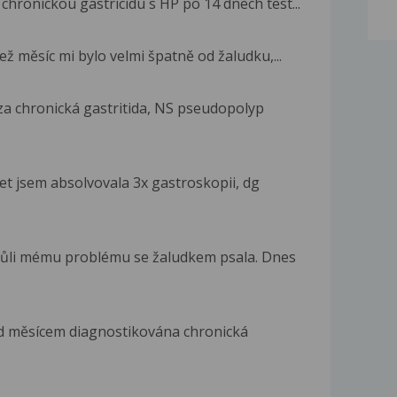
chronickou gastricidu s HP po 14 dnech test...
ž měsíc mi bylo velmi špatně od žaludku,...
za chronická gastritida, NS pseudopolyp
et jsem absolvovala 3x gastroskopii, dg
vůli mému problému se žaludkem psala. Dnes
ed měsícem diagnostikována chronická