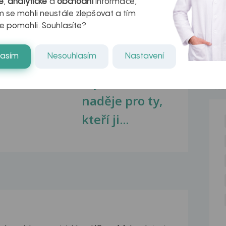
é
,
analytické
a
obchodní
informace,
 se mohli neustále zlepšovat a tím
e pomohli. Souhlasíte?
kovatění
Inovativní
lasím
Nesouhlasím
Nastavení
r v datech a
léčba
azech
myastenie –
NE
naděje pro ty,
kteří ji...