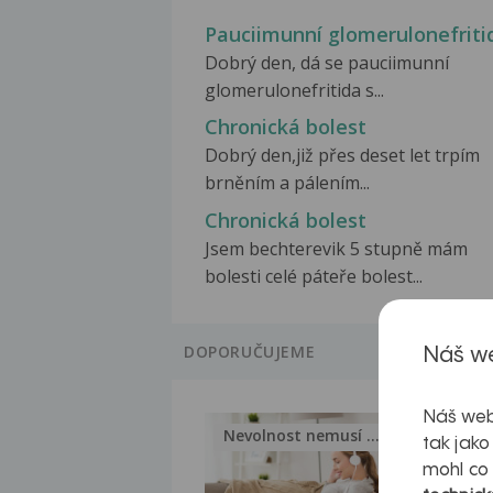
Pauciimunní glomerulonefriti
Dobrý den, dá se pauciimunní
glomerulonefritida s...
Chronická bolest
Dobrý den,již přes deset let trpím
brněním a pálením...
Chronická bolest
Jsem bechterevik 5 stupně mám
bolesti celé páteře bolest...
DOPORUČUJEME
Náš we
Náš web
Nevolnost nemusí být nutnou...
Jak 
tak jako
mohl co