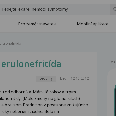
Pro zaměstnavatele
Mobilní aplikace
rulonefritída
erulonefritída
MO
Ledviny
Erik
12.10.2012
du od odborníka. Mám 18 rokov a trpím
lonefritídy. (Malé zmeny na glomeruloch)
a bral som Prednison v postupne znižujúcich
ieky neberiem žiadne. Bola mi