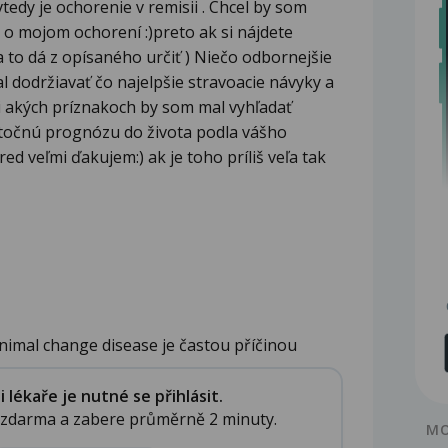
tedy je ochorenie v remisii . Chcel by som
 o mojom ochorení :)preto ak si nájdete
a to dá z opísaného určiť ) Niečo odbornejšie
 dodržiavať čo najelpšie stravoacie návyky a
i akých príznakoch by som mal vyhľadať
točnú prognózu do života podla vášho
 veľmi ďakujem:) ak je toho príliš veľa tak
inimal change disease je častou příčinou
.
lékaře je nutné se přihlásit.
e zdarma a zabere průměrně 2 minuty.
MO