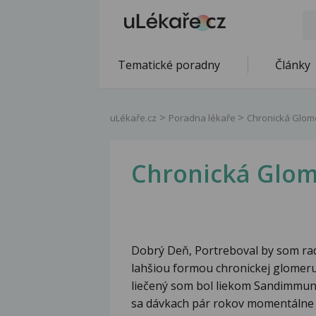
Tematické poradny
Články
uLékaře.cz
Poradna lékaře
Chronická Glome
Chronická Glom
Dobrý Deň, Portreboval by som ra
lahšiou formou chronickej glomeru
liečený som bol liekom Sandimmun 
sa dávkach pár rokov momentálne l