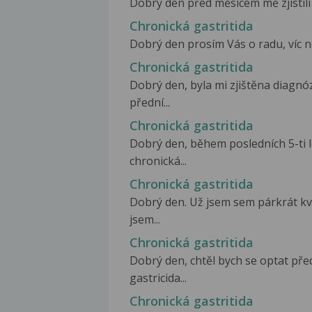
Dobrý den před měsícem mě zjistili 
Chronická gastritida
Dobrý den prosím Vás o radu, víc ne
Chronická gastritida
Dobrý den, byla mi zjištěna diagnó
přední...
Chronická gastritida
Dobrý den, během posledních 5-ti l
chronická...
Chronická gastritida
Dobrý den. Už jsem sem párkrát k
jsem...
Chronická gastritida
Dobrý den, chtěl bych se optat př
gastricida...
Chronická gastritida