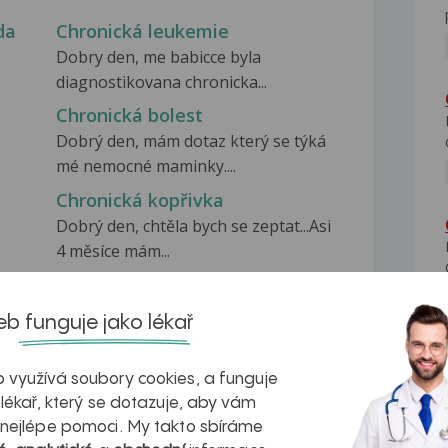
da
Chronická leukemie
Dobry den, me babicce byla
diagnostikovana chronicka...
Chronická bolest
Dobrý den, mám dotaz který se týká
mé nemocné maminky....
Chronická kopřivka
Dobrý den, chtěla bych se zeptat...Asi
4 měsíce mám...
b funguje jako lékař
 využívá soubory cookies, a funguje
na zdravá játra?
Myasthenia gravis – vše, co...
 lékař, který se dotazuje, aby vám
 nejlépe pomoci. My takto sbíráme