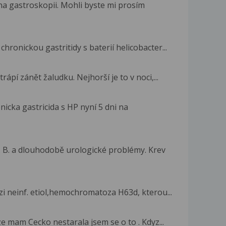
na gastroskopii. Mohli byste mi prosím
onickou gastritidy s baterií helicobacter...
rápí zánět žaludku. Nejhorší je to v noci,...
icka gastricida s HP nyní 5 dni na
 B. a dlouhodobě urologické problémy. Krev
zi neinf. etiol,hemochromatoza H63d, kterou...
ze mam Cecko nestarala jsem se o to . Kdyz...