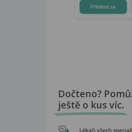
Přihlásit se
Dočteno? Pomů
ještě o kus víc.
Lékaři všech special