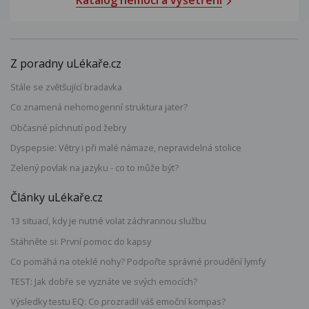
Katalog nemocí a vyšetření
Z poradny uLékaře.cz
Stále se zvětšující bradavka
Co znamená nehomogenní struktura jater?
Občasné píchnutí pod žebry
Dyspepsie: Větry i při malé námaze, nepravidelná stolice
Zelený povlak na jazyku - co to může být?
Články uLékaře.cz
13 situací, kdy je nutné volat záchrannou službu
Stáhněte si: První pomoc do kapsy
Co pomáhá na oteklé nohy? Podpořte správné proudění lymfy
TEST: Jak dobře se vyznáte ve svých emocích?
Výsledky testu EQ: Co prozradil váš emoční kompas?