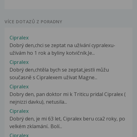
VÍCE DOTAZŮ Z PORADNY
Cipralex
Dobrý den,chci se zeptat na užívání cypralexu-
užívám ho 1 rok a byliny kotvičník.Je...
Cipralex
Dobrý den,chtěla bych se zeptat,jestli můžu
současně s Cipralexem užívat Magne...
Cipralex
Dobry den, pan doktor mi k Triticu pridal Cipralex (
nejnizzi davku), netusila...
Cipralex
Dobrý den, je mi 63 let, Cipralex beru cca2 roky, po
velkém zklamání.. Bolí...
Cipralex