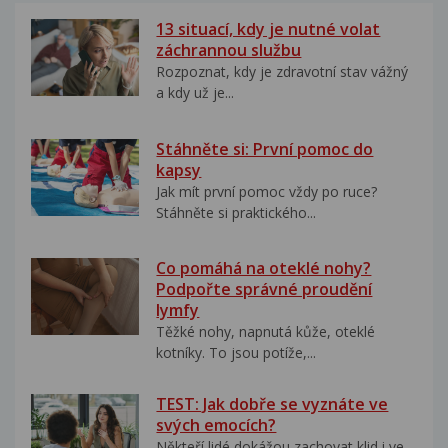
13 situací, kdy je nutné volat
záchrannou službu
Rozpoznat, kdy je zdravotní stav vážný
a kdy už je...
Stáhněte si: První pomoc do
kapsy
Jak mít první pomoc vždy po ruce?
Stáhněte si praktického...
Co pomáhá na oteklé nohy?
Podpořte správné proudění
lymfy
Těžké nohy, napnutá kůže, oteklé
kotníky. To jsou potíže,...
TEST: Jak dobře se vyznáte ve
svých emocích?
Někteří lidé dokážou zachovat klid i ve