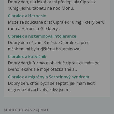
Dobrý den, má lékařka mi předepsala Cipralex
10mg, jednu tabletu na noc. Mohu...
Cipralex a Herpesin
Muze se soucasne brat Cipralex 10 mg , ktery beru
rano a Herpesin 400 ktery...
Cipralex a histaminová intolerance
Dobrý den užívám 3 měsíce Cipralex a před
měsícem mi byla zjištěna histaminova...
Cipralex a kotvičník
Dobrý den,informace ohledně cipralexu mám od
svého lékaře,ale moje otázka zněla...
Cipralex a migrény a Serotinový syndrom
Dobrý den, chtěl bych se zeptat, jak mám léčit
migrenózní záchvaty, když jsem...
MOHLO BY VÁS ZAJÍMAT