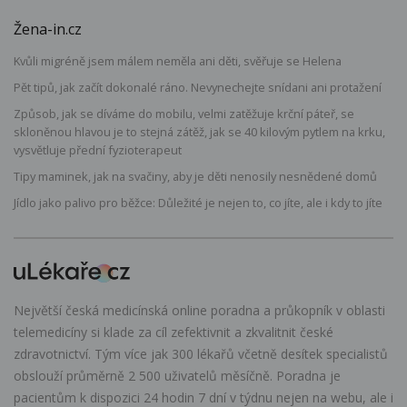
Žena-in.cz
Kvůli migréně jsem málem neměla ani děti, svěřuje se Helena
Pět tipů, jak začít dokonalé ráno. Nevynechejte snídani ani protažení
Způsob, jak se díváme do mobilu, velmi zatěžuje krční páteř, se
skloněnou hlavou je to stejná zátěž, jak se 40 kilovým pytlem na krku,
vysvětluje přední fyzioterapeut
Tipy maminek, jak na svačiny, aby je děti nenosily nesnědené domů
Jídlo jako palivo pro běžce: Důležité je nejen to, co jíte, ale i kdy to jíte
Největší česká medicínská online poradna a průkopník v oblasti
telemedicíny si klade za cíl zefektivnit a zkvalitnit české
zdravotnictví. Tým více jak 300 lékařů včetně desítek specialistů
obslouží průměrně 2 500 uživatelů měsíčně. Poradna je
pacientům k dispozici 24 hodin 7 dní v týdnu nejen na webu, ale i