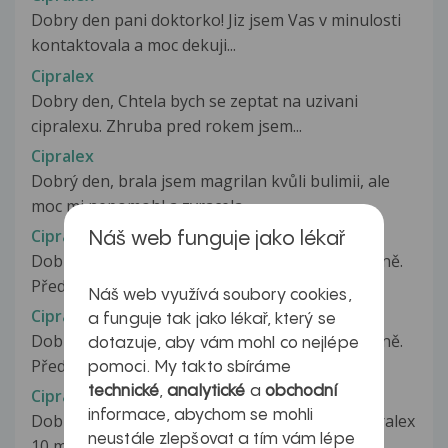
Dobry den pani doktorko! Jiz jsem Vas v minulosti
kontaktovala a moc dekuji...
Cipralex
Dobry den, Chtela bych se zeptat na uzivani
cipralexu. Zhruba pred rokem jsem...
Cipralex
Dobrý den, brala jsem magrilan kvůli bulimii, ale
moc mi nepomohl a zvracela...
Cipralex
Náš web funguje jako lékař
Dobrý den, užívám cca 10 let Cipralex, 1 tbl denně.
Před 9 měsíci mě začalo...
Náš web využívá soubory cookies,
Cipralex
a funguje tak jako lékař, který se
Dobrý den, užívám cca 10 let Cipralex, 1 tbl denně.
dotazuje, aby vám mohl co nejlépe
Před 9 měsíci mě začalo...
pomoci. My takto sbíráme
technické
,
analytické
a
obchodní
Cipralex
informace, abychom se mohli
Dobrý den, ráda bych se poradila kvuli leku cipralex
neustále zlepšovat a tím vám lépe
10 mg. Dostala jsem ho...