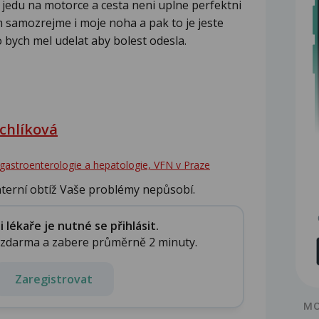
z jedu na motorce a cesta neni uplne perfektni
m samozrejme i moje noha a pak to je jeste
co bych mel udelat aby bolest odesla.
chlíková
a - gastroenterologie a hepatologie, VFN v Praze
nterní obtíž Vaše problémy nepůsobí.
...
lékaře je nutné se přihlásit.
e zdarma a zabere průměrně 2 minuty.
Zaregistrovat
MO