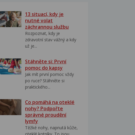
13 situací, kdy je
nutné volat
záchrannou službu
Rozpoznat, kdy je
zdravotní stav vážný a kdy
už je...
Stáhněte si: První
pomoc do kapsy
Jak mít první pomoc vždy
po ruce? Stáhněte si
praktického...
Co pomáhá na oteklé
nohy? Podpořte
správné proudění
lymfy
Těžké nohy, napnutá kůže,
oteklé kotníky. To jsou