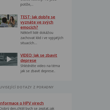
potíže,...
TEST: Jak dobře se
vyznáte ve svých
emocích?
Někteří lidé dokážou
zachovat klid i ve vypjatých
situacích....
VIDEO: Jak se zbavit
deprese
Shlédněte video na téma
jak se zbavit deprese..
UVISEJÍCÍ DOTAZY Z PORADNY
Informace o HPV virech
Dobrý den,chtěl bych se zeptat,jak