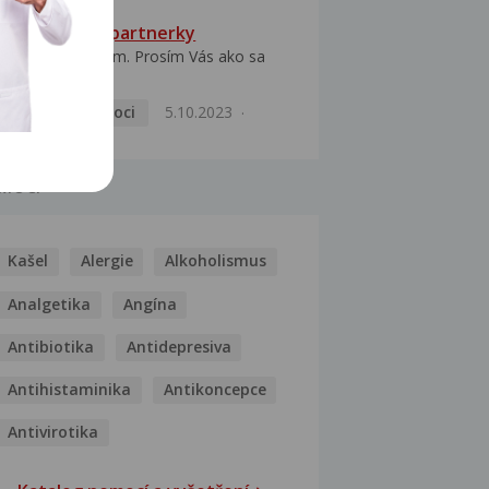
HPV typ 52 u partnerky
Dobrý deň prajem. Prosím Vás ako sa
dá vyliečiť vírus...
Pohlavní nemoci
5.10.2023
MOCI
Kašel
Alergie
Alkoholismus
Analgetika
Angína
Antibiotika
Antidepresiva
Antihistaminika
Antikoncepce
Antivirotika