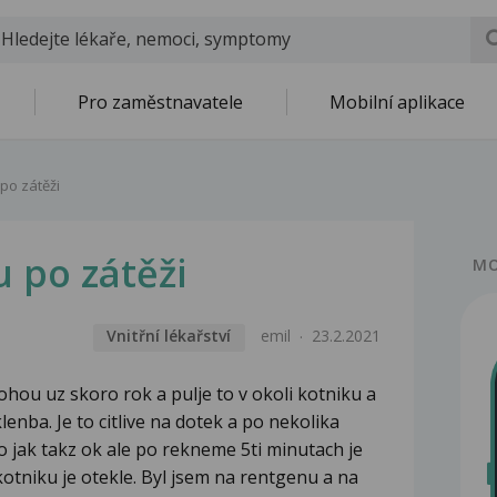
Pro zaměstnavatele
Mobilní aplikace
 po zátěži
u po zátěži
MO
Vnitřní lékařství
emil
23.2.2021
ou uz skoro rok a pulje to v okoli kotniku a
lenba. Je to citlive na dotek a po nekolika
o jak takz ok ale po rekneme 5ti minutach je
i kotniku je otekle. Byl jsem na rentgenu a na