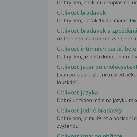
Dobrý den, našli mi ureaplasma, uděla
Citlivost bradavek
Dobry den, uz tak 14 dni mam citliv
Citlivost bradavek a zpožděn
už třetí den mám mírně zvetšené a n
Citlivost intimních partií, bol
Dobrý den, již delší dobu trpím citliv
Citlivost jater po cholecystek
Jsem po laparu žlučníku před několi
louskání...
Citlivost jazyka
Dobrý už týden mám na jazyku takov
Citlivost jedné bradavky
Dobrý den, je mi 49 let a poslední d
zvýšenou...
Citlivost jizvy po obřízce