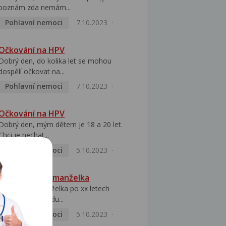
poznám zda nemám...
Pohlavní nemoci
7.10.2023
Očkování na HPV
Dobrý den, do kolika let se mohou
dospělí očkovat na...
Pohlavní nemoci
7.10.2023
Očkování na HPV
Dobrý den, mým dětem je 18 a 20 let.
Chci je nechat...
Pohlavní nemoci
5.10.2023
HPV pozitivní manželka
Dobrý den, manželka po xx letech
přivezla z Východu...
Pohlavní nemoci
5.10.2023