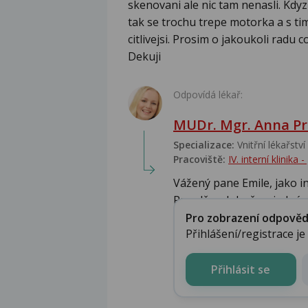
skenovani ale nic tam nenasli. Kdy
tak se trochu trepe motorka a s ti
citlivejsi. Prosim o jakoukoli radu 
Dekuji
Odpovídá lékař:
MUDr. Mgr. Anna Pr
Specializace:
Vnitřní lékařství
Pracoviště:
IV. interní klinik
Vážený pane Emile, jako i
Pravděpodobně se jedná o 
Pro zobrazení odpovědi 
Přihlášení/registrace j
Přihlásit se