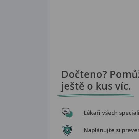
Dočteno? Pomů
ještě o kus víc.
Lékaři všech special
Naplánujte si preve