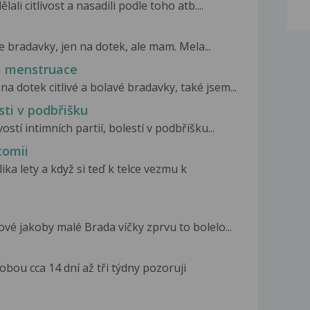
li citlivost a nasadili podle toho atb....
e bradavky, jen na dotek, ale mam. Mela...
á menstruace
a dotek citlivé a bolavé bradavky, také jsem...
esti v podbřišku
ostí intimních partií, bolestí v podbříšku...
tomii
ka lety a když si teď k telce vezmu k
é jakoby malé Brada víčky zprvu to bolelo...
obou cca 14 dní až tři týdny pozoruji