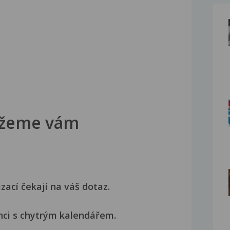
žeme vám
izací čekají na váš dotaz.
nci s chytrým kalendářem.