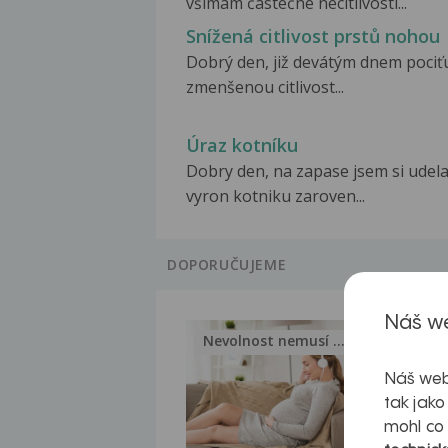
všímám částečné necitlivosti...
Snížená citlivost prstů nohou
Dobrý den, již devátým dnem pociťu
zmenšenou citlivost...
Úraz kotníku
Dobry den, na zapase jsem si udela
vyron kotniku zaroven...
DOPORUČUJEME
Náš we
Nevolnost nemusí být nutnou...
Jak 
Náš web
tak jako
mohl co