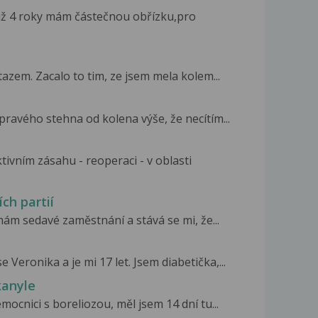
Již 4 roky mám částečnou obřízku,pro
azem. Zacalo to tim, ze jsem mela kolem...
 pravého stehna od kolena výše, že necítím...
ivním zásahu - reoperaci - v oblasti
ích partií
 mám sedavé zaměstnání a stává se mi, že...
Veronika a je mi 17 let. Jsem diabetička,...
kanyle
mocnici s boreliozou, měl jsem 14 dní tu...