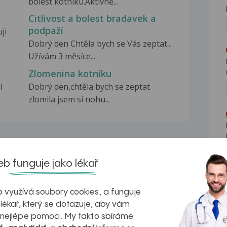
bolest kotníku.Aktivně...
Citlivost a bolest bradavek a
podpaží
ji
Dobrý den Chtěla bych se Vás zeptat...
Užívám 3 měsíce...
Zlomenina kotníku
l
Dobrý den,chtěla bych se zeptat
zlomila jsem si nohu...
b funguje jako lékař
na zdravá játra?
Myasthenia gravis – vše, co...
 využívá soubory cookies, a funguje
 lékař, který se dotazuje, aby vám
 nejlépe pomoci. My takto sbíráme