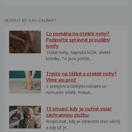
MOHLO BY VÁS ZAJÍMAT
Co pomáhá na oteklé nohy?
Podpořte správné proudění
lymfy
Těžké nohy, napnutá kůže, oteklé
kotníky. To jsou potíže,...
Trpíte na těžké a oteklé nohy?
Víme asi proč
S oteklými a těžkými nohami se
nemusíte smířit. Pokud...
13 situací, kdy je nutné volat
záchrannou službu
Rozpoznat, kdy je zdravotní stav vážný
a kdy už je...