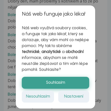
Dobrý den, mám problémy s kotníkem a to že po
nějakém dopadu mě kotník začne...
Náš web funguje jako lékař
Bolest kotníku
Dobrý den, měl bych na vas dotaz. Hraji
poloprofesionalne basketbal a pred...
Náš web využívá soubory cookies,
Bolest kotníku
a funguje tak jako lékař, který se
dotazuje, aby vám mohl co nejlépe
Dobrý den,od 1 června mě začali bolet kotníky a
pomoci. My takto sbíráme
chodidla poté natekli.prisuzovala...
technické
,
analytické
a
obchodní
Bolest kotníku
informace, abychom se mohli
Dobrý den, před dvěma týdny jsem byla tancovat
neustále zlepšovat a tím vám lépe
(ve folklorním souboru) a při...
pomohli. Souhlasíte?
Bolest kotníku
Dobrý den, 1. Května jsem běžela půl maratón-v
Souhlasím
terénu. Těsně před cílem,na...
Bolest kotníku
Nesouhlasím
Nastavení
Dobrý den, Včera jsem byla u kamarádky a sķákaly
jsme na trampolíně. Při jednom...