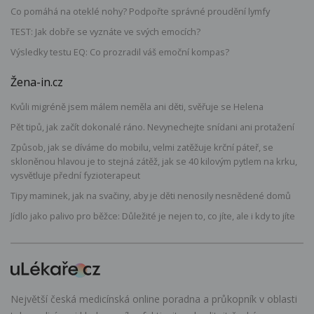
Co pomáhá na oteklé nohy? Podpořte správné proudění lymfy
TEST: Jak dobře se vyznáte ve svých emocích?
Výsledky testu EQ: Co prozradil váš emoční kompas?
Žena-in.cz
Kvůli migréně jsem málem neměla ani děti, svěřuje se Helena
Pět tipů, jak začít dokonalé ráno. Nevynechejte snídani ani protažení
Způsob, jak se díváme do mobilu, velmi zatěžuje krční páteř, se
skloněnou hlavou je to stejná zátěž, jak se 40 kilovým pytlem na krku,
vysvětluje přední fyzioterapeut
Tipy maminek, jak na svačiny, aby je děti nenosily nesnědené domů
Jídlo jako palivo pro běžce: Důležité je nejen to, co jíte, ale i kdy to jíte
Největší česká medicínská online poradna a průkopník v oblasti