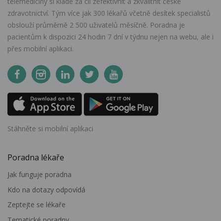
telemedicíny si klade za cíl zefektivnit a zkvalitnit české
zdravotnictví. Tým více jak 300 lékařů včetně desítek specialistů
obslouží průměrně 2 500 uživatelů měsíčně. Poradna je
pacientům k dispozici 24 hodin 7 dní v týdnu nejen na webu, ale i
přes mobilní aplikaci.
Stáhněte si mobilní aplikaci
Poradna lékaře
Jak funguje poradna
Kdo na dotazy odpovídá
Zeptejte se lékaře
Tematické poradny