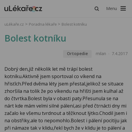
Menu
uLékaře.cz
Poradna lékaře
Bolest kotníku
Bolest kotníku
Ortopedie
milan
7.4.2017
Dobrý den,již několik let mě trápí bolest
kotníku.Aktivně jsem sportoval co víkend na
hřisťích.Před dvěma léty jsem přestal,jelikož se situace
zhoršila na tolik že po víkendu na hřišti jsem kulhal až
do čtvrtka.Bolest byla v obasti paty.Přesunula se na
nárt kde mám velmi silné pálení,asi před čtrnácti dny mi
začalo ke všemu tvrdnout a těžknout lýtko.Chodil jsem i
na obstřiky,ale to nepomohlo.Bolest i pálení pocitiju jak
při námaze tak v klidu,řekl bych že v klidu je to pálení a