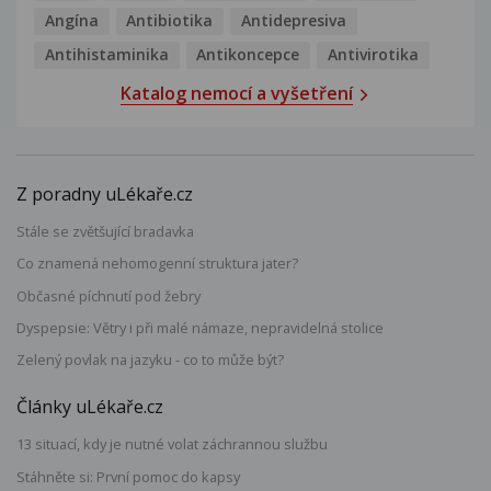
Angína
Antibiotika
Antidepresiva
Antihistaminika
Antikoncepce
Antivirotika
Katalog nemocí a vyšetření
Z poradny uLékaře.cz
Stále se zvětšující bradavka
Co znamená nehomogenní struktura jater?
Občasné píchnutí pod žebry
Dyspepsie: Větry i při malé námaze, nepravidelná stolice
Zelený povlak na jazyku - co to může být?
Články uLékaře.cz
13 situací, kdy je nutné volat záchrannou službu
Stáhněte si: První pomoc do kapsy