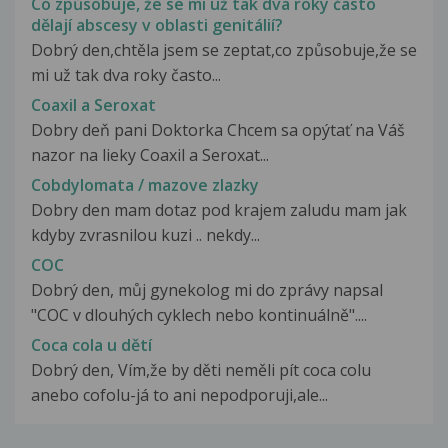
Co způsobuje, že se mi už tak dva roky často
dělají abscesy v oblasti genitálií?
Dobrý den,chtěla jsem se zeptat,co způsobuje,že se
mi už tak dva roky často...
Coaxil a Seroxat
Dobry deň pani Doktorka Chcem sa opýtať na Váš
nazor na lieky Coaxil a Seroxat...
Cobdylomata / mazove zlazky
Dobry den mam dotaz pod krajem zaludu mam jak
kdyby zvrasnilou kuzi .. nekdy...
COC
Dobrý den, můj gynekolog mi do zprávy napsal
"COC v dlouhých cyklech nebo kontinuálně"....
Coca cola u dětí
Dobrý den, Vím,že by děti neměli pít coca colu
anebo cofolu-já to ani nepodporuji,ale...