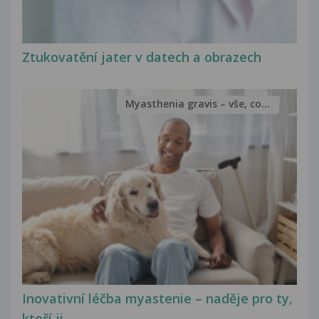
Ztukovatění jater v datech a obrazech
Myasthenia gravis – vše, co...
Inovativní léčba myastenie – naděje pro ty,
kteří ji...