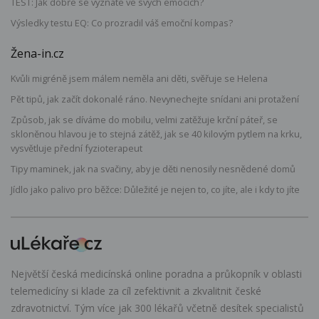
TEST: Jak dobře se vyznáte ve svých emocích?
Výsledky testu EQ: Co prozradil váš emoční kompas?
Žena-in.cz
Kvůli migréně jsem málem neměla ani děti, svěřuje se Helena
Pět tipů, jak začít dokonalé ráno. Nevynechejte snídani ani protažení
Způsob, jak se díváme do mobilu, velmi zatěžuje krční páteř, se
skloněnou hlavou je to stejná zátěž, jak se 40 kilovým pytlem na krku,
vysvětluje přední fyzioterapeut
Tipy maminek, jak na svačiny, aby je děti nenosily nesnědené domů
Jídlo jako palivo pro běžce: Důležité je nejen to, co jíte, ale i kdy to jíte
Největší česká medicínská online poradna a průkopník v oblasti
telemedicíny si klade za cíl zefektivnit a zkvalitnit české
zdravotnictví. Tým více jak 300 lékařů včetně desítek specialistů