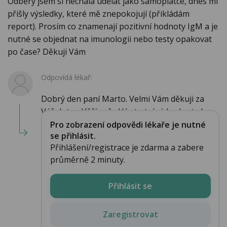
Odběry jsem si nechala udělat jako samoplátce, dnes mi
přišly výsledky, které mě znepokojují (přikládám
report). Prosím co znamenají pozitivní hodnoty IgM a je
nutné se objednat na imunologii nebo testy opakovat
po čase? Děkuji Vám
Odpovídá lékař:
Dobrý den paní Marto. Velmi Vám děkuji za
Váš dotaz. Věřím, že Vás to trápí. hodnota Ig...
Pro zobrazení odpovědi lékaře je nutné
se přihlásit.
Přihlášení/registrace je zdarma a zabere
průměrně 2 minuty.
Přihlásit se
Zaregistrovat