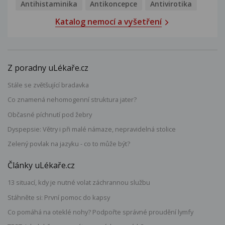
Antihistaminika
Antikoncepce
Antivirotika
Katalog nemocí a vyšetření
Z poradny uLékaře.cz
Stále se zvětšující bradavka
Co znamená nehomogenní struktura jater?
Občasné píchnutí pod žebry
Dyspepsie: Větry i při malé námaze, nepravidelná stolice
Zelený povlak na jazyku - co to může být?
Články uLékaře.cz
13 situací, kdy je nutné volat záchrannou službu
Stáhněte si: První pomoc do kapsy
Co pomáhá na oteklé nohy? Podpořte správné proudění lymfy