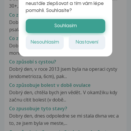
neustále zlepšovat a tím vám lépe
30+, zašla jsem si na odběr...
pomohli. Souhlasíte?
Co znamenají výsledky krve
Dobrý den paní doktorko už jsem vám vícekrát
Souhlasím
psala aby jste mi poradila a potřebovala...
Co znamenaji vysledky??
Nesouhlasím
Nastavení
Dobry den, co znamenaji tyto vysledky?? B-
monocyty 0.209 ( misto 0.02-0.120)...
Co způsobí s cystou?
Dobrý den, v roce 2013 jsem byla na operaci cysty
(endometrioza, 6cm), pak...
Co způsobuje bolest v době ovulace
Dobrý den, chtěla bych jen vědět.. V okamžiku kdy
začnu cítit bolest (v době...
Co zpusobuje tyto stavy?
Dobry den, dnes odpoledne se mi stala divna vec a
to, ze jsem byla ve meste,...