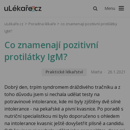
Menu
uLékaře.cz
Poradna lékaře
co znamenají pozitivní protilátky
IgM?
Co znamenají pozitivní
protilátky IgM?
Praktické lékařství
Marta
26.1.2021
Dobrý den, trpím syndromem dráždivého tračníku a z
toho důvodu jsem si nechala udělat testy na
potravinové intolerance, kde mi byly zjištěny dvě silné
intolerance - na pekařské a pivní kvasnice. Po poradě s
nutriční specialistkou mi bylo doporučeno s ohledem
na intolerance kvasnic ještě dovyšetřit plísně a candidu.