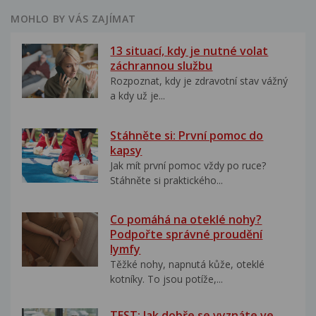
MOHLO BY VÁS ZAJÍMAT
13 situací, kdy je nutné volat
záchrannou službu
Rozpoznat, kdy je zdravotní stav vážný
a kdy už je...
Stáhněte si: První pomoc do
kapsy
Jak mít první pomoc vždy po ruce?
Stáhněte si praktického...
Co pomáhá na oteklé nohy?
Podpořte správné proudění
lymfy
Těžké nohy, napnutá kůže, oteklé
kotníky. To jsou potíže,...
TEST: Jak dobře se vyznáte ve