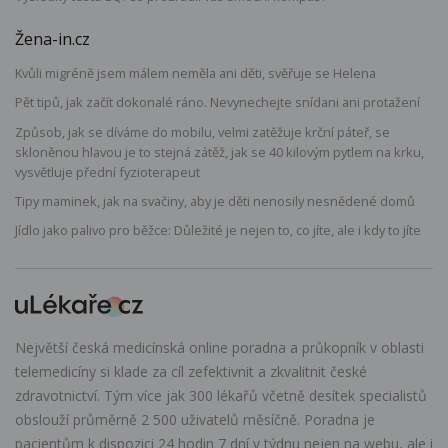
Žena-in.cz
Kvůli migréně jsem málem neměla ani děti, svěřuje se Helena
Pět tipů, jak začít dokonalé ráno. Nevynechejte snídani ani protažení
Způsob, jak se díváme do mobilu, velmi zatěžuje krční páteř, se
skloněnou hlavou je to stejná zátěž, jak se 40 kilovým pytlem na krku,
vysvětluje přední fyzioterapeut
Tipy maminek, jak na svačiny, aby je děti nenosily nesnědené domů
Jídlo jako palivo pro běžce: Důležité je nejen to, co jíte, ale i kdy to jíte
Největší česká medicínská online poradna a průkopník v oblasti
telemedicíny si klade za cíl zefektivnit a zkvalitnit české
zdravotnictví. Tým více jak 300 lékařů včetně desítek specialistů
obslouží průměrně 2 500 uživatelů měsíčně. Poradna je
pacientům k dispozici 24 hodin 7 dní v týdnu nejen na webu, ale i