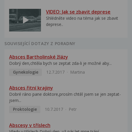
VIDEO: Jak se zbavit deprese
Shlédněte video na téma jak se zbavit
deprese..
SOUVISEJÍCÍ DOTAZY Z PORADNY
Absces Bartholinské žlázy
Dobrý den,chtěla bych se zeptat zda-li je možné aby...
Gynekologie
12.7.2017
Martina
Absces řitní krajiny
Dobré ráno pane doktore,prosím chtěl jsem se jen zeptat-
jsem...
Proktologie
10.7.2017
Petr
Abscesy v tříslech
Vředy v tříslech Dobrý den, už pár let mne trápí...