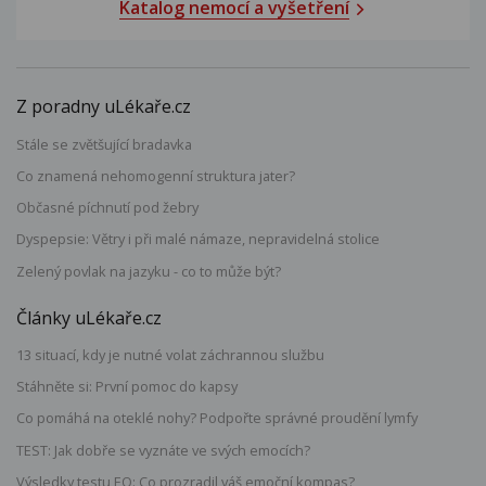
Katalog nemocí a vyšetření
Z poradny uLékaře.cz
Stále se zvětšující bradavka
Co znamená nehomogenní struktura jater?
Občasné píchnutí pod žebry
Dyspepsie: Větry i při malé námaze, nepravidelná stolice
Zelený povlak na jazyku - co to může být?
Články uLékaře.cz
13 situací, kdy je nutné volat záchrannou službu
Stáhněte si: První pomoc do kapsy
Co pomáhá na oteklé nohy? Podpořte správné proudění lymfy
TEST: Jak dobře se vyznáte ve svých emocích?
Výsledky testu EQ: Co prozradil váš emoční kompas?