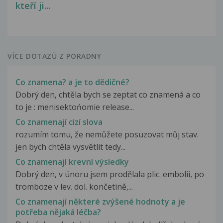
kteří ji...
VÍCE DOTAZŮ Z PORADNY
Co znamena? a je to dědičné?
Dobrý den, chtěla bych se zeptat co znamená a co
to je : menisektońomie release...
Co znamenají cizí slova
rozumím tomu, že nemůžete posuzovat můj stav.
jen bych chtěla vysvětlit tedy...
Co znamenají krevní výsledky
Dobrý den, v únoru jsem prodělala plic. embolii, po
tromboze v lev. dol. končetině,...
Co znamenají některé zvýšené hodnoty a je
potřeba nějaká léčba?