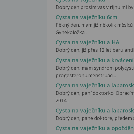
Dobry den prosim vas v rijnu mi byla
Cysta na vaječníku 6cm
Pěkný den, mám již několik měsíců cy
Gynekoložka...
Cysta na vaječníku a HA
Dobrý den, již přes 12 let beru antik
Cysta na vaječníku a krvácení
Dobrý den, mam syndrom polycystic
progesteronu.menstruaci...
Cysta na vaječníku a laparos
Dobrý den, paní doktorko. Obracím
2014...
Cysta na vaječníku a laparos
Dobrý den, pane doktore, předem se
Cysta na vaječníku a opoždě