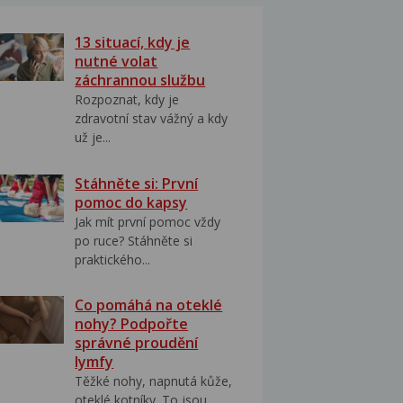
13 situací, kdy je
nutné volat
záchrannou službu
Rozpoznat, kdy je
zdravotní stav vážný a kdy
už je...
Stáhněte si: První
pomoc do kapsy
Jak mít první pomoc vždy
po ruce? Stáhněte si
praktického...
Co pomáhá na oteklé
nohy? Podpořte
správné proudění
lymfy
Těžké nohy, napnutá kůže,
oteklé kotníky. To jsou