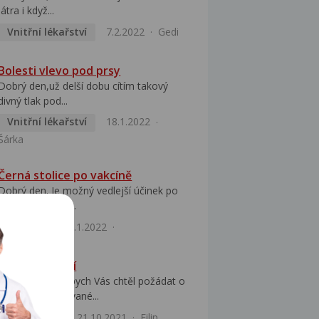
játra i když...
Vnitřní lékařství
7.2.2022
Gedi
Bolesti vlevo pod prsy
Dobrý den,už delší dobu cítím takový
divný tlak pod...
Vnitřní lékařství
18.1.2022
Šárka
Černá stolice po vakcíně
Dobrý den. Je možný vedlejší účinek po
3 dávce vakcíny...
Infekce
12.1.2022
Bolest zápěstí
Dobrý den, rád bych Vás chtěl požádat o
názor na opakované...
Ortopedie
21.10.2021
Filip