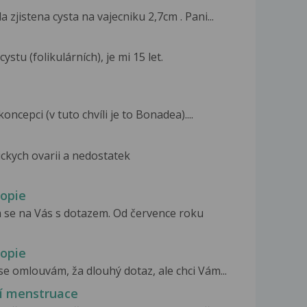
 zjistena cysta na vajecniku 2,7cm . Pani...
stu (folikulárních), je mi 15 let.
oncepci (v tuto chvíli je to Bonadea)....
kych ovarii a nedostatek
kopie
 se na Vás s dotazem. Od července roku
kopie
 omlouvám, ža dlouhý dotaz, ale chci Vám...
ní menstruace