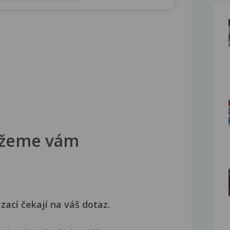
žeme vám
izací čekají na váš dotaz.