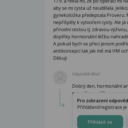
17.9. a řekla mi, že po operaci mi 
aby se mi cysta už neudělala. Jeli
gynekoložka předepsala Proveru. M
nepřišpěly k vytvoření cysty. Ale j
přírodní cestou tj. zdravou výživo
doplňky hormonální léčbu nahradi
A pokud bych se přeci jenom podří
antikoncepcí tak jak mě má HM ochr
Děkuji
Odpovídá lékař:
Dobrý den, hormonální ant
netvoří se vajíčka...
Pro zobrazení odpovědi 
Přihlášení/registrace j
Přihlásit se