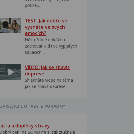
potíže,...
TEST: Jak dobře se
vyznáte ve svých
emocích?
Někteří lidé dokážou
zachovat klid i ve vypjatých
situacích....
VIDEO: Jak se zbavit
deprese
Shlédněte video na téma
jak se zbavit deprese..
UVISEJÍCÍ DOTAZY Z PORADNY
Játra a doplňky stravy
Dobrý den, na SONO mi zjistili ztučnělá