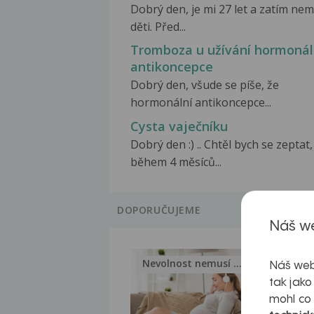
Dobrý den, je mi 27 let a zatím ne
děti. Před...
Tromboza u užívání hormonál
antikoncepce
Dobrý den, všude se píše, že
hormonální antikoncepce...
Cysta vaječníku
Dobrý den :) .. Chtěl bych se zeptat,
během 4 měsíců...
DOPORUČUJEME
Náš we
Nevolnost nemusí být nutnou...
Jak 
Náš web
tak jako
mohl co