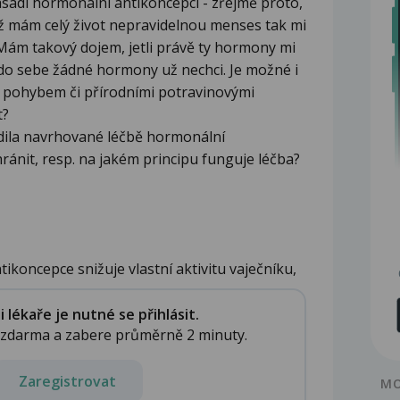
nasadí hormonální antikoncepci - zřejmě proto,
kož mám celý život nepravidelnou menses tak mi
ám takový dojem, jetli právě ty hormony mi
á do sebe žádné hormony už nechci. Je možné i
u, pohybem či přírodními potravinovými
t?
dila navrhované léčbě hormonální
ánit, resp. na jakém principu funguje léčba?
ikoncepce snižuje vlastní aktivitu vaječníku,
lékaře je nutné se přihlásit.
e zdarma a zabere průměrně 2 minuty.
Zaregistrovat
MO