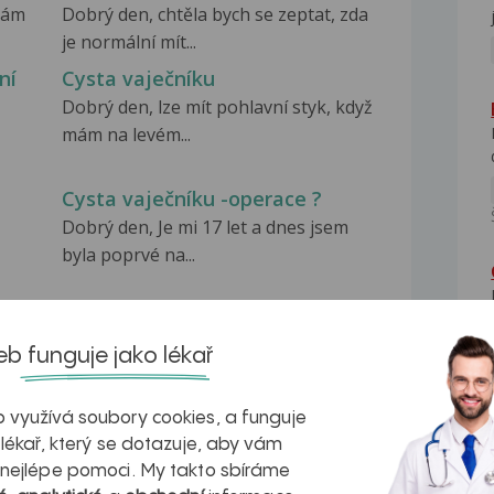
mám
Dobrý den, chtěla bych se zeptat, zda
je normální mít...
ní
Cysta vaječníku
Dobrý den, lze mít pohlavní styk, když
mám na levém...
Cysta vaječníku -operace ?
Dobrý den, Je mi 17 let a dnes jsem
byla poprvé na...
b funguje jako lékař
na zdravá játra?
Myasthenia gravis – vše, co...
 využívá soubory cookies, a funguje
 lékař, který se dotazuje, aby vám
 nejlépe pomoci. My takto sbíráme