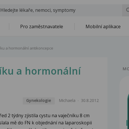
Pro zaměstnavatele
Mobilní aplikace
íku a hormonální antikoncepce
níku a hormonální
MO
Gynekologie
Michaela
30.8.2012
d 2 týdny zjistila cystu na vaječníku 8 cm
slala mě do FN k objednání na laparoskopii