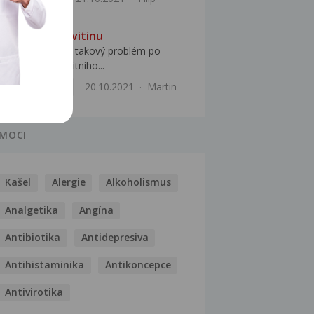
Potíže po pervitinu
Dobrý den mám takový problém po
vdechnutí nekvalitního...
Uši, nos, krk
20.10.2021
Martin
MOCI
Kašel
Alergie
Alkoholismus
Analgetika
Angína
Antibiotika
Antidepresiva
Antihistaminika
Antikoncepce
Antivirotika