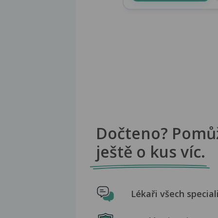
Dočteno? Pomů
ještě o kus víc.
Lékaři všech special