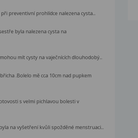
ři preventivní prohlídce nalezena cysta...
estře byla nalezena cysta na
 mohou mít cysty na vaječnících dlouhodobý...
 břicha .Bolelo mě cca 10cm nad pupkem
tovosti s velmi pichlavou bolesti v
yla na vyšetření kvůli spožděné menstruaci...