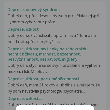
Deprese, únavový syndrom
Dobrý den, před deseti lety jsem prodělala nejspíš
syndrom vyhoření z práce...
Deprese, úzkost
Dobrý den,užívám,Escitalopram Teva 11dní a na
noc Tritito,přes den,když je...
Deprese, úzkost, myšlenky na sebevraždu,
nechuť k životu, marnost, bezcennost,
bezvýznamnost, nespavost, migrény
Dobrý den, stydím se se svým problémem vyjít ven
mezi cizí lidi. Mí blízcí...
Deprese, úzkost, pocit méněcennosti
Dobrý deň, mám 21 rokov a už dlhšie zvažujem, že
by som navštívila psychológa/psychiatra,...
Deprese, úzkost...
Dobrý den, už rok a půl trpím úzkostí, občasnými