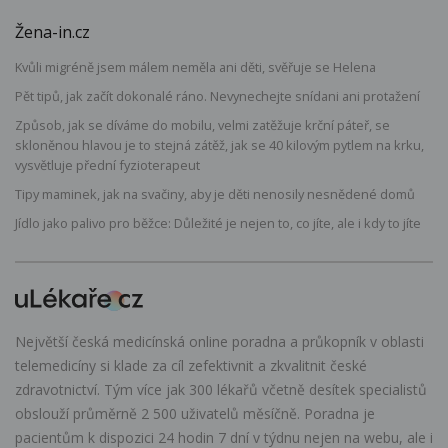
Žena-in.cz
Kvůli migréně jsem málem neměla ani děti, svěřuje se Helena
Pět tipů, jak začít dokonalé ráno. Nevynechejte snídani ani protažení
Způsob, jak se díváme do mobilu, velmi zatěžuje krční páteř, se
skloněnou hlavou je to stejná zátěž, jak se 40 kilovým pytlem na krku,
vysvětluje přední fyzioterapeut
Tipy maminek, jak na svačiny, aby je děti nenosily nesnědené domů
Jídlo jako palivo pro běžce: Důležité je nejen to, co jíte, ale i kdy to jíte
Největší česká medicínská online poradna a průkopník v oblasti
telemedicíny si klade za cíl zefektivnit a zkvalitnit české
zdravotnictví. Tým více jak 300 lékařů včetně desítek specialistů
obslouží průměrně 2 500 uživatelů měsíčně. Poradna je
pacientům k dispozici 24 hodin 7 dní v týdnu nejen na webu, ale i