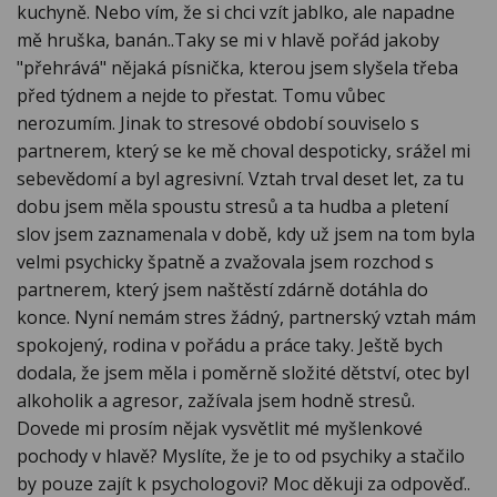
kuchyně. Nebo vím, že si chci vzít jablko, ale napadne
mě hruška, banán..Taky se mi v hlavě pořád jakoby
"přehrává" nějaká písnička, kterou jsem slyšela třeba
před týdnem a nejde to přestat. Tomu vůbec
nerozumím. Jinak to stresové období souviselo s
partnerem, který se ke mě choval despoticky, srážel mi
sebevědomí a byl agresivní. Vztah trval deset let, za tu
dobu jsem měla spoustu stresů a ta hudba a pletení
slov jsem zaznamenala v době, kdy už jsem na tom byla
velmi psychicky špatně a zvažovala jsem rozchod s
partnerem, který jsem naštěstí zdárně dotáhla do
konce. Nyní nemám stres žádný, partnerský vztah mám
spokojený, rodina v pořádu a práce taky. Ještě bych
dodala, že jsem měla i poměrně složité dětství, otec byl
alkoholik a agresor, zažívala jsem hodně stresů.
Dovede mi prosím nějak vysvětlit mé myšlenkové
pochody v hlavě? Myslíte, že je to od psychiky a stačilo
by pouze zajít k psychologovi? Moc děkuji za odpověď..