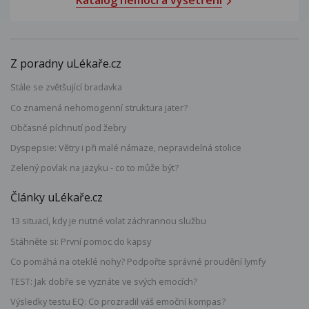
Katalog nemocí a vyšetření
Z poradny uLékaře.cz
Stále se zvětšující bradavka
Co znamená nehomogenní struktura jater?
Občasné píchnutí pod žebry
Dyspepsie: Větry i při malé námaze, nepravidelná stolice
Zelený povlak na jazyku - co to může být?
Články uLékaře.cz
13 situací, kdy je nutné volat záchrannou službu
Stáhněte si: První pomoc do kapsy
Co pomáhá na oteklé nohy? Podpořte správné proudění lymfy
TEST: Jak dobře se vyznáte ve svých emocích?
Výsledky testu EQ: Co prozradil váš emoční kompas?