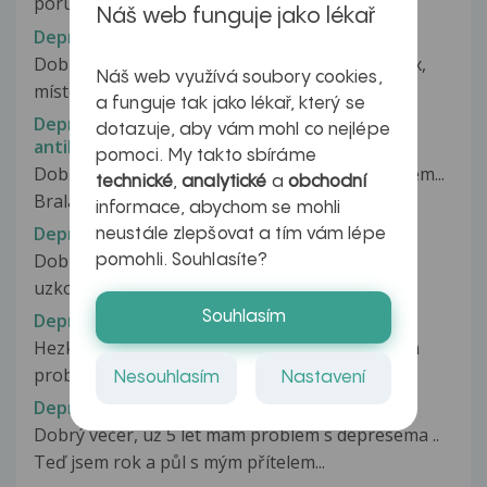
poruchami spánku, nočními můrami...
Náš web funguje jako lékař
Deprese, úzkosti a jejich léčba
Dobrý den, dostala jsem od psychiatra Brintellix,
Náš web využívá soubory cookies,
místo Asentry, která mi již...
a funguje tak jako lékař, který se
Deprese, úzkosti po užívání hormonální
dotazuje, aby vám mohl co nejlépe
antikoncepce
pomoci. My takto sbíráme
Dobrý den, chtěla bych se zeptat na svůj problém...
technické
,
analytické
a
obchodní
Brala jsem antikoncepci...
informace, abychom se mohli
Deprese, uzkostne stavy
neustále zlepšovat a tím vám lépe
Dobry den! Nekolik let trpim na deprese a
pomohli. Souhlasíte?
uzkostne stavy, nekdy to prechazi...
Souhlasím
Deprese, výkyvy nálad
Hezký den, jmenuji se Martin je mi 17 let a mám
problém asi s více věcmi. Měřím...
Nesouhlasím
Nastavení
Deprese, závislost na sebepoškozování
Dobrý večer, už 5 let mám problém s depresema ..
Teď jsem rok a půl s mým přítelem...