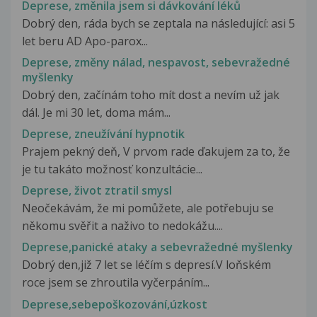
Deprese, změnila jsem si dávkování léků
Dobrý den, ráda bych se zeptala na následující: asi 5
let beru AD Apo-parox...
Deprese, změny nálad, nespavost, sebevražedné
myšlenky
Dobrý den, začínám toho mít dost a nevím už jak
dál. Je mi 30 let, doma mám...
Deprese, zneužívání hypnotik
Prajem pekný deň, V prvom rade ďakujem za to, že
je tu takáto možnosť konzultácie...
Deprese, život ztratil smysl
Neočekávám, že mi pomůžete, ale potřebuju se
někomu svěřit a naživo to nedokážu....
Deprese,panické ataky a sebevražedné myšlenky
Dobrý den,již 7 let se léčím s depresí.V loňském
roce jsem se zhroutila vyčerpáním...
Deprese,sebepoškozování,úzkost