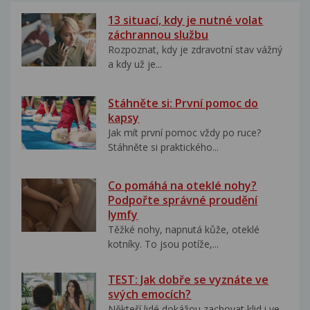
13 situací, kdy je nutné volat
záchrannou službu
Rozpoznat, kdy je zdravotní stav vážný
a kdy už je...
Stáhněte si: První pomoc do
kapsy
Jak mít první pomoc vždy po ruce?
Stáhněte si praktického...
Co pomáhá na oteklé nohy?
Podpořte správné proudění
lymfy
Těžké nohy, napnutá kůže, oteklé
kotníky. To jsou potíže,...
TEST: Jak dobře se vyznáte ve
svých emocích?
Někteří lidé dokážou zachovat klid i ve