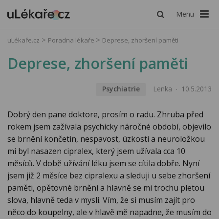
Menu
uLékaře.cz
Poradna lékaře
Deprese, zhoršení paměti
Deprese, zhoršení paměti
Psychiatrie
Lenka
10.5.2013
Dobrý den pane doktore, prosím o radu. Zhruba před
rokem jsem zažívala psychicky náročné období, objevilo
se brnění končetin, nespavost, úzkosti a neuroložkou
mi byl nasazen cipralex, který jsem užívala cca 10
měsíců. V době užívání léku jsem se cítila dobře. Nyní
jsem již 2 měsíce bez cipralexu a sleduji u sebe zhoršení
paměti, opětovné brnění a hlavně se mi trochu pletou
slova, hlavně teda v mysli. Vím, že si musím zajít pro
něco do koupelny, ale v hlavě mě napadne, že musím do