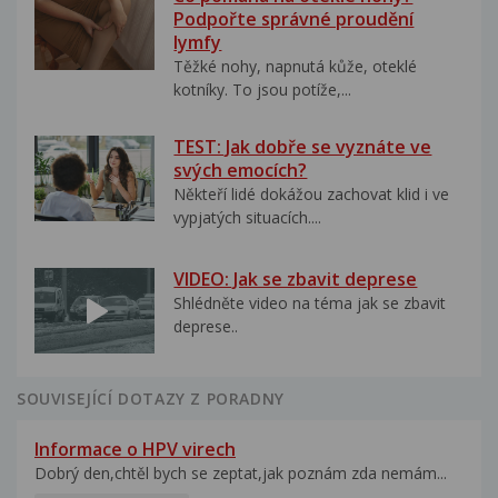
Podpořte správné proudění
lymfy
Těžké nohy, napnutá kůže, oteklé
kotníky. To jsou potíže,...
TEST: Jak dobře se vyznáte ve
svých emocích?
Někteří lidé dokážou zachovat klid i ve
vypjatých situacích....
VIDEO: Jak se zbavit deprese
Shlédněte video na téma jak se zbavit
deprese..
SOUVISEJÍCÍ DOTAZY Z PORADNY
Informace o HPV virech
Dobrý den,chtěl bych se zeptat,jak poznám zda nemám...