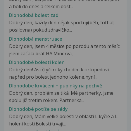
a bolí do dnes a celkem dost...
Dlohodobá bolest zad
Dobrý den, každy den nějak sportuji(běh, fotbal,
posilovna) pokud zdravíčko...
Dlohodobá menstruace
Dobrý den, jsem 4 měsíce po porodu a tento měsíc
jsem začala brát HA Minerva,...
Dlohodobé bolesti kolen
Dobrý den! Asi čtyři roky chodím k ortopedovi
napřed pro bolest jednoho kolene,nyní...
Dlohodobe krváceni + pupinky na pochvě
Dobrý den, problém se tiká. Mé partnerky, jsme
spolu již tretim rokem. Partnerka...
Dlohodobé potíže se zády
Dobrý den, Mám velké bolesti v oblasti L kyčle a L
holení kosti.Bolesti trvají...