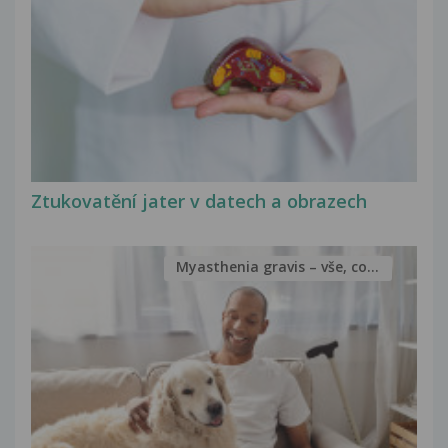
Ztukovatění jater v datech a obrazech
Myasthenia gravis – vše, co...