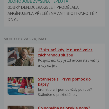
DLOHODOBĚ ZVÝŠENÁ TEPLOTA
dOBRÝ DEN,DCERA-25LET PRODĚLALA
ANGÍNU,BYLA PŘELÉČENA ANTIBIOTIKY,PO TÉ 4
DNY...
MOHLO BY VÁS ZAJÍMAT
13 situací, kdy je nutné volat
záchrannou službu
Rozpoznat, kdy je zdravotní stav vážný
a kdy už je...
Stáhněte si: První pomoc do
kapsy
Jak mít první pomoc vždy po ruce?
Stáhněte si praktického...
Co pomáhá na oteklé nohy?