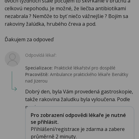
dvoch týždňoch stále počujem to škvŕkanie v bruchu a
celkovú nepohodu. Je možné, že liečba antibiotikami
nezabrala ? Nemôže to byť niečo vážnejšie ? Bojím sa
rakoviny žalúdka, hrubého čreva a pod.
Ďakujem za odpoveď
Odpovídá lékař:
Specializace:
Praktické lékařství pro dospělé
Pracoviště:
Ambulance praktického lékaře Benátky
nad Jizerou
Dobrý den, byla Vám provedená gastroskopie,
takže rakovina žaludku byla vyloučena. Podle
popis...
Pro zobrazení odpovědi lékaře je nutné
se přihlásit.
Přihlášení/registrace je zdarma a zabere
průměrně 2 minuty.