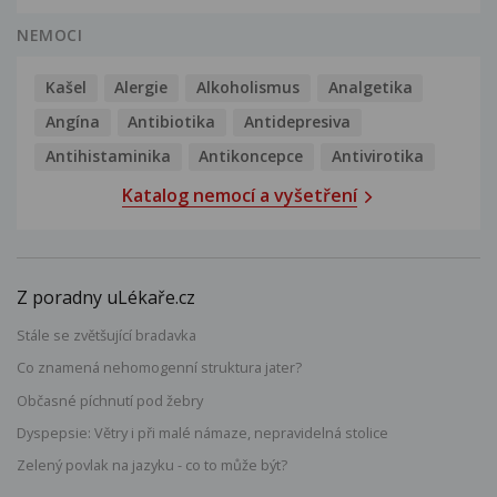
NEMOCI
Kašel
Alergie
Alkoholismus
Analgetika
Angína
Antibiotika
Antidepresiva
Antihistaminika
Antikoncepce
Antivirotika
Katalog nemocí a vyšetření
Z poradny uLékaře.cz
Stále se zvětšující bradavka
Co znamená nehomogenní struktura jater?
Občasné píchnutí pod žebry
Dyspepsie: Větry i při malé námaze, nepravidelná stolice
Zelený povlak na jazyku - co to může být?