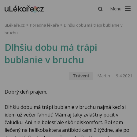
Menu
uLékaře.cz
Poradna lékaře
Dlhšiu dobu má trápi bublanie v
bruchu
Dlhšiu dobu má trápi
bublanie v bruchu
Trávení
Martin
9.4.2021
Dobrý deň prajem,
Dlhšiu dobu má trápi bublanie v bruchu najmä keď si
idem už večer ľahnúť. Mám aj taký zvláštny pocit v
žalúdku. Ani nie bolesť ale skôr diskomfort. Bol som
liečený na helikobaktera antibiotikami 2 týždne, ale po