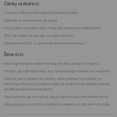
Články uLékaře.cz
13 situací, kdy je nutné volat záchrannou službu
Stáhněte si: První pomoc do kapsy
Co pomáhá na oteklé nohy? Podpořte správné proudění lymfy
TEST: Jak dobře se vyznáte ve svých emocích?
Výsledky testu EQ: Co prozradil váš emoční kompas?
Žena-in.cz
Kvůli migréně jsem málem neměla ani děti, svěřuje se Helena
Pět tipů, jak začít dokonalé ráno. Nevynechejte snídani ani protažení
Způsob, jak se díváme do mobilu, velmi zatěžuje krční páteř, se
skloněnou hlavou je to stejná zátěž, jak se 40 kilovým pytlem na krku,
vysvětluje přední fyzioterapeut
Tipy maminek, jak na svačiny, aby je děti nenosily nesnědené domů
Jídlo jako palivo pro běžce: Důležité je nejen to, co jíte, ale i kdy to jíte