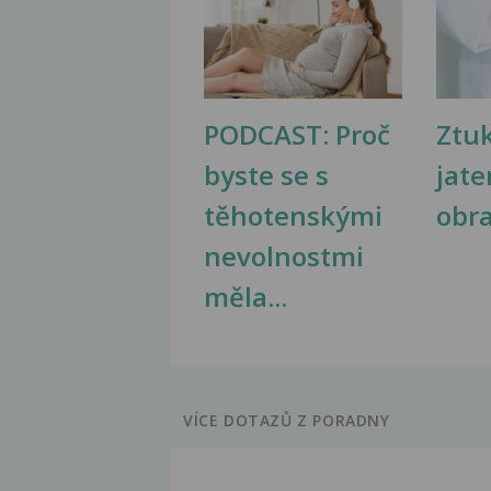
PODCAST: Proč
Ztu
byste se s
jate
těhotenskými
obr
nevolnostmi
měla...
VÍCE DOTAZŮ Z PORADNY