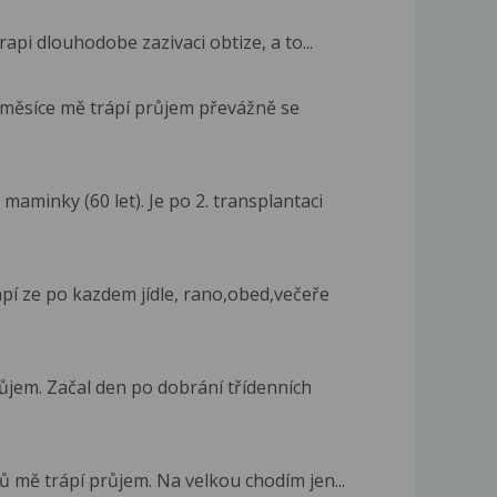
rapi dlouhodobe zazivaci obtize, a to...
va měsíce mě trápí průjem převážně se
minky (60 let). Je po 2. transplantaci
í ze po kazdem jídle, rano,obed,večeře
ůjem. Začal den po dobrání třídenních
ců mě trápí průjem. Na velkou chodím jen...