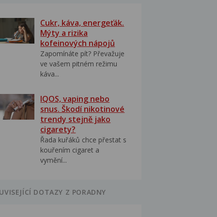
Cukr, káva, energeťák.
Mýty a rizika
kofeinových nápojů
Zapomínáte pít? Převažuje
ve vašem pitném režimu
káva...
IQOS, vaping nebo
snus. Škodí nikotinové
trendy stejně jako
cigarety?
Řada kuřáků chce přestat s
kouřením cigaret a
vymění...
UVISEJÍCÍ DOTAZY Z PORADNY