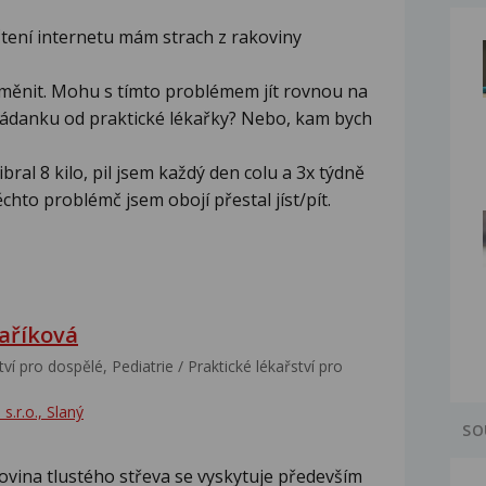
tení internetu mám strach z rakoviny
 měnit. Mohu s tímto problémem jít rovnou na
žádanku od praktické lékařky? Nebo, kam bych
bral 8 kilo, pil jsem každý den colu a 3x týdně
chto problémč jsem obojí přestal jíst/pít.
aříková
ví pro dospělé, Pediatrie / Praktické lékařství pro
s.r.o., Slaný
SO
ovina tlustého střeva se vyskytuje především