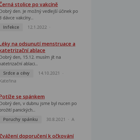
Černá stolice po vakcíně
Dobrý den. Je možný vedlejší účinek po
3 dávce vakcíny...
Infekce
12.1.2022
Léky na odsunutí menstruace a
katetrizační ablace
Dobrý den, 15.12. musím jít na
katetrizační ablaci...
Srdce a cévy
14.10.2021
Kateřina
Potíže se spánkem
Dobrý den, v dubnu jsme byl nucen po
prožití panických...
Poruchy spánku
30.8.2021
A
Zvážení doporučení k očkování