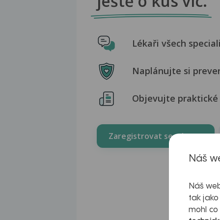
ještě o kus víc.
Lékaři všech special
Naplánujte si preve
Objevujte praktické 
Zaregistrovat se zdarma
Náš we
Náš web
tak jako
mohl co