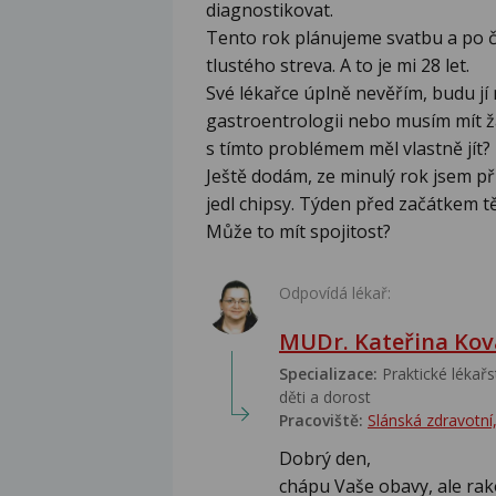
diagnostikovat.
Tento rok plánujeme svatbu a po č
tlustého streva. A to je mi 28 let.
Své lékařce úplně nevěřím, budu jí
gastroentrologii nebo musím mít 
s tímto problémem měl vlastně jít?
Ještě dodám, ze minulý rok jsem při
jedl chipsy. Týden před začátkem tě
Může to mít spojitost?
Odpovídá lékař:
MUDr. Kateřina Kov
Specializace:
Praktické lékařst
děti a dorost
Pracoviště:
Slánská zdravotní, 
Dobrý den,
chápu Vaše obavy, ale rak