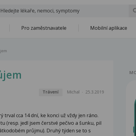
Pro zaměstnavatele
Mobilní aplikace
ůjem
ůjem
MO
Trávení
Michal
25.3.2019
 trval cca 14 dní, ke konci už vždy jen ráno.
u (resp. jedl jsem čerstvé pečivo a šunku, pil
átkodobém průjmu). Druhý týden se to s