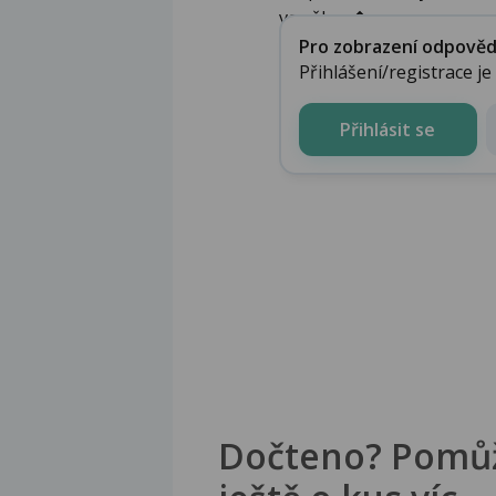
ve věkov�...
Pro zobrazení odpovědi 
Přihlášení/registrace j
Přihlásit se
Dočteno? Pomů