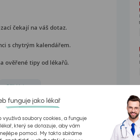
izací čekají na váš dotaz.
nci s chytrým kalendářem.
a ověřené tipy od lékařů.
Přihlásit se
NE
b funguje jako lékař
 využívá soubory cookies, a funguje
 lékař, který se dotazuje, aby vám
 nejlépe pomoci. My takto sbíráme