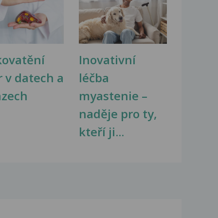
kovatění
Inovativní
r v datech a
léčba
azech
myastenie –
naděje pro ty,
kteří ji...