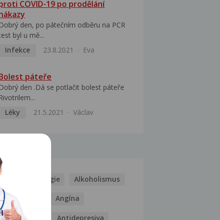
proti COVID-19 po prodělání
nákazy
Dobrý den, po pátečním odběru na PCR
test byl u mě...
Infekce
23.8.2021
Eva
Bolest páteře
Dobrý den .Dá se potlačit bolest páteře
Rivotrilem...
Léky
21.5.2021
Václav
MOCI
Kašel
Alergie
Alkoholismus
Analgetika
Angína
Antibiotika
Antidepresiva