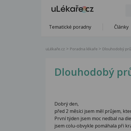
Tematické poradny
Články
uLékaře.cz
Poradna lékaře
Dlouhodobý pr
Dlouhodobý pr
Dobrý den,
před 2 měsíci jsem měl průjem, který
První týden jsem moc nedbal na diet
jsem colu-obvykle pomáhala při kr