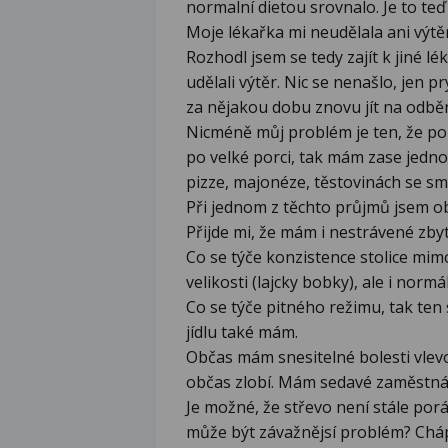
normalní dietou srovnalo. Je to teď 
Moje lékařka mi neudělala ani výtěr
Rozhodl jsem se tedy zajít k jiné lé
udělali výtěr. Nic se nenašlo, jen
za nějakou dobu znovu jít na odběr
Nicméně můj problém je ten, že po
po velké porci, tak mám zase jedn
pizze, majonéze, těstovinách se s
Při jednom z těchto průjmů jsem ob
Přijde mi, že mám i nestrávené zbytky
Co se týče konzistence stolice mimo
velikosti (lajcky bobky), ale i normál
Co se týče pitného režimu, tak ten 
jídlu také mám.
Občas mám snesitelné bolesti vlevo 
občas zlobí. Mám sedavé zaměstnán
Je možné, že střevo není stále po
může být závažnějsí problém? Cháp